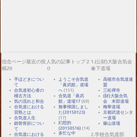
信念ページ最近の投
人気の記事トップ２
1.(公財)大阪合気会
稿20
０
傘下道場
手ほどきについ
ようこそ合気道
高槻市合気道連
て
「眞武館」道場
盟
合気道初心者の
へ
(151)
三松禪寺
稽古方法
合気道「眞武
(財)大阪合気
気の流れと和合
館」道場17
(69)
会 本部道場
合気道における
無事帰国しまし
梅華道場
習熟とは
た(20150123)
京都武道センタ
合気道人生
(17)
ー道場
幻想的
鎖骨骨折につい
篠山道場
(20150516)
(14)
て
多忙な中
2.学校合気道部
合気道における