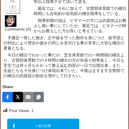
06
年以上指導させて頂いて居る。
(土)
最近では、それに加えて、古曽部体育館での稽古
2010
時間にも合気剣や合気杖の稽古指導をしている。
指導初期の頃は、ビギナーの方には武器技はお教
えし無い事にしていたが、最近では、ビギナーの時
Comments (0)
からお教えした方が良いと考えている。
手腰足一致した捌き、正中線を守った動作を身につけ、徒手技と
の対比により理合や捌きの同じを見付ける事が非常に大切な稽古の
要素となる。
今日の稽古でわかった事だが、芝生体育館での一時間弱の稽古よ
り、古曽部体育館での４時間の稽古の方が矢張り効率良く、今日も
芝生では何ヶ月もかかって教え込む内容が一日で伝授出来、また、
生徒たちも十分身につけ体現出来ていた。今後はますます古曽部で
の稽古の武器技の割合を増やして行きたい。
Share:
Post Views:
1
« 前の記事