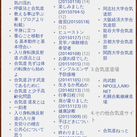
(20150118)
(14)
気の流れ
楽しみました
呼吸法と合気道
同志社大学合気
(20150704-5)
教える事は学ぶ
道部
(12)
事（ブログより
大阪経済大学合
復習(20150518)
転載）
気道部
(12)
半身に立つ
龍谷大学合気道
ヒューストン
重心ごと移動す
部
(20150127)
(12)
る 基本動作と基
京都大学合気道
見学／体験稽古
本理合い
部
希望者
入り身転換反射
関西大学合気道
(20140108)
(12)
道 の原点とは
部
お疲れ様でした
合気道 先ずは体
(20151015)
(10)
の転換から始め
インフルエンザ
3.合気道道場
よ
予防接種
合気道 許す武道
(20141105)
(10)
尚武館
生きるか死ぬか
であるために
NPO法人AIKI-
(20140213)
(10)
合気道 と少子高
NET
行事日程
(10)
札幌合氣修練道
齢化問題
肩が凝りました
場
合気道 道友とは
(20151123)
(8)
一刻者
健康診断
4.その他合気道サイ
入り身転換反射
(20151009)
(8)
道の入り身
ト
手ほどきについ
見切りの稽古
て
(7)
公共心について
合気道ねっと
終わりました
思う