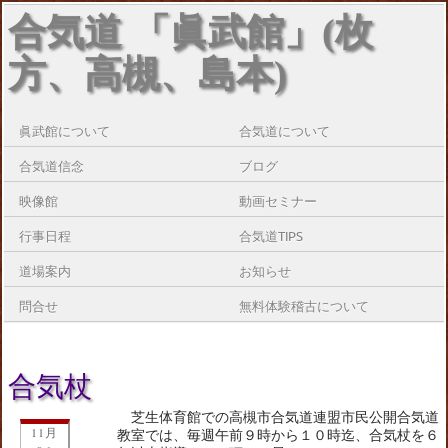
合気道 「眞武館」(枚
方、高槻、島本)
眞武館について
合気道について
合気道信念
ブログ
映像館
動画セミナー
行事日程
合気道TIPS
道場案内
お知らせ
問合せ
無料体験稽古について
合気杖
芝生体育館での高槻市合気道連盟市民公開合気道
11月
教室では、毎週午前９時から１０時迄、合気杖を６