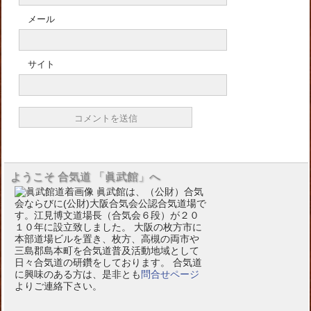
メール
サイト
ようこそ 合気道 「眞武館」へ
眞武館は、（公財）合気
会ならびに(公財)大阪合気会公認合気道場で
す。江見博文道場長（合気会６段）が２０
１０年に設立致しました。 大阪の枚方市に
本部道場ビルを置き、枚方、高槻の両市や
三島郡島本町を合気道普及活動地域として
日々合気道の研鑽をしております。 合気道
に興味のある方は、是非とも
問合せページ
よりご連絡下さい。