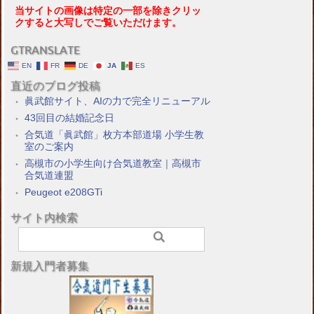
当サイトの画像は特定の一部を除きクリッ
クすると大写しでご覧いただけます。
GTRANSLATE
EN
FR
DE
JA
ES
直近のブログ投稿
眞武館サイト、AIの力で完全リニューアル
43回目の結婚記念日
合気道「眞武館」枚方本部道場 小学生教
室のご案内
高槻市の小学生向け合気道教室｜高槻市
合気道連盟
Peugeot e208GTi
サイト内検索
新規入門者募集