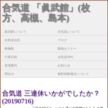
合気道 「眞武館」(枚
方、高槻、島本)
眞武館について
合気道について
合気道信念
ブログ
映像館
動画セミナー
行事日程
合気道TIPS
道場案内
お知らせ
問合せ
無料体験稽古について
合気道 三連休いかがでしたか？
(20190716)