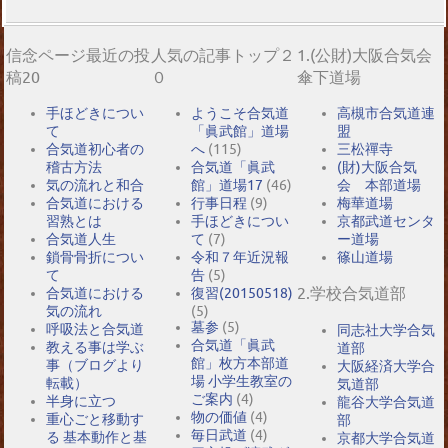
信念ページ最近の投
人気の記事トップ２
1.(公財)大阪合気会
稿20
０
傘下道場
手ほどきについ
ようこそ合気道
高槻市合気道連
て
「眞武館」道場
盟
合気道初心者の
へ
(115)
三松禪寺
稽古方法
合気道「眞武
(財)大阪合気
気の流れと和合
館」道場17
(46)
会 本部道場
合気道における
行事日程
(9)
梅華道場
習熟とは
手ほどきについ
京都武道センタ
合気道人生
て
(7)
ー道場
鎖骨骨折につい
令和７年近況報
篠山道場
て
告
(5)
2.学校合気道部
合気道における
復習(20150518)
気の流れ
(5)
墓参
(5)
呼吸法と合気道
同志社大学合気
合気道「眞武
教える事は学ぶ
道部
館」枚方本部道
事（ブログより
大阪経済大学合
場 小学生教室の
転載）
気道部
ご案内
(4)
半身に立つ
龍谷大学合気道
物の価値
(4)
重心ごと移動す
部
毎日武道
(4)
る 基本動作と基
京都大学合気道