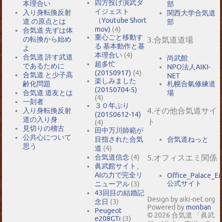
四方投げ演武ダ
本理合い
部
イジェスト
入り身転換反射
関西大学合気道
（Youtube Short
道 の原点とは
部
mov)
(4)
合気道 先ずは体
重心ごと移動す
の転換から始め
3.合気道道場
る 基本動作と基
よ
本理合い
(4)
合気道 許す武道
尚武館
超多忙
であるために
NPO法人AIKI-
(20150917)
(4)
合気道 と少子高
NET
楽しみました
札幌合氣修練道
齢化問題
(20150704-5)
場
合気道 道友とは
(4)
一刻者
３０年ぶり
4.その他合気道サイ
入り身転換反射
(20150612-14)
道の入り身
ト
(4)
見切りの稽古
田中万川師範が
公共心について
目指された合気
合気道ねっと
思う
道
(4)
5.オフィスエミ関係
合気道信念
(4)
眞武館サイト、
AIの力で完全リ
Office_Palace_E
公式サイト
ニューアル
(3)
43回目の結婚記
Design by aiki-net.org
念日
(3)
Powered by
monban
Peugeot
© 2026 合気道 「眞武
e208GTi
(3)