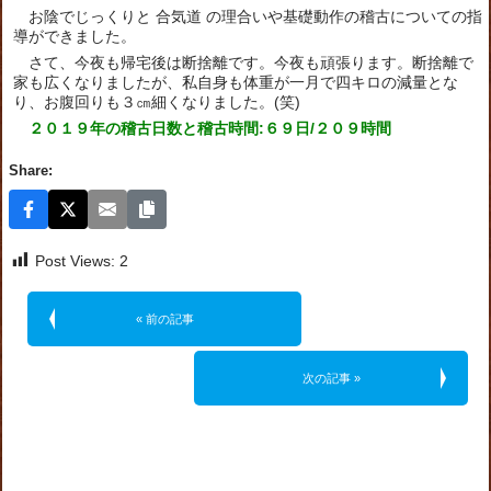
お陰でじっくりと 合気道 の理合いや基礎動作の稽古についての指
導ができました。
さて、今夜も帰宅後は断捨離です。今夜も頑張ります。断捨離で
家も広くなりましたが、私自身も体重が一月で四キロの減量とな
り、お腹回りも３㎝細くなりました。(笑)
２０１９年の稽古日数と稽古時間:６９日/２０９時間
Share:
Post Views:
2
« 前の記事
次の記事 »