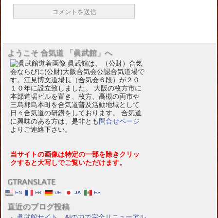
ようこそ 合気道 「眞武館」へ
眞武館は、（公財）合気
会ならびに(公財)大阪合気会公認合気道場で
す。江見博文道場長（合気会６段）が２０
１０年に設立致しました。 大阪の枚方市に
本部道場ビルを置き、枚方、高槻の両市や
三島郡島本町を合気道普及活動地域として
日々合気道の研鑽をしております。 合気道
に興味のある方は、是非とも
問合せページ
よりご連絡下さい。
当サイトの画像は特定の一部を除きクリッ
クすると大写しでご覧いただけます。
GTRANSLATE
EN
FR
DE
JA
ES
直近のブログ投稿
眞武館サイト、AIの力で完全リニューアル