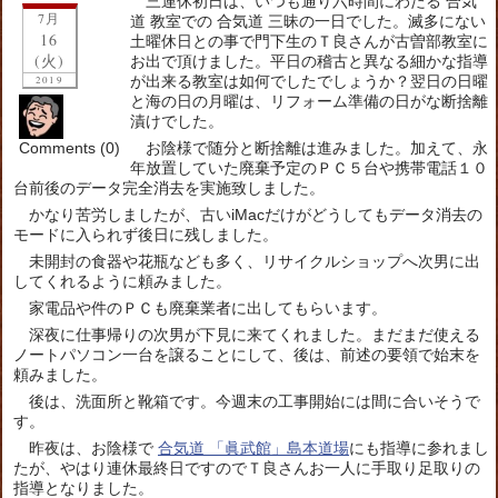
三連休初日は、いつも通り六時間にわたる 合気
7月
道 教室での 合気道 三昧の一日でした。滅多にない
16
土曜休日との事で門下生のＴ良さんが古曽部教室に
(火)
お出で頂けました。平日の稽古と異なる細かな指導
が出来る教室は如何でしたでしょうか？翌日の日曜
2019
と海の日の月曜は、リフォーム準備の日がな断捨離
漬けでした。
Comments (0)
お陰様で随分と断捨離は進みました。加えて、永
年放置していた廃棄予定のＰＣ５台や携帯電話１０
台前後のデータ完全消去を実施致しました。
かなり苦労しましたが、古いiMacだけがどうしてもデータ消去の
モードに入られず後日に残しました。
未開封の食器や花瓶なども多く、リサイクルショップへ次男に出
してくれるように頼みました。
家電品や件のＰＣも廃棄業者に出してもらいます。
深夜に仕事帰りの次男が下見に来てくれました。まだまだ使える
ノートパソコン一台を譲ることにして、後は、前述の要領で始末を
頼みました。
後は、洗面所と靴箱です。今週末の工事開始には間に合いそうで
す。
昨夜は、お陰様で
合気道 「眞武館」島本道場
にも指導に参れまし
たが、やはり連休最終日ですのでＴ良さんお一人に手取り足取りの
指導となりました。