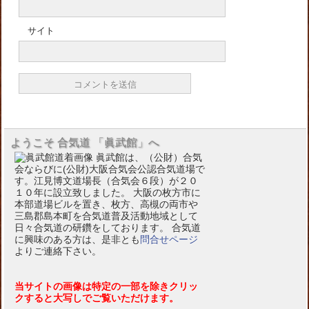
サイト
ようこそ 合気道 「眞武館」へ
眞武館は、（公財）合気
会ならびに(公財)大阪合気会公認合気道場で
す。江見博文道場長（合気会６段）が２０
１０年に設立致しました。 大阪の枚方市に
本部道場ビルを置き、枚方、高槻の両市や
三島郡島本町を合気道普及活動地域として
日々合気道の研鑽をしております。 合気道
に興味のある方は、是非とも
問合せページ
よりご連絡下さい。
当サイトの画像は特定の一部を除きクリッ
クすると大写しでご覧いただけます。