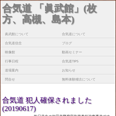
合気道 「眞武館」(枚
方、高槻、島本)
眞武館について
合気道について
合気道信念
ブログ
映像館
動画セミナー
行事日程
合気道TIPS
道場案内
お知らせ
問合せ
無料体験稽古について
合気道 犯人確保されました
(20190617)