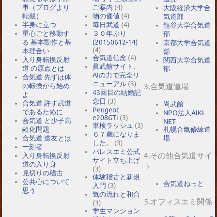
事（ブログより
ご案内
(4)
大阪経済大学合
転載）
物の価値
(4)
気道部
半身に立つ
毎日武道
(4)
龍谷大学合気道
重心ごと移動す
３０年ぶり
部
る 基本動作と基
(20150612-14)
京都大学合気道
(4)
本理合い
部
合気道信念
(4)
入り身転換反射
関西大学合気道
眞武館サイト、
道 の原点とは
部
AIの力で完全リ
合気道 先ずは体
ニューアル
(3)
の転換から始め
3.合気道道場
43回目の結婚記
よ
念日
(3)
合気道 許す武道
尚武館
Peugeot
であるために
NPO法人AIKI-
e208GTi
(3)
合気道 と少子高
NET
車検ラッシュ
(3)
札幌合氣修練道
齢化問題
６７歳になりま
場
合気道 道友とは
した。
(3)
一刻者
パレスエミ公式
4.その他合気道サイ
入り身転換反射
サイト立ち上げ
道の入り身
ト
(3)
見切りの稽古
体験稽古と新規
公共心について
合気道ねっと
入門
(3)
思う
気の流れと和合
5.オフィスエミ関係
(3)
学生マンション