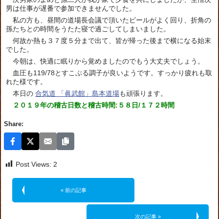
男は仕事が遅番で参加できませんでした。
私の方も、昼間の道場長会議で頂いたビールがよく回り、折角の
孫たちとの時間をうたた寝で過ごしてしまいました。
何故か熱も３７度５分まで出て、皆が帰った後まで横になる始末
でした。
今朝は、快適に眠りから覚めましたのでもう大丈夫でしょう。
血圧も119/78とすこぶる調子が良いようです。すっかり疲れも取
れた様です。
本日の
合気道 「眞武館」島本道場
も頑張ります。
２０１９年の稽古日数と稽古時間:５８日/１７２時間
Share:
Post Views:
2
« 前の記事
次の記事 »