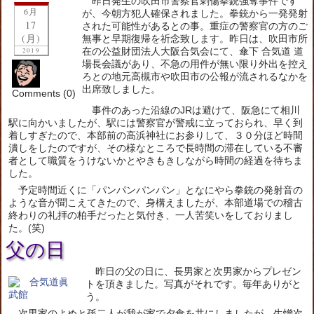
昨日発生の吹田市警察官刺傷拳銃強奪事件です
6月
が、今朝方犯人確保されました。拳銃から一発発射
17
された可能性があるとの事。重症の警察官の方のご
(月)
無事と早期復帰を祈念致します。昨日は、吹田市所
在の公益財団法人大阪合気会にて、傘下 合気道 道
2019
場長会議があり、不急の用件が無い限り外出を控え
ろとの地元高槻市や吹田市の公報が流されるなかを
出席致しました。
Comments (0)
事件のあった沿線のJRは避けて、阪急にて相川
駅に向かいましたが、駅には警察官が警戒に立っておられ、早く到
着しすぎたので、本部前の高浜神社にお参りして、３０分ほど時間
潰しをしたのですが、その様なところで長時間の滞在している不審
者として職質をうけないかとやきもきしながら時間の経過を待ちま
した。
予定時間近くに「パンパンパンパン」となにやら拳銃の発射音の
ような音が聞こえてきたので、身構えましたが、本部道場での稽古
終わりの礼拝の柏手だったと気付き、一人苦笑いをしておりまし
た。(笑)
父の日
昨日の父の日に、長男家と次男家からプレゼン
トを頂きました。写真がそれです。毎年ありがと
う。
次男家のよめと孫二人が我が家で夕食を共にしましたが、生憎次