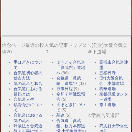
信念ページ最近の投
人気の記事トップ２
1.(公財)大阪合気会
稿20
０
傘下道場
手ほどきについ
ようこそ合気道
高槻市合気道連
て
「眞武館」道場
盟
合気道初心者の
へ
(96)
三松禪寺
稽古方法
合気道「眞武
(財)大阪合気
気の流れと和合
館」道場17
(32)
会 本部道場
合気道における
行事日程
(9)
梅華道場
習熟とは
令和７年近況報
京都武道センタ
合気道人生
告
(5)
ー道場
鎖骨骨折につい
手ほどきについ
篠山道場
て
て
(5)
2.学校合気道部
合気道における
墓参
(5)
気の流れ
合気道「眞武
呼吸法と合気道
館」枚方本部道
同志社大学合気
教える事は学ぶ
場 小学生教室の
道部