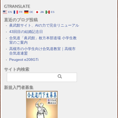
GTRANSLATE
EN
FR
DE
JA
ES
直近のブログ投稿
眞武館サイト、AIの力で完全リニューアル
43回目の結婚記念日
合気道「眞武館」枚方本部道場 小学生教
室のご案内
高槻市の小学生向け合気道教室｜高槻市
合気道連盟
Peugeot e208GTi
サイト内検索
新規入門者募集