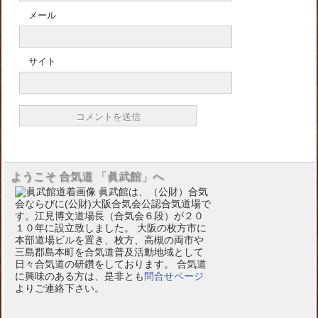
メール
サイト
ようこそ 合気道 「眞武館」へ
眞武館は、（公財）合気
会ならびに(公財)大阪合気会公認合気道場で
す。江見博文道場長（合気会６段）が２０
１０年に設立致しました。 大阪の枚方市に
本部道場ビルを置き、枚方、高槻の両市や
三島郡島本町を合気道普及活動地域として
日々合気道の研鑽をしております。 合気道
に興味のある方は、是非とも
問合せページ
よりご連絡下さい。