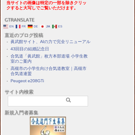
当サイトの画像は特定の一部を除きクリッ
クすると大写しでご覧いただけます。
GTRANSLATE
EN
FR
DE
JA
ES
直近のブログ投稿
眞武館サイト、AIの力で完全リニューアル
43回目の結婚記念日
合気道「眞武館」枚方本部道場 小学生教
室のご案内
高槻市の小学生向け合気道教室｜高槻市
合気道連盟
Peugeot e208GTi
サイト内検索
新規入門者募集