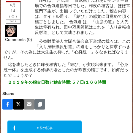
昨夜は、 合気道 「眞武館」ふれあいセンター道
6月
場での合気道指導日でした。昨夜の稽古は、ほぼ常
14
連門下生が、出揃っていただけました。稽古内容
(金)
は、タイトル通り、「結び」の感覚に目覚めて頂く
稽古としました。 合気道 は、「山彦の道」と大先
2019
生は仰有られ、田中万川師範はこれを「入り身転換
反射道」として大成されました。
Comments (0)
公益財団法人大阪合気会傘下道場の我々は、この
「入り身転換反射道」の道をしっかりと探求すべき
ですが、その為には大先生の仰った「心身統一」をなさねばなりま
せん。
此を成したときに昨夜稽古した「結び」が実現出来ます。「心身
統一体」を玉成する修練の場としたのが昨夜の稽古です。如何だっ
たでしょうか？
２０１９年の稽古日数と稽古時間:５７日/１６６時間
Share:
« 前の記事