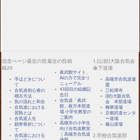
信念ページ最近の投
最近の投稿
1.(公財)大阪合気会
稿20
傘下道場
眞武館サイト、
AIの力で完全リ
手ほどきについ
高槻市合気道連
ニューアル
て
盟
43回目の結婚記
合気道初心者の
三松禪寺
念日
稽古方法
(財)大阪合気
合気道「眞武
気の流れと和合
会 本部道場
館」枚方本部道
合気道における
梅華道場
場 小学生教室の
習熟とは
京都武道センタ
ご案内
合気道人生
ー道場
高槻市の小学生
鎖骨骨折につい
篠山道場
向け合気道教室
て
｜高槻市合気道
2.学校合気道部
合気道における
連盟