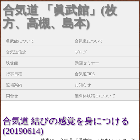
合気道 「眞武館」(枚
方、高槻、島本)
眞武館について
合気道について
合気道信念
ブログ
映像館
動画セミナー
行事日程
合気道TIPS
道場案内
お知らせ
問合せ
無料体験稽古について
合気道 結びの感覚を身につける
(20190614)