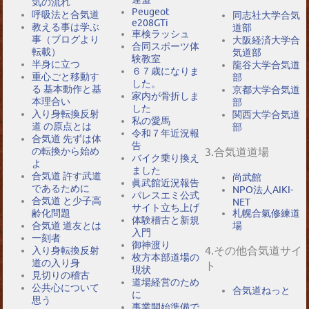
気の流れ
Peugeot
呼吸法と合気道
同志社大学合気
e208GTi
教える事は学ぶ
道部
車検ラッシュ
事（ブログより
大阪経済大学合
合同スポーツ体
転載）
気道部
験教室
半身に立つ
龍谷大学合気道
６７歳になりま
重心ごと移動す
部
した。
る 基本動作と基
京都大学合気道
家内が骨折しま
本理合い
部
した
入り身転換反射
関西大学合気道
私の愛馬
道 の原点とは
部
令和７年近況報
合気道 先ずは体
告
の転換から始め
3.合気道道場
バイク乗り換え
よ
ました
合気道 許す武道
尚武館
眞武館近況報告
であるために
NPO法人AIKI-
パレスエミ公式
合気道 と少子高
NET
サイト立ち上げ
札幌合氣修練道
齢化問題
体験稽古と新規
場
合気道 道友とは
入門
一刻者
御神渡り
4.その他合気道サイ
入り身転換反射
枚方本部道場の
道の入り身
ト
現状
見切りの稽古
道場経営のため
公共心について
合気道ねっと
に
思う
事業開始準備で