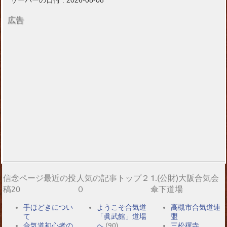
サーバーの日付 : 2026-08-08
広告
信念ページ最近の投
人気の記事トップ２
1.(公財)大阪合気会
稿20
０
傘下道場
手ほどきについ
ようこそ合気道
高槻市合気道連
て
「眞武館」道場
盟
合気道初心者の
へ
(90)
三松禪寺