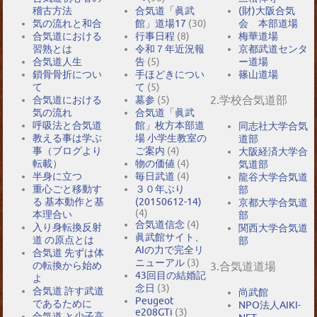
稽古方法
合気道「眞武
(財)大阪合気
気の流れと和合
館」道場17
(30)
会 本部道場
合気道における
行事日程
(8)
梅華道場
習熟とは
令和７年近況報
京都武道センタ
合気道人生
告
(5)
ー道場
鎖骨骨折につい
手ほどきについ
篠山道場
て
て
(5)
2.学校合気道部
合気道における
墓参
(5)
気の流れ
合気道「眞武
呼吸法と合気道
館」枚方本部道
同志社大学合気
教える事は学ぶ
場 小学生教室の
道部
事（ブログより
ご案内
(4)
大阪経済大学合
転載）
物の価値
(4)
気道部
半身に立つ
毎日武道
(4)
龍谷大学合気道
重心ごと移動す
３０年ぶり
部
る 基本動作と基
(20150612-14)
京都大学合気道
(4)
本理合い
部
合気道信念
(4)
入り身転換反射
関西大学合気道
眞武館サイト、
道 の原点とは
部
AIの力で完全リ
合気道 先ずは体
ニューアル
(3)
の転換から始め
3.合気道道場
43回目の結婚記
よ
念日
(3)
合気道 許す武道
尚武館
Peugeot
であるために
NPO法人AIKI-
e208GTi
(3)
合気道 と少子高