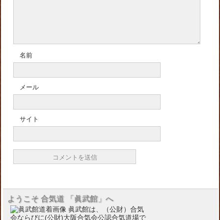
名前
メール
サイト
ようこそ 合気道 「眞武館」へ
眞武館は、（公財）合気
会ならびに(公財)大阪合気会公認合気道場で