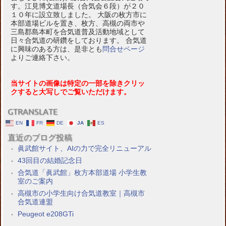
す。江見博文道場長（合気会６段）が２０
１０年に設立致しました。 大阪の枚方市に
本部道場ビルを置き、枚方、高槻の両市や
三島郡島本町を合気道普及活動地域として
日々合気道の研鑽をしております。 合気道
に興味のある方は、是非とも
問合せページ
よりご連絡下さい。
当サイトの画像は特定の一部を除きクリッ
クすると大写しでご覧いただけます。
GTRANSLATE
EN
FR
DE
JA
ES
直近のブログ投稿
眞武館サイト、AIの力で完全リニューアル
43回目の結婚記念日
合気道「眞武館」枚方本部道場 小学生教
室のご案内
高槻市の小学生向け合気道教室｜高槻市
合気道連盟
Peugeot e208GTi