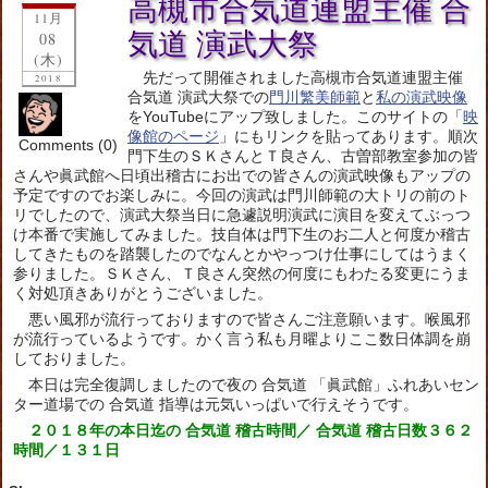
高槻市合気道連盟主催 合
11月
気道 演武大祭
08
(木)
先だって開催されました高槻市合気道連盟主催
2018
合気道 演武大祭での
門川繁美師範
と
私の演武映像
をYouTubeにアップ致しました。このサイトの「
映
像館のページ
」にもリンクを貼ってあります。順次
Comments (0)
門下生のＳＫさんとＴ良さん、古曽部教室参加の皆
さんや眞武館へ日頃出稽古にお出での皆さんの演武映像もアップの
予定ですのでお楽しみに。
今回の演武は門川師範の大トリの前のト
リでしたので、演武大祭当日に急遽説明演武に演目を変えてぶっつ
け本番で実施してみました。技自体は門下生のお二人と何度か稽古
してきたものを踏襲したのでなんとかやっつけ仕事にしてはうまく
参りました。ＳＫさん、Ｔ良さん突然の何度にもわたる変更にうま
く対処頂きありがとうございました。
悪い風邪が流行っておりますので皆さんご注意願います。喉風邪
が流行っているようです。かく言う私も月曜よりここ数日体調を崩
しておりました。
本日は完全復調しましたので夜の 合気道 「眞武館」ふれあいセン
ター道場での 合気道 指導は元気いっぱいで行えそうです。
２０１８年の本日迄の 合気道 稽古時間／ 合気道 稽古日数３６２
時間／１３１
日