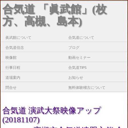
合気道 「眞武館」(枚
方、高槻、島本)
眞武館について
合気道について
合気道信念
ブログ
映像館
動画セミナー
行事日程
合気道TIPS
道場案内
お知らせ
問合せ
無料体験稽古について
合気道 演武大祭映像アップ
(20181107)