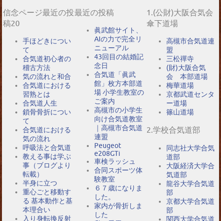
信念ページ最近の投
最近の投稿
1.(公財)大阪合気会
稿20
傘下道場
眞武館サイト、
AIの力で完全リ
手ほどきについ
高槻市合気道連
ニューアル
て
盟
43回目の結婚記
合気道初心者の
三松禪寺
念日
稽古方法
(財)大阪合気
合気道「眞武
気の流れと和合
会 本部道場
館」枚方本部道
合気道における
梅華道場
場 小学生教室の
習熟とは
京都武道センタ
ご案内
合気道人生
ー道場
高槻市の小学生
鎖骨骨折につい
篠山道場
向け合気道教室
て
｜高槻市合気道
2.学校合気道部
合気道における
連盟
気の流れ
Peugeot
呼吸法と合気道
同志社大学合気
e208GTi
教える事は学ぶ
道部
車検ラッシュ
事（ブログより
大阪経済大学合
合同スポーツ体
転載）
気道部
験教室
半身に立つ
龍谷大学合気道
６７歳になりま
重心ごと移動す
部
した。
る 基本動作と基
京都大学合気道
家内が骨折しま
本理合い
部
した
入り身転換反射
関西大学合気道