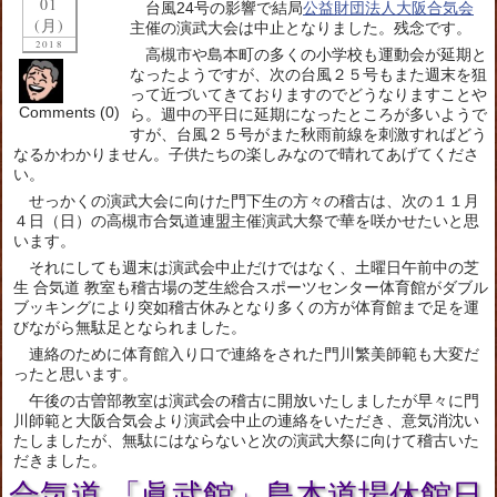
01
台風24号の影響で結局
公益財団法人大阪合気会
(月)
主催の演武大会は中止となりました。残念です。
2018
高槻市や島本町の多くの小学校も運動会が延期と
なったようですが、次の台風２５号もまた週末を狙
って近づいてきておりますのでどうなりますことや
Comments (0)
ら。週中の平日に延期になったところが多いようで
すが、台風２５号がまた秋雨前線を刺激すればどう
なるかわかりません。子供たちの楽しみなので晴れてあげてくださ
い。
せっかくの演武大会に向けた門下生の方々の稽古は、次の１１月
４日（日）の高槻市合気道連盟主催演武大祭で華を咲かせたいと思
います。
それにしても週末は演武会中止だけではなく、土曜日午前中の芝
生 合気道 教室も稽古場の芝生総合スポーツセンター体育館がダブル
ブッキングにより突如稽古休みとなり多くの方が体育館まで足を運
びながら無駄足となられました。
連絡のために体育館入り口で連絡をされた門川繁美師範も大変だ
ったと思います。
午後の古曽部教室は演武会の稽古に開放いたしましたが早々に門
川師範と大阪合気会より演武会中止の連絡をいただき、意気消沈い
たしましたが、無駄にはならないと次の演武大祭に向けて稽古いた
だきました。
合気道 「眞武館」島本道場休館日