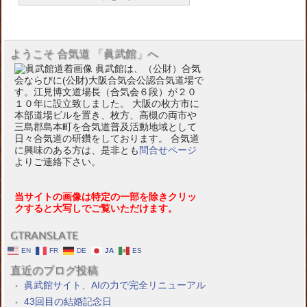
ようこそ 合気道 「眞武館」へ
眞武館は、（公財）合気
会ならびに(公財)大阪合気会公認合気道場で
す。江見博文道場長（合気会６段）が２０
１０年に設立致しました。 大阪の枚方市に
本部道場ビルを置き、枚方、高槻の両市や
三島郡島本町を合気道普及活動地域として
日々合気道の研鑽をしております。 合気道
に興味のある方は、是非とも
問合せページ
よりご連絡下さい。
当サイトの画像は特定の一部を除きクリッ
クすると大写しでご覧いただけます。
GTRANSLATE
EN
FR
DE
JA
ES
直近のブログ投稿
眞武館サイト、AIの力で完全リニューアル
43回目の結婚記念日