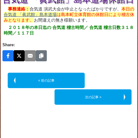
事務連絡：
合気道 演武大会が中止となったばかりですが、
本日の
合気道 「眞武館」島本道場
は島本町立体育館の休館日により稽古休
みとなります。
お間違えの無き様願います。
２０１８年の本日迄の 合気道 稽古時間／ 合気道 稽古日数３１８
時間／１１７日
Share:
« 前の記事
次の記事 »