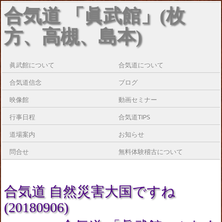
合気道 「眞武館」(枚
方、高槻、島本)
眞武館について
合気道について
合気道信念
ブログ
映像館
動画セミナー
行事日程
合気道TIPS
道場案内
お知らせ
問合せ
無料体験稽古について
合気道 自然災害大国ですね
(20180906)