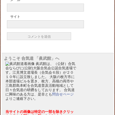
サイト
ようこそ 合気道 「眞武館」へ
眞武館は、（公財）合気
会ならびに(公財)大阪合気会公認合気道場で
す。江見博文道場長（合気会６段）が２０
１０年に設立致しました。 大阪の枚方市に
本部道場ビルを置き、枚方、高槻の両市や
三島郡島本町を合気道普及活動地域として
日々合気道の研鑽をしております。 合気道
に興味のある方は、是非とも
問合せページ
よりご連絡下さい。
当サイトの画像は特定の一部を除きクリッ