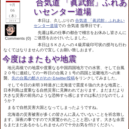
合気道 「眞武館」ふれあ
9月
いセンター道場
06
(木)
本日は、久しぶりの
合気道 「眞武館」ふれあい
2018
センター道場
での 合気道 指導日です。
先週は私の仕事の都合で稽古をお休みし皆さんに
ご迷惑をおかけいたしました。
Comments (0)
本日はＳＫさんへの４級昇級印可状の授与も行わ
なくてはなりませんので宜しくお願い致しおます。
今度はまたもや地震
地元高槻での地震や度重なる中国四国地方での水害、そして台風
２０号に連続しての一昨日の台風２１号の四国と近畿地方への来
襲。
先の台風の酷さがわかるtwitter投稿
をリンクしてみました。
そして今日の未明３時過ぎに北海道で震度６強の大きな地震と、
日本列島は度重なる自然災害に見舞われております。まだまだより
大きな災害の前兆のような恐怖すら感じますのは私だけなのでしょ
うか？
まるで自然災害大国となってしまったようですね。
北海道の災害被害が多くの皆さんに及んでいないことを祈念致し
ます。深夜の事ですので大変驚かれたことと思います。大きな余震
もまだまだあるかもしれませんので十分お気を付けください。