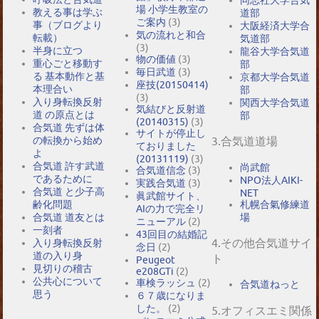
場 小学生教室の
教える事は学ぶ
道部
ご案内
(3)
事（ブログより
大阪経済大学合
気の流れと和合
転載）
気道部
(3)
半身に立つ
龍谷大学合気道
物の価値
(3)
重心ごと移動す
部
毎日武道
(3)
る 基本動作と基
京都大学合気道
座技(20150414)
本理合い
部
(3)
入り身転換反射
関西大学合気道
気結びと反射道
道 の原点とは
部
(20140315)
(3)
合気道 先ずは体
サイトが停止し
の転換から始め
3.合気道道場
ておりました
よ
(20131119)
(3)
合気道 許す武道
尚武館
合気道信念
(3)
であるために
NPO法人AIKI-
実践合気道
(3)
合気道 と少子高
NET
眞武館サイト、
札幌合氣修練道
齢化問題
AIの力で完全リ
場
合気道 道友とは
ニューアル
(2)
一刻者
43回目の結婚記
4.その他合気道サイ
入り身転換反射
念日
(2)
道の入り身
ト
Peugeot
見切りの稽古
e208GTi
(2)
公共心について
車検ラッシュ
(2)
合気道ねっと
思う
６７歳になりま
した。
(2)
5.オフィスエミ関係