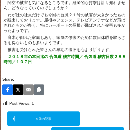
関空の被害も気になるところです。経済的な打撃は計り知れませ
ん。どうなっていくのでしょうか？
わが社の社員だけでも今回の台風２１号の被害が大きかったもの
が続出しております。屋根やフェンス、テレビアンテナなどが飛ば
されたものが多く、特にカーポートの屋根が飛ばされた被害も多か
ったようです。
庭木が倒れた家庭もあり、家屋の修復のために数日休暇を取らざ
るを得ないものも多いようです。
被害を受けられた皆さんの早期の復旧を心より祈ります。
２０１８年の本日迄の 合気道 稽古時間／ 合気道 稽古日数２８８
時間／１０７日
Share:
Post Views:
1
« 前の記事