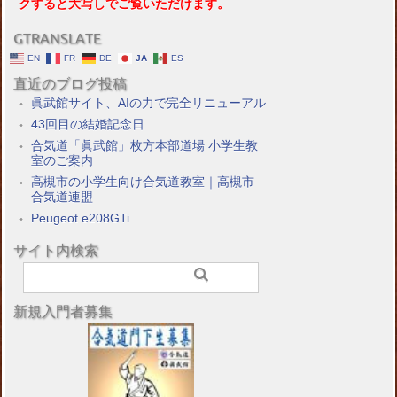
クすると大写しでご覧いただけます。
GTRANSLATE
EN
FR
DE
JA
ES
直近のブログ投稿
眞武館サイト、AIの力で完全リニューアル
43回目の結婚記念日
合気道「眞武館」枚方本部道場 小学生教
室のご案内
高槻市の小学生向け合気道教室｜高槻市
合気道連盟
Peugeot e208GTi
サイト内検索
新規入門者募集