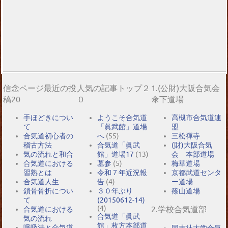
信念ページ最近の投
人気の記事トップ２
1.(公財)大阪合気会
稿20
０
傘下道場
手ほどきについ
ようこそ合気道
高槻市合気道連
て
「眞武館」道場
盟
合気道初心者の
へ
(55)
三松禪寺
稽古方法
合気道「眞武
(財)大阪合気
気の流れと和合
館」道場17
(13)
会 本部道場
合気道における
墓参
(5)
梅華道場
習熟とは
令和７年近況報
京都武道センタ
合気道人生
告
(4)
ー道場
鎖骨骨折につい
３０年ぶり
篠山道場
て
(20150612-14)
(4)
2.学校合気道部
合気道における
合気道「眞武
気の流れ
館」枚方本部道
呼吸法と合気道
同志社大学合気