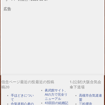
広告
信念ページ最近の投
最近の投稿
1.(公財)大阪合気会
稿20
傘下道場
眞武館サイト、
AIの力で完全リ
手ほどきについ
高槻市合気道連
ニューアル
て
盟
43回目の結婚記
合気道初心者の
三松禪寺