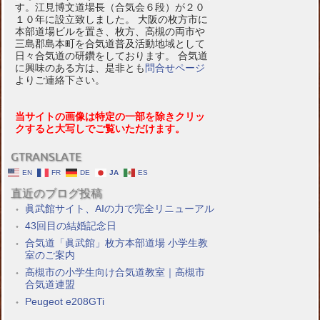
す。江見博文道場長（合気会６段）が２０
１０年に設立致しました。 大阪の枚方市に
本部道場ビルを置き、枚方、高槻の両市や
三島郡島本町を合気道普及活動地域として
日々合気道の研鑽をしております。 合気道
に興味のある方は、是非とも
問合せページ
よりご連絡下さい。
当サイトの画像は特定の一部を除きクリッ
クすると大写しでご覧いただけます。
GTRANSLATE
EN
FR
DE
JA
ES
直近のブログ投稿
眞武館サイト、AIの力で完全リニューアル
43回目の結婚記念日
合気道「眞武館」枚方本部道場 小学生教
室のご案内
高槻市の小学生向け合気道教室｜高槻市
合気道連盟
Peugeot e208GTi