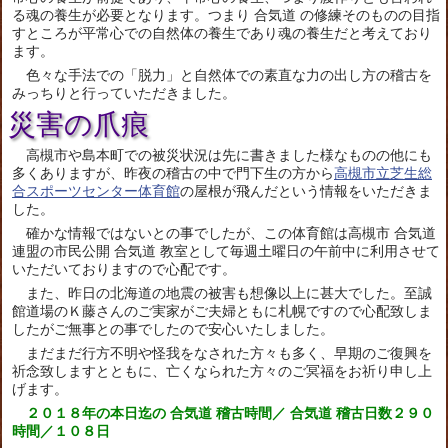
る魂の養生が必要となります。つまり 合気道 の修練そのものの目指
すところが平常心での自然体の養生であり魂の養生だと考えており
ます。
色々な手法での「脱力」と自然体での素直な力の出し方の稽古を
みっちりと行っていただきました。
災害の爪痕
高槻市や島本町での被災状況は先に書きました様なものの他にも
多くありますが、昨夜の稽古の中で門下生の方から
高槻市立芝生総
合スポーツセンター体育館
の屋根が飛んだという情報をいただきま
した。
確かな情報ではないとの事でしたが、この体育館は高槻市 合気道
連盟の市民公開 合気道 教室として毎週土曜日の午前中に利用させて
いただいておりますので心配です。
また、昨日の北海道の地震の被害も想像以上に甚大でした。至誠
館道場のＫ藤さんのご実家がご夫婦ともに札幌ですので心配致しま
したがご無事との事でしたので安心いたしました。
まだまだ行方不明や怪我をなされた方々も多く、早期のご復興を
祈念致しますとともに、亡くなられた方々のご冥福をお祈り申し上
げます。
２０１８年の本日迄の 合気道 稽古時間／ 合気道 稽古日数２９０
時間／１０８日