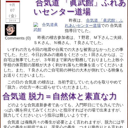
合気道 「眞武館」ふれあ
9月
いセンター道場
07
(金)
昨夜は、
合気道 「眞武館」ふ
2018
れあいセンター道場
での 合気道
指導日でした。
昨夜の稽古参加者は、Ｔ野君、Ｍ下さんご夫婦、
Comments (0)
ＳＫさん、Ｎ橋さん、Ｔ良さんでした。
いずれの方も今回の地震や台風での大きな被害はなかったとの事
でした。ただ、今日お休みの連絡をくださったＩ田さんからは、ご
自宅は無事でしたが、３年前まで家内が勤務しておりました上牧小
学校の体育館の屋根が大きく剥がれ落ちた映像を送ってくださいま
した。また、Ｔ良さんのご自宅前の神社の大木が倒れている映像も
お送りくださいました。
この日の 合気道 の稽古は、当初予定していたものを取りやめて
「脱力」の仕方一本に絞らせていただきました。
合気道 脱力＝自然体と素直な力
どのような合気道新参者であっても、入門即日にでも力んで力い
っぱい腕を抑えてみてくださいと指示すればその場で出来ますが、
脱力してくださいという指示は難しいようです。
合気道 は魂魄共々の養生が必要とよく言われますが、脱力には平
常心の養生が前提であり、平常心の養生、つまり腹作りとも言われ