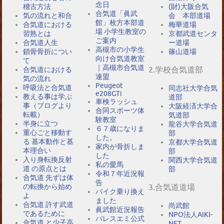
念日
稽古方法
(財)大阪合気
合気道「眞武
気の流れと和合
会 本部道場
館」枚方本部道
合気道における
梅華道場
場 小学生教室の
習熟とは
京都武道センタ
ご案内
合気道人生
ー道場
高槻市の小学生
鎖骨骨折につい
篠山道場
向け合気道教室
て
｜高槻市合気道
2.学校合気道部
合気道における
連盟
気の流れ
Peugeot
呼吸法と合気道
同志社大学合気
e208GTi
教える事は学ぶ
道部
車検ラッシュ
事（ブログより
大阪経済大学合
合同スポーツ体
転載）
気道部
験教室
半身に立つ
龍谷大学合気道
６７歳になりま
重心ごと移動す
部
した。
る 基本動作と基
京都大学合気道
家内が骨折しま
本理合い
部
した
入り身転換反射
関西大学合気道
私の愛馬
道 の原点とは
部
令和７年近況報
合気道 先ずは体
告
の転換から始め
3.合気道道場
バイク乗り換え
よ
ました
合気道 許す武道
尚武館
眞武館近況報告
であるために
NPO法人AIKI-
パレスエミ公式
合気道 と少子高
NET