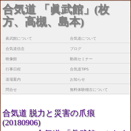
合気道 「眞武館」(枚
方、高槻、島本)
眞武館について
合気道について
合気道信念
ブログ
映像館
動画セミナー
行事日程
合気道TIPS
道場案内
お知らせ
問合せ
無料体験稽古について
合気道 脱力と災害の爪痕
(20180906)