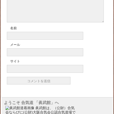
名前
メール
サイト
ようこそ 合気道 「眞武館」へ
眞武館は、（公財）合気
会ならびに(公財)大阪合気会公認合気道場で