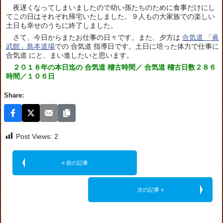
夜遅くなってしまいましたので幼い孫たちのために食事だけにし
てこの日はそれぞれ帰宅いたしました。９人もの大家族での楽しい
土日も幸せのうちに終了しました。
さて、今日からまたお仕事の日々です。また、夕方は
合気道 「眞
武館」島本道場
での 合気道 指導日です。土日に培った体力で仕事に
合気道 にと、まい進したいと思います。
２０１８年の本日迄の 合気道 稽古時間／ 合気道 稽古日数２８６
時間／１０６日
Share:
Post Views:
2
« 前の記事
次の記事 »