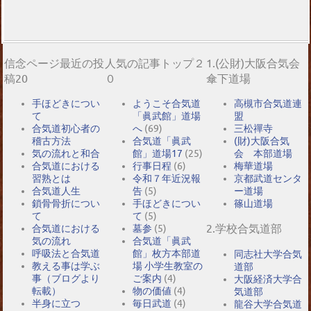
信念ページ最近の投
人気の記事トップ２
1.(公財)大阪合気会
稿20
０
傘下道場
手ほどきについ
ようこそ合気道
高槻市合気道連
て
「眞武館」道場
盟
合気道初心者の
へ
(69)
三松禪寺
稽古方法
合気道「眞武
(財)大阪合気
気の流れと和合
館」道場17
(25)
会 本部道場
合気道における
行事日程
(6)
梅華道場
習熟とは
令和７年近況報
京都武道センタ
合気道人生
告
(5)
ー道場
鎖骨骨折につい
手ほどきについ
篠山道場
て
て
(5)
2.学校合気道部
合気道における
墓参
(5)
気の流れ
合気道「眞武
呼吸法と合気道
館」枚方本部道
同志社大学合気
教える事は学ぶ
場 小学生教室の
道部
事（ブログより
ご案内
(4)
大阪経済大学合
転載）
物の価値
(4)
気道部
半身に立つ
毎日武道
(4)
龍谷大学合気道