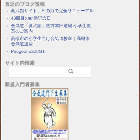
直近のブログ投稿
眞武館サイト、AIの力で完全リニューアル
43回目の結婚記念日
合気道「眞武館」枚方本部道場 小学生教
室のご案内
高槻市の小学生向け合気道教室｜高槻市
合気道連盟
Peugeot e208GTi
サイト内検索
新規入門者募集