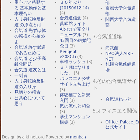
重心ごと移動す
３０年ぶり
部
る 基本動作と基
(20150612-14)
京都大学合気道
(4)
本理合い
部
合気道信念
(4)
入り身転換反射
関西大学合気道
眞武館サイト、
道 の原点とは
部
AIの力で完全リ
合気道 先ずは体
ニューアル
(3)
の転換から始め
3.合気道道場
43回目の結婚記
よ
念日
(3)
合気道 許す武道
尚武館
Peugeot
であるために
NPO法人AIKI-
e208GTi
(3)
合気道 と少子高
NET
車検ラッシュ
(3)
札幌合氣修練道
齢化問題
６７歳になりま
場
合気道 道友とは
した。
(3)
一刻者
パレスエミ公式
4.その他合気道サイ
入り身転換反射
サイト立ち上げ
道の入り身
ト
(3)
見切りの稽古
体験稽古と新規
公共心について
合気道ねっと
入門
(3)
思う
気の流れと和合
5.オフィスエミ関係
(3)
学生マンション
Office_Palace_E
構築
(3)
公式サイト
Design by aiki-net.org Powered by
monban