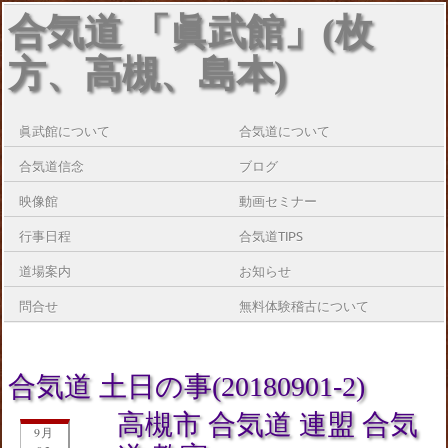
合気道 「眞武館」(枚
方、高槻、島本)
眞武館について
合気道について
合気道信念
ブログ
映像館
動画セミナー
行事日程
合気道TIPS
道場案内
お知らせ
問合せ
無料体験稽古について
合気道 土日の事(20180901-2)
高槻市 合気道 連盟 合気
9月