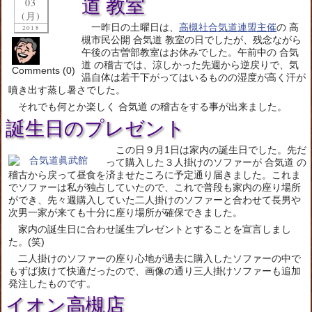
道 教室
03
(月)
一昨日の土曜日は、
高槻社合気道連盟主催
の 高
2018
槻市民公開 合気道 教室の日でしたが、残念ながら
午後の古曽部教室はお休みでした。午前中の 合気
道 の稽古では、涼しかった先週から逆戻りで、気
Comments (0)
温自体は若干下がってはいるものの湿度が高く汗が
噴き出す蒸し暑さでした。
それでも何とか楽しく 合気道 の稽古をする事が出来ました。
誕生日のプレゼント
この日９月1日は家内の誕生日でした。先だ
って購入した３人掛けのソファーが 合気道 の
稽古から戻って昼食を済ませたころに予定通り届きました。これま
でソファーは私が独占していたので、これで普段も家内の座り場所
ができ、先々週購入していた二人掛けのソファーと合わせて長男や
次男一家が来ても十分に座り場所が確保できました。
家内の誕生日に合わせ誕生プレゼントとすることを宣言しまし
た。(笑)
二人掛けのソファーの座り心地が過去に購入したソファーの中で
もずば抜けて快適だったので、画像の通り三人掛けソファーも追加
発注したものです。
イオン高槻店