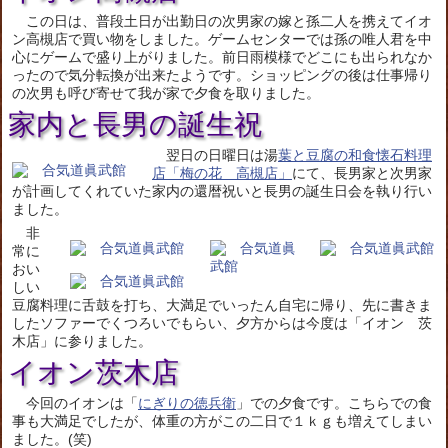
この日は、普段土日が出勤日の次男家の嫁と孫二人を携えてイオ
ン高槻店で買い物をしました。ゲームセンターでは孫の唯人君を中
心にゲームで盛り上がりました。前日雨模様でどこにも出られなか
ったので気分転換が出来たようです。ショッピングの後は仕事帰り
の次男も呼び寄せて我が家で夕食を取りました。
家内と長男の誕生祝
翌日の日曜日は湯
葉と豆腐の和食懐石料理
店「梅の花 高槻店」
にて、長男家と次男家
が計画してくれていた家内の還暦祝いと長男の誕生日会を執り行い
ました。
非
常に
おい
しい
豆腐料理に舌鼓を打ち、大満足でいったん自宅に帰り、先に書きま
したソファーでくつろいでもらい、夕方からは今度は「イオン 茨
木店」に参りました。
イオン茨木店
今回のイオンは「
にぎりの徳兵衛
」での夕食です。こちらでの食
事も大満足でしたが、体重の方がこの二日で１ｋｇも増えてしまい
ました。(笑)