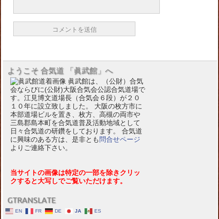
ようこそ 合気道 「眞武館」へ
眞武館は、（公財）合気
会ならびに(公財)大阪合気会公認合気道場で
す。江見博文道場長（合気会６段）が２０
１０年に設立致しました。 大阪の枚方市に
本部道場ビルを置き、枚方、高槻の両市や
三島郡島本町を合気道普及活動地域として
日々合気道の研鑽をしております。 合気道
に興味のある方は、是非とも
問合せページ
よりご連絡下さい。
当サイトの画像は特定の一部を除きクリッ
クすると大写しでご覧いただけます。
GTRANSLATE
EN
FR
DE
JA
ES