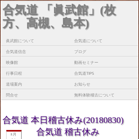
合気道 「眞武館」(枚
方、高槻、島本)
眞武館について
合気道について
合気道信念
ブログ
映像館
動画セミナー
行事日程
合気道TIPS
道場案内
お知らせ
問合せ
無料体験稽古について
合気道 本日稽古休み(20180830)
合気道 稽古休み
8月