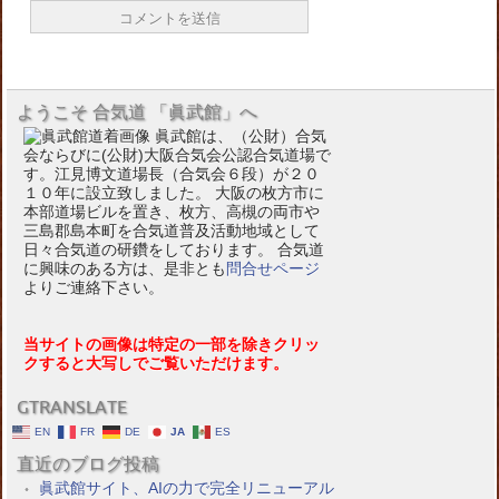
ようこそ 合気道 「眞武館」へ
眞武館は、（公財）合気
会ならびに(公財)大阪合気会公認合気道場で
す。江見博文道場長（合気会６段）が２０
１０年に設立致しました。 大阪の枚方市に
本部道場ビルを置き、枚方、高槻の両市や
三島郡島本町を合気道普及活動地域として
日々合気道の研鑽をしております。 合気道
に興味のある方は、是非とも
問合せページ
よりご連絡下さい。
当サイトの画像は特定の一部を除きクリッ
クすると大写しでご覧いただけます。
GTRANSLATE
EN
FR
DE
JA
ES
直近のブログ投稿
眞武館サイト、AIの力で完全リニューアル