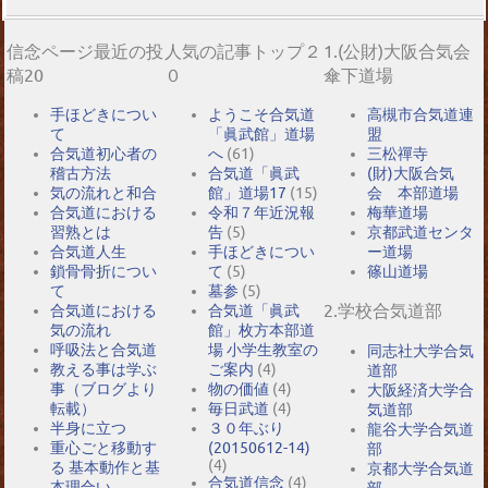
信念ページ最近の投
人気の記事トップ２
1.(公財)大阪合気会
稿20
０
傘下道場
手ほどきについ
ようこそ合気道
高槻市合気道連
て
「眞武館」道場
盟
合気道初心者の
へ
(61)
三松禪寺
稽古方法
合気道「眞武
(財)大阪合気
気の流れと和合
館」道場17
(15)
会 本部道場
合気道における
令和７年近況報
梅華道場
習熟とは
告
(5)
京都武道センタ
合気道人生
手ほどきについ
ー道場
鎖骨骨折につい
て
(5)
篠山道場
て
墓参
(5)
2.学校合気道部
合気道における
合気道「眞武
気の流れ
館」枚方本部道
呼吸法と合気道
場 小学生教室の
同志社大学合気
教える事は学ぶ
ご案内
(4)
道部
事（ブログより
物の価値
(4)
大阪経済大学合
転載）
毎日武道
(4)
気道部
半身に立つ
３０年ぶり
龍谷大学合気道
重心ごと移動す
(20150612-14)
部
(4)
る 基本動作と基
京都大学合気道
合気道信念
(4)
本理合い
部