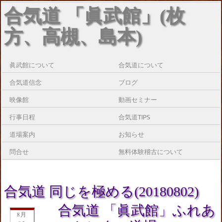
合気道 「眞武館」(枚
方、高槻、島本)
眞武館について
合気道について
合気道信念
ブログ
映像館
動画セミナー
行事日程
合気道TIPS
道場案内
お知らせ
問合せ
無料体験稽古について
合気道 同じを極める(20180802)
合気道 「眞武館」ふれあ
8月