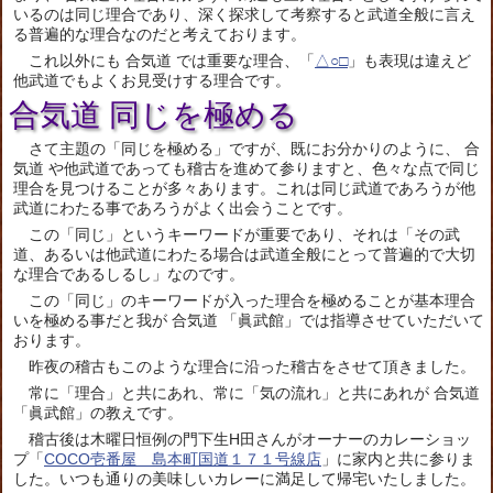
いるのは同じ理合であり、深く探求して考察すると武道全般に言え
る普遍的な理合なのだと考えております。
これ以外にも 合気道 では重要な理合、「
△○□
」も表現は違えど
他武道でもよくお見受けする理合です。
合気道 同じを極める
さて主題の「同じを極める」ですが、既にお分かりのように、 合
気道 や他武道であっても稽古を進めて参りますと、色々な点で同じ
理合を見つけることが多々あります。これは同じ武道であろうが他
武道にわたる事であろうがよく出会うことです。
この「同じ」というキーワードが重要であり、それは「その武
道、あるいは他武道にわたる場合は武道全般にとって普遍的で大切
な理合であるしるし」なのです。
この「同じ」のキーワードが入った理合を極めることが基本理合
いを極める事だと我が 合気道 「眞武館」では指導させていただいて
おります。
昨夜の稽古もこのような理合に沿った稽古をさせて頂きました。
常に「理合」と共にあれ、常に「気の流れ」と共にあれが 合気道
「眞武館」の教えです。
稽古後は木曜日恒例の門下生H田さんがオーナーのカレーショッ
プ「
COCO壱番屋 島本町国道１７１号線店
」に家内と共に参りま
した。いつも通りの美味しいカレーに満足して帰宅いたしました。