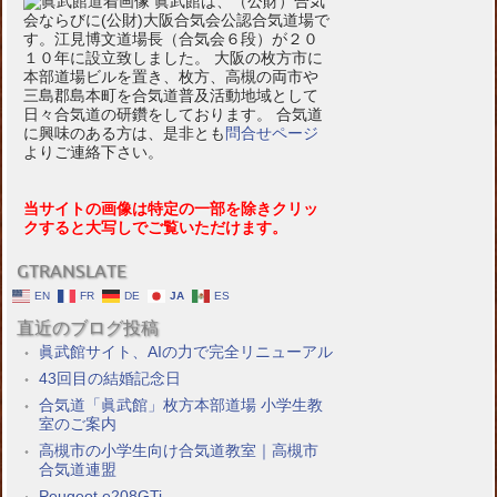
眞武館は、（公財）合気
会ならびに(公財)大阪合気会公認合気道場で
す。江見博文道場長（合気会６段）が２０
１０年に設立致しました。 大阪の枚方市に
本部道場ビルを置き、枚方、高槻の両市や
三島郡島本町を合気道普及活動地域として
日々合気道の研鑽をしております。 合気道
に興味のある方は、是非とも
問合せページ
よりご連絡下さい。
当サイトの画像は特定の一部を除きクリッ
クすると大写しでご覧いただけます。
GTRANSLATE
EN
FR
DE
JA
ES
直近のブログ投稿
眞武館サイト、AIの力で完全リニューアル
43回目の結婚記念日
合気道「眞武館」枚方本部道場 小学生教
室のご案内
高槻市の小学生向け合気道教室｜高槻市
合気道連盟
Peugeot e208GTi