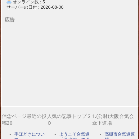
オンライン数 : 5
サーバーの日付 : 2026-08-08
広告
信念ページ最近の投
人気の記事トップ２
1.(公財)大阪合気会
稿20
０
傘下道場
手ほどきについ
ようこそ合気道
高槻市合気道連