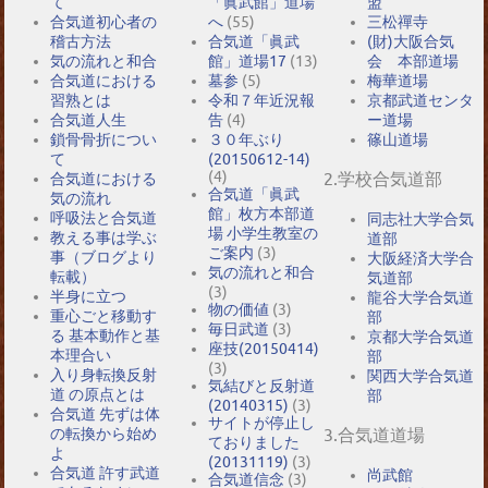
て
「眞武館」道場
盟
合気道初心者の
へ
(55)
三松禪寺
稽古方法
合気道「眞武
(財)大阪合気
気の流れと和合
館」道場17
(13)
会 本部道場
合気道における
墓参
(5)
梅華道場
習熟とは
令和７年近況報
京都武道センタ
合気道人生
告
(4)
ー道場
鎖骨骨折につい
３０年ぶり
篠山道場
て
(20150612-14)
(4)
2.学校合気道部
合気道における
合気道「眞武
気の流れ
館」枚方本部道
呼吸法と合気道
同志社大学合気
場 小学生教室の
教える事は学ぶ
道部
ご案内
(3)
事（ブログより
大阪経済大学合
気の流れと和合
転載）
気道部
(3)
半身に立つ
龍谷大学合気道
物の価値
(3)
重心ごと移動す
部
毎日武道
(3)
る 基本動作と基
京都大学合気道
座技(20150414)
本理合い
部
(3)
入り身転換反射
関西大学合気道
気結びと反射道
道 の原点とは
部
(20140315)
(3)
合気道 先ずは体
サイトが停止し
の転換から始め
3.合気道道場
ておりました
よ
(20131119)
(3)
合気道 許す武道
尚武館
合気道信念
(3)