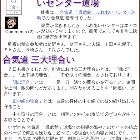
いセンター道場
03
(金)
昨夜は、
合気道 「眞武館」ふれあいセンター道
2018
場
での 合気道 指導日でした。
幾度か書きましたが、ふれあいセンターはエアコ
ンが効いておりますので、酷暑であっても非常に快
Comments (2)
適に稽古が出来ます。
昨夜の稽古参加者はＭ野さん、Ｍ下さんご夫婦、Ｉ田さん親子、
ＳＫさん、Ｎ橋さん、Ｔ良さんでした。
合気道 三大理合い
先日も書きましたが、剣道における三大理合いとは、「間の理
合」、「正中線の理合」、「中心取りの理合」とされております。
「
間の理合
」とは、「一足一刀」法での間合いを守ること。遠間
や近間、敵の間などがあります。間をたがえることを「間違い」と
言います。
「
正中線の理合
」とは、自身の身体の中心線での技の繰り出しを
守ること。
「中心取りの理合」とは、相手との中心の攻防で必ず自らが中心
を取ることです。
いずれも 合気道 「眞武館」道場での指導の際やこのサイトの信念
のページで何度も繰り返し述べている理合いの内容と同じです。つ
まり、 合気道 の理合に限らず、剣道も三大理合いとして挙げられて