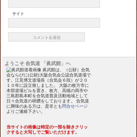
サイト
ようこそ 合気道 「眞武館」へ
眞武館は、（公財）合気
会ならびに(公財)大阪合気会公認合気道場で
す。江見博文道場長（合気会６段）が２０
１０年に設立致しました。 大阪の枚方市に
本部道場ビルを置き、枚方、高槻の両市や
三島郡島本町を合気道普及活動地域として
日々合気道の研鑽をしております。 合気道
に興味のある方は、是非とも
問合せページ
よりご連絡下さい。
当サイトの画像は特定の一部を除きクリッ
クすると大写しでご覧いただけます。