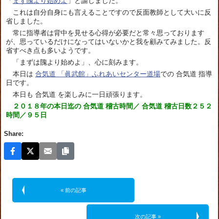
「
まず隗より始めよ
」と諭しました。
これは自分自身にも言えることですので反面教師として大いに反
省しました。
常に指導者は背中を見せる心得が必要だと常々思っております
が、思っているだけになってはいないかと我を顧みてみました。反
省すべき点も多いようです。
「まずは隗より始めよ」、心に刻みます。
本日は
合気道 「眞武館」ふれあいセンター道場
での 合気道 指導
日です。
本日も 合気道 を楽しみに一日頑張ります。
２０１８年の本日迄の 合気道 稽古時間／ 合気道 稽古日数２５２
時間／９５日
Share:
« 前の記事
次の記事 »