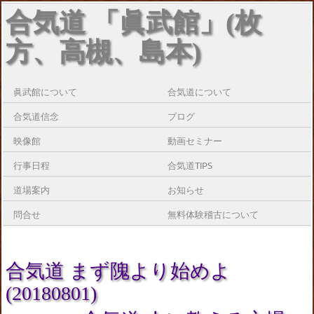
合気道 「眞武館」(枚
方、高槻、島本)
眞武館について
合気道について
合気道信念
ブログ
映像館
動画セミナー
行事日程
合気道TIPS
道場案内
お知らせ
問合せ
無料体験稽古について
合気道 まず隗より始めよ
(20180801)