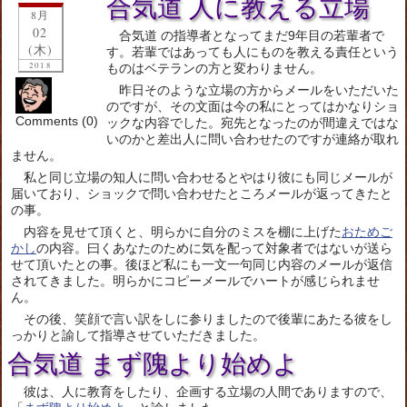
合気道 人に教える立場
8月
02
合気道 の指導者となってまだ9年目の若輩者で
(木)
す。若輩ではあっても人にものを教える責任という
2018
ものはベテランの方と変わりません。
昨日そのような立場の方からメールをいただいた
のですが、その文面は今の私にとってはかなりショ
Comments (0)
ックな内容でした。宛先となったのが間違えではな
いのかと差出人に問い合わせたのですが連絡が取れ
ません。
私と同じ立場の知人に問い合わせるとやはり彼にも同じメールが
届いており、ショックで問い合わせたところメールが返ってきたと
の事。
内容を見せて頂くと、明らかに自分のミスを棚に上げた
おためご
かし
の内容。曰くあなたのために気を配って対象者ではないが送ら
せて頂いたとの事。後ほど私にも一文一句同じ内容のメールが返信
されてきました。明らかにコピーメールでハートが感じられませ
ん。
その後、笑顔で言い訳をしに参りましたので後輩にあたる彼をし
っかりと諭して指導させていただきました。
合気道 まず隗より始めよ
彼は、人に教育をしたり、企画する立場の人間でありますので、