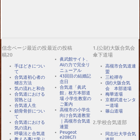
信念ページ最近の投
最近の投稿
1.(公財)大阪合気会
稿20
傘下道場
眞武館サイト、
AIの力で完全リ
手ほどきについ
高槻市合気道連
ニューアル
て
盟
43回目の結婚記
合気道初心者の
三松禪寺
念日
稽古方法
(財)大阪合気
合気道「眞武
気の流れと和合
会 本部道場
館」枚方本部道
合気道における
梅華道場
場 小学生教室の
習熟とは
京都武道センタ
ご案内
合気道人生
ー道場
高槻市の小学生
鎖骨骨折につい
篠山道場
向け合気道教室
て
｜高槻市合気道
2.学校合気道部
合気道における
連盟
気の流れ
Peugeot
呼吸法と合気道
同志社大学合気
e208GTi
教える事は学ぶ
道部