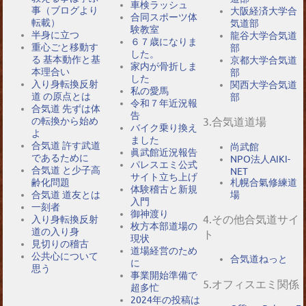
車検ラッシュ
事（ブログより
大阪経済大学合
合同スポーツ体
転載）
気道部
験教室
半身に立つ
龍谷大学合気道
６７歳になりま
重心ごと移動す
部
した。
る 基本動作と基
京都大学合気道
家内が骨折しま
本理合い
部
した
入り身転換反射
関西大学合気道
私の愛馬
道 の原点とは
部
令和７年近況報
合気道 先ずは体
告
の転換から始め
3.合気道道場
バイク乗り換え
よ
ました
合気道 許す武道
尚武館
眞武館近況報告
であるために
NPO法人AIKI-
パレスエミ公式
合気道 と少子高
NET
サイト立ち上げ
札幌合氣修練道
齢化問題
体験稽古と新規
場
合気道 道友とは
入門
一刻者
御神渡り
4.その他合気道サイ
入り身転換反射
枚方本部道場の
道の入り身
ト
現状
見切りの稽古
道場経営のため
公共心について
合気道ねっと
に
思う
事業開始準備で
5.オフィスエミ関係
超多忙
2024年の投稿は