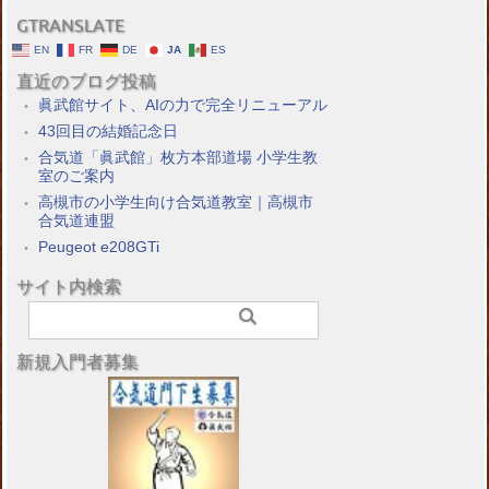
GTRANSLATE
EN
FR
DE
JA
ES
直近のブログ投稿
眞武館サイト、AIの力で完全リニューアル
43回目の結婚記念日
合気道「眞武館」枚方本部道場 小学生教
室のご案内
高槻市の小学生向け合気道教室｜高槻市
合気道連盟
Peugeot e208GTi
サイト内検索
新規入門者募集