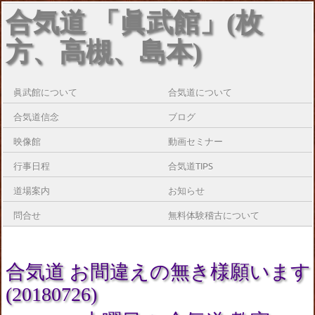
合気道 「眞武館」(枚
方、高槻、島本)
眞武館について
合気道について
合気道信念
ブログ
映像館
動画セミナー
行事日程
合気道TIPS
道場案内
お知らせ
問合せ
無料体験稽古について
合気道 お間違えの無き様願います
(20180726)