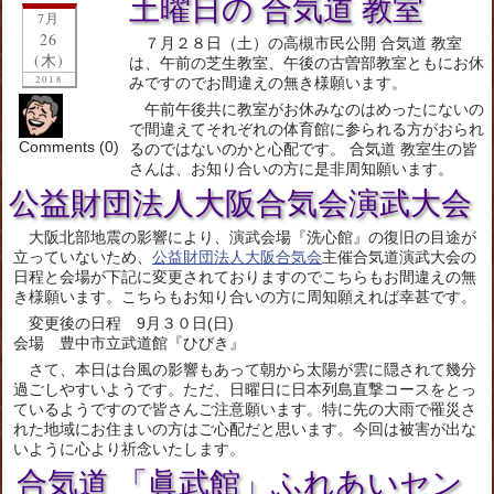
土曜日の 合気道 教室
7月
26
７月２８日（土）の高槻市民公開 合気道 教室
(木)
は、午前の芝生教室、午後の古曽部教室ともにお休
2018
みですのでお間違えの無き様願います。
午前午後共に教室がお休みなのはめったにないの
で間違えてそれぞれの体育館に参られる方がおられ
Comments (0)
るのではないのかと心配です。 合気道 教室生の皆
さんは、お知り合いの方に是非周知願います。
公益財団法人大阪合気会演武大会
大阪北部地震の影響により、演武会場『洗心館』の復旧の目途が
立っていないため、
公益財団法人大阪合気会
主催合気道演武大会の
日程と会場が下記に変更されておりますのでこちらもお間違えの無
き様願います。こちらもお知り合いの方に周知願えれば幸甚です。
変更後の日程 9月３０日(日)
会場 豊中市立武道館『ひびき』
さて、本日は台風の影響もあって朝から太陽が雲に隠されて幾分
過ごしやすいようです。ただ、日曜日に日本列島直撃コースをとっ
ているようですので皆さんご注意願います。特に先の大雨で罹災さ
れた地域にお住まいの方はご心配だと思います。今回は被害が出な
いように心より祈念いたします。
合気道 「眞武館」ふれあいセン