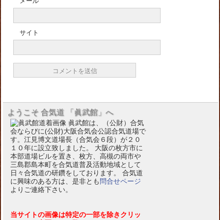
メール
サイト
ようこそ 合気道 「眞武館」へ
眞武館は、（公財）合気
会ならびに(公財)大阪合気会公認合気道場で
す。江見博文道場長（合気会６段）が２０
１０年に設立致しました。 大阪の枚方市に
本部道場ビルを置き、枚方、高槻の両市や
三島郡島本町を合気道普及活動地域として
日々合気道の研鑽をしております。 合気道
に興味のある方は、是非とも
問合せページ
よりご連絡下さい。
当サイトの画像は特定の一部を除きクリッ