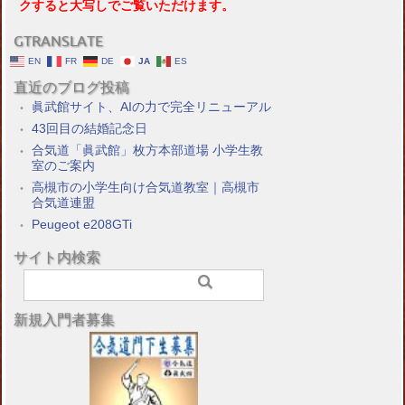
クすると大写しでご覧いただけます。
GTRANSLATE
EN
FR
DE
JA
ES
直近のブログ投稿
眞武館サイト、AIの力で完全リニューアル
43回目の結婚記念日
合気道「眞武館」枚方本部道場 小学生教
室のご案内
高槻市の小学生向け合気道教室｜高槻市
合気道連盟
Peugeot e208GTi
サイト内検索
新規入門者募集