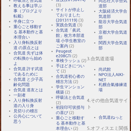
呼吸法と合気道
同志社大学合気
(3)
教える事は学ぶ
道部
サイトが停止し
事（ブログより
大阪経済大学合
ておりました
転載）
気道部
(20131119)
(3)
半身に立つ
龍谷大学合気道
実践合気道
(3)
重心ごと移動す
部
合気道「眞武
る 基本動作と基
京都大学合気道
館」枚方本部道
本理合い
部
場 小学生教室の
入り身転換反射
関西大学合気道
ご案内
(2)
道 の原点とは
部
Peugeot
合気道 先ずは体
e208GTi
(2)
の転換から始め
3.合気道道場
車検ラッシュ
(2)
よ
手ほどきについ
合気道 許す武道
尚武館
て
(2)
であるために
NPO法人AIKI-
合気道初心者の
合気道 と少子高
NET
稽古方法
(2)
札幌合氣修練道
齢化問題
学生マンション
場
合気道 道友とは
構築
(2)
一刻者
呼吸法と合気道
4.その他合気道サイ
入り身転換反射
(2)
道の入り身
ト
初段印可状授与
見切りの稽古
の喜び
(2)
公共心について
合気道ねっと
重心ごと移動す
思う
る 基本動作と基
5.オフィスエミ関係
本理合い
(2)