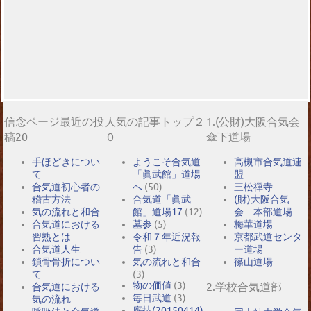
信念ページ最近の投
人気の記事トップ２
1.(公財)大阪合気会
稿20
０
傘下道場
手ほどきについ
ようこそ合気道
高槻市合気道連
て
「眞武館」道場
盟
合気道初心者の
へ
(50)
三松禪寺
稽古方法
合気道「眞武
(財)大阪合気
気の流れと和合
館」道場17
(12)
会 本部道場
合気道における
墓参
(5)
梅華道場
習熟とは
令和７年近況報
京都武道センタ
合気道人生
告
(3)
ー道場
鎖骨骨折につい
気の流れと和合
篠山道場
て
(3)
物の価値
(3)
2.学校合気道部
合気道における
毎日武道
(3)
気の流れ
座技(20150414)