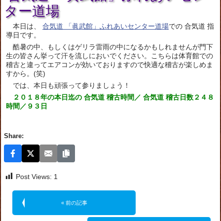
ター道場
本日は、
合気道 「眞武館」ふれあいセンター道場
での 合気道 指
導日です。
酷暑の中、もしくはゲリラ雷雨の中になるかもしれませんが門下
生の皆さん挙って汗を流しにおいでください。こちらは体育館での
稽古と違ってエアコンが効いておりますので快適な稽古が楽しめま
すから。(笑)
では、本日も頑張って参りましょう！
２０１８年の本日迄の 合気道 稽古時間／ 合気道 稽古日数２４８
時間／９３日
Share:
Post Views:
1
« 前の記事