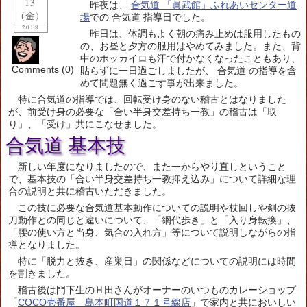
13
昨夜は、
合気道 「眞武館」ふれあいセンター道
(金)
場
での 合気道 指導日でした。
2018
昨日は、体調もよく朝の痛み止めは服用したもの
の、お昼と夕方の服用はやめてみました。また、背
中のホッカイロも汗で付かなくなったこともあり、
Comments (0)
貼らずに一日過ごしましたが、 合気道 の指導を含
めて問題無く過ごす事が出来ました。
特に合気道の指導では、回転受け身のない稽古とはなりました
が、前受け身の必要な「合い半身交差持ち一教」の稽古は「取
り」、「受け」共にこなせました。
合気道 基本技
新しい年度になりましたので、また一からやり直しということ
で、基本技の「合い半身交差持ち一教抑え込み」について詳細な理
合の説明と共に稽古いただきました。
この技に必要な合気道基本動作についての説明や杖回しや剣の抜
刀動作との同じと違いについて、「網代歩き」と「入り身転換」、
「腰の使い方と当身、気合の入れ方」等について説明しながらの指
導となりました。
特に「脱力と抜き、産巣日」の関係などについての説明には時間
を割きました。
稽古後は門下生のＨ田さんがオーナーのいつものカレーショップ
「
COCO壱番屋 島本町国道１７１号線店
」で家内と共においしい