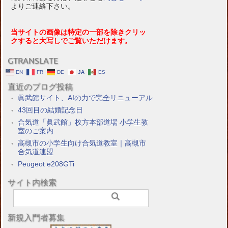
よりご連絡下さい。
当サイトの画像は特定の一部を除きクリッ
クすると大写しでご覧いただけます。
GTRANSLATE
EN
FR
DE
JA
ES
直近のブログ投稿
眞武館サイト、AIの力で完全リニューアル
43回目の結婚記念日
合気道「眞武館」枚方本部道場 小学生教
室のご案内
高槻市の小学生向け合気道教室｜高槻市
合気道連盟
Peugeot e208GTi
サイト内検索
新規入門者募集