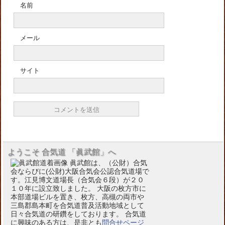
名前
メール
サイト
ようこそ 合気道 「眞武館」へ
眞武館は、（公財）合気
会ならびに(公財)大阪合気会公認合気道場で
す。江見博文道場長（合気会６段）が２０
１０年に設立致しました。 大阪の枚方市に
本部道場ビルを置き、枚方、高槻の両市や
三島郡島本町を合気道普及活動地域として
日々合気道の研鑽をしております。 合気道
に興味のある方は、是非とも
問合せページ