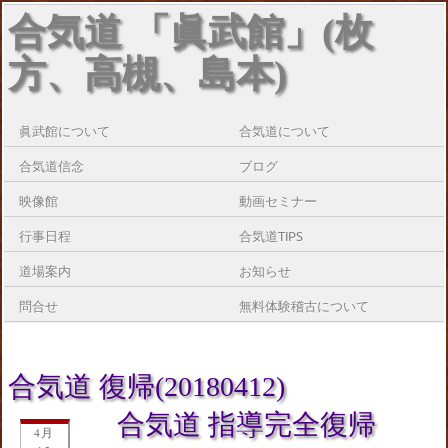
合気道 「眞武館」(枚
方、高槻、島本)
眞武館について
合気道について
合気道信念
ブログ
映像館
動画セミナー
行事日程
合気道TIPS
道場案内
お知らせ
問合せ
無料体験稽古について
合気道 復帰(20180412)
合気道 指導完全復帰
4月