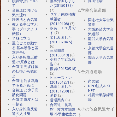
鎖骨骨折につい
無事帰国しまし
篠山道場
て
た(20150123)
2.学校合気道部
合気道における
(7)
見学／体験稽古
気の流れ
希望者
呼吸法と合気道
同志社大学合気
(20140108)
(7)
教える事は学ぶ
道部
さあ、１１月で
事（ブログより
大阪経済大学合
す
(7)
転載）
気道部
楽しみました
半身に立つ
龍谷大学合気道
(20150704-5)
重心ごと移動す
部
(6)
る 基本動作と基
京都大学合気道
三寒四温
本理合い
部
(20150319)
(6)
入り身転換反射
関西大学合気道
令和７年近況報
道 の原点とは
部
告
(5)
合気道 先ずは体
復習(20150518)
の転換から始め
3.合気道道場
(5)
よ
ヒューストン
合気道 許す武道
尚武館
(20150127)
(5)
であるために
NPO法人AIKI-
洗車しました
合気道 と少子高
NET
(20131230)
(5)
札幌合氣修練道
齢化問題
墓参
(5)
場
合気道 道友とは
道場案内
(5)
一刻者
合気道「眞武
4.その他合気道サイ
入り身転換反射
館」枚方本部道
道の入り身
場 小学生教室の
ト