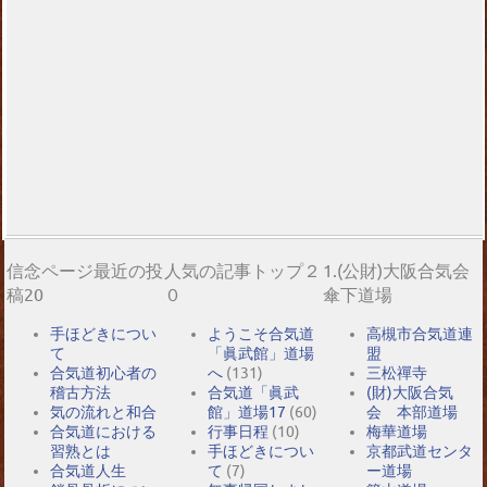
信念ページ最近の投
人気の記事トップ２
1.(公財)大阪合気会
稿20
０
傘下道場
手ほどきについ
ようこそ合気道
高槻市合気道連
て
「眞武館」道場
盟
合気道初心者の
へ
(131)
三松禪寺
稽古方法
合気道「眞武
(財)大阪合気
気の流れと和合
館」道場17
(60)
会 本部道場
合気道における
行事日程
(10)
梅華道場
習熟とは
手ほどきについ
京都武道センタ
合気道人生
て
(7)
ー道場