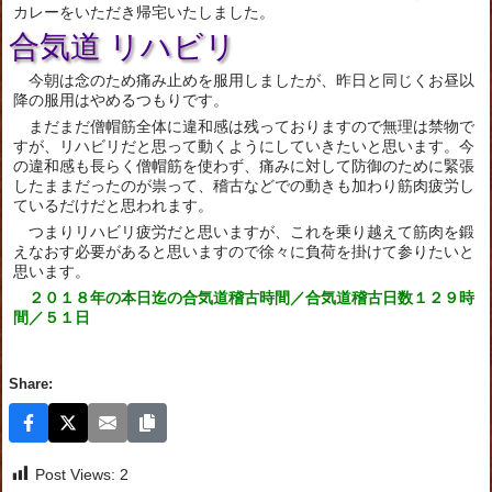
カレーをいただき帰宅いたしました。
合気道 リハビリ
今朝は念のため痛み止めを服用しましたが、昨日と同じくお昼以
降の服用はやめるつもりです。
まだまだ僧帽筋全体に違和感は残っておりますので無理は禁物で
すが、リハビリだと思って動くようにしていきたいと思います。今
の違和感も長らく僧帽筋を使わず、痛みに対して防御のために緊張
したままだったのが祟って、稽古などでの動きも加わり筋肉疲労し
ているだけだと思われます。
つまりリハビリ疲労だと思いますが、これを乗り越えて筋肉を鍛
えなおす必要があると思いますので徐々に負荷を掛けて参りたいと
思います。
２０１８年の本日迄の合気道稽古時間／合気道稽古日数１２９時
間／５１日
Share:
Post Views:
2