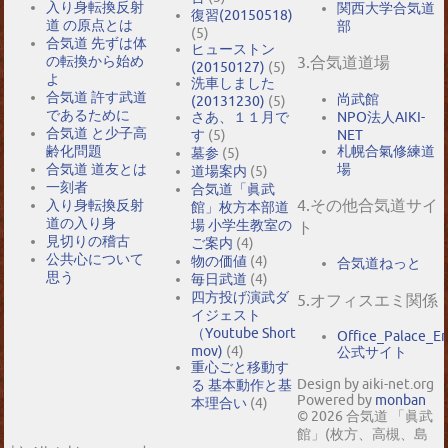
入り身転換反射
関西大学合気道
復習(20150518)
道 の原点とは
部
(5)
合気道 先ずは体
ヒューストン
の転換から始め
3.合気道道場
(20150127)
(5)
よ
洗車しました
合気道 許す武道
尚武館
(20131230)
(5)
であるために
NPO法人AIKI-
さあ、１１月で
合気道 と少子高
NET
す
(5)
札幌合氣修練道
齢化問題
墓参
(5)
場
合気道 道友とは
道場案内
(5)
一刻者
合気道「眞武
4.その他合気道サイ
入り身転換反射
館」枚方本部道
道の入り身
場 小学生教室の
ト
見切りの稽古
ご案内
(4)
公共心について
物の価値
(4)
合気道ねっと
思う
毎日武道
(4)
四方投げ演武ダ
5.オフィスエミ関係
イジェスト
（Youtube Short
Office_Palace_E
mov)
(4)
公式サイト
重心ごと移動す
Design by aiki-net.org
る 基本動作と基
Powered by
monban
本理合い
(4)
© 2026 合気道 「眞武
館」(枚方、高槻、島