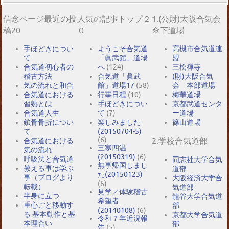
信念ページ最近の投
人気の記事トップ２
1.(公財)大阪合気会
稿20
０
傘下道場
手ほどきについ
ようこそ合気道
高槻市合気道連
て
「眞武館」道場
盟
合気道初心者の
へ
(124)
三松禪寺
稽古方法
合気道「眞武
(財)大阪合気
気の流れと和合
館」道場17
(58)
会 本部道場
合気道における
行事日程
(10)
梅華道場
習熟とは
手ほどきについ
京都武道センタ
合気道人生
て
(7)
ー道場
鎖骨骨折につい
楽しみました
篠山道場
て
(20150704-5)
(6)
2.学校合気道部
合気道における
三寒四温
気の流れ
(20150319)
(6)
呼吸法と合気道
同志社大学合気
無事帰国しまし
教える事は学ぶ
道部
た(20150123)
事（ブログより
大阪経済大学合
(6)
転載）
気道部
見学／体験稽古
半身に立つ
龍谷大学合気道
希望者
重心ごと移動す
部
(20140108)
(6)
る 基本動作と基
京都大学合気道
令和７年近況報
本理合い
部
告
(5)