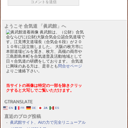
ようこそ 合気道 「眞武館」へ
眞武館は、（公財）合気
会ならびに(公財)大阪合気会公認合気道場で
す。江見博文道場長（合気会６段）が２０
１０年に設立致しました。 大阪の枚方市に
本部道場ビルを置き、枚方、高槻の両市や
三島郡島本町を合気道普及活動地域として
日々合気道の研鑽をしております。 合気道
に興味のある方は、是非とも
問合せページ
よりご連絡下さい。
当サイトの画像は特定の一部を除きクリッ
クすると大写しでご覧いただけます。
GTRANSLATE
EN
FR
DE
JA
ES
直近のブログ投稿
眞武館サイト、AIの力で完全リニューアル