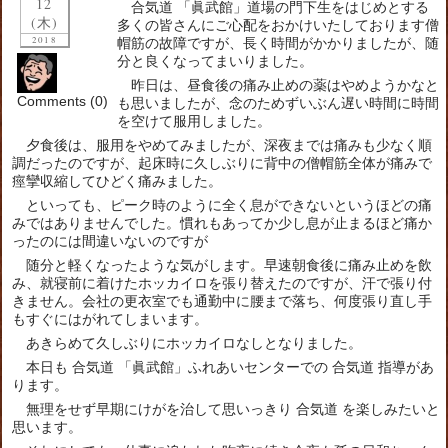
12
合気道 「眞武館」道場の門下生をはじめとする
(木)
多くの皆さんにご心配をおかけいたしております僧
2018
帽筋の故障ですが、長く時間がかかりましたが、随
分と良くなってまいりました。
昨日は、昼食後の痛み止めの薬はやめようかなと
Comments (0)
も思いましたが、念のためずいぶん遅い時間に時間
を空けて服用しました。
夕食後は、服用をやめてみましたが、深夜までは痛みも少なく順
調だったのですが、起床時に久しぶりに背中の僧帽筋全体が痛みで
痙攣収縮してひどく痛みました。
といっても、ピーク時のように全く息ができないというほどの痛
みではありませんでした。慣れもあってか少し息が止まるほど痛か
ったのには間違いないのですが
随分と軽くなったような気がします。早速朝食後に痛み止めを飲
み、就寝前に着けたホッカイロを張り替えたのですが、汗で張り付
きません。会社の更衣室でも通勤中に腰まで落ち、何度張り直し手
もすぐにはがれてしまいます。
あきらめて久しぶりにホッカイロなしとなりました。
本日も 合気道 「眞武館」ふれあいセンターでの 合気道 指導があ
ります。
無理をせず早期にけがを治して思いっきり 合気道 を楽しみたいと
思います。