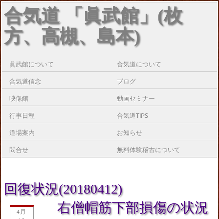
合気道 「眞武館」(枚
方、高槻、島本)
眞武館について
合気道について
合気道信念
ブログ
映像館
動画セミナー
行事日程
合気道TIPS
道場案内
お知らせ
問合せ
無料体験稽古について
回復状況(20180412)
右僧帽筋下部損傷の状況
4月