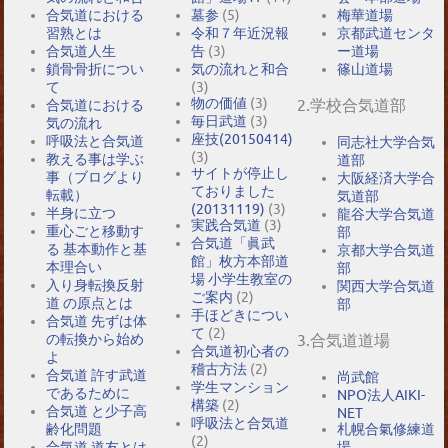
合気道における
墓参
(5)
梅華道場
習熟とは
令和７年近況報
京都武道センタ
合気道人生
告
(3)
ー道場
鎖骨骨折につい
気の流れと和合
篠山道場
て
(3)
物の価値
(3)
2.学校合気道部
合気道における
毎日武道
(3)
気の流れ
座技(20150414)
呼吸法と合気道
同志社大学合気
(3)
教える事は学ぶ
道部
サイトが停止し
事（ブログより
大阪経済大学合
ておりました
転載）
気道部
(20131119)
(3)
半身に立つ
龍谷大学合気道
実践合気道
(3)
重心ごと移動す
部
合気道「眞武
る 基本動作と基
京都大学合気道
館」枚方本部道
本理合い
部
場 小学生教室の
入り身転換反射
関西大学合気道
ご案内
(2)
道 の原点とは
部
手ほどきについ
合気道 先ずは体
て
(2)
の転換から始め
3.合気道道場
合気道初心者の
よ
稽古方法
(2)
合気道 許す武道
尚武館
学生マンション
であるために
NPO法人AIKI-
構築
(2)
合気道 と少子高
NET
呼吸法と合気道
札幌合氣修練道
齢化問題
(2)
場
合気道 道友とは