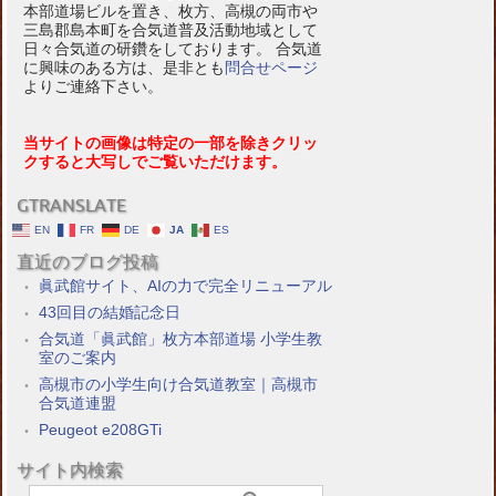
本部道場ビルを置き、枚方、高槻の両市や
三島郡島本町を合気道普及活動地域として
日々合気道の研鑽をしております。 合気道
に興味のある方は、是非とも
問合せページ
よりご連絡下さい。
当サイトの画像は特定の一部を除きクリッ
クすると大写しでご覧いただけます。
GTRANSLATE
EN
FR
DE
JA
ES
直近のブログ投稿
眞武館サイト、AIの力で完全リニューアル
43回目の結婚記念日
合気道「眞武館」枚方本部道場 小学生教
室のご案内
高槻市の小学生向け合気道教室｜高槻市
合気道連盟
Peugeot e208GTi
サイト内検索