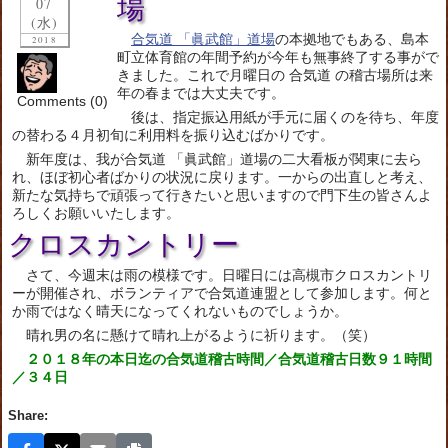
場
07
(水)
合気道 「眞武館」道場
の本拠地でもある、島本
2018
町立体育館の年間予約が今年も無事終了する事がで
きました。これで月曜日の 合気道 の稽古場所は来
年の春までは大丈夫です。
Comments (0)
後は、指定振込用紙が手元に届くのを待ち、年度
の替わる４月初旬に利用料を振り込むばかりです。
新年度は、我が合気道 「眞武館」道場の二大看板が関東に去ら
れ、ほぼ初心者ばかりの状況に戻ります。一からの出直しと考え、
新たな気持ちで頑張って行きたいと思いますので門下生の皆さんよ
ろしくお願いいたします。
クロスカントリー
さて、今週末は雨の模様です。日曜日には高槻市クロスカントリ
ーが開催され、ボランティアで合気道連盟として参加します。何と
か雨ではなく晴天になってくれないものでしょうか。
晴れ男の名に懸けて晴れ上がるように祈ります。（笑）
２０１８年の本日迄の合気道稽古時間／合気道稽古日数９１時間
／３４日
Share: