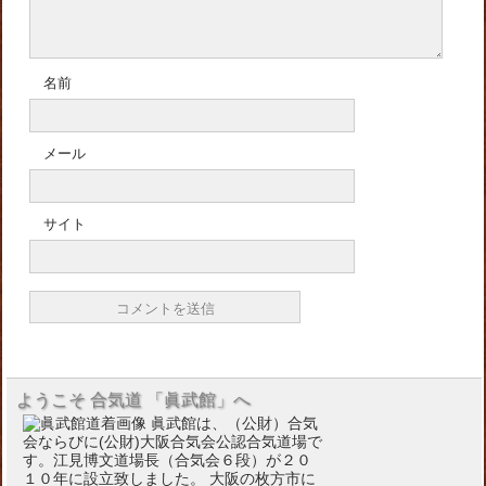
名前
メール
サイト
ようこそ 合気道 「眞武館」へ
眞武館は、（公財）合気
会ならびに(公財)大阪合気会公認合気道場で
す。江見博文道場長（合気会６段）が２０
１０年に設立致しました。 大阪の枚方市に