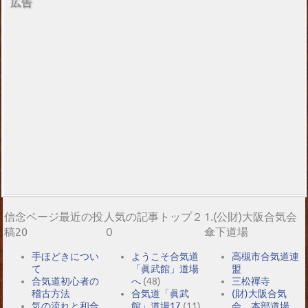
広告
信念ページ最近の投
人気の記事トップ２
1.(公財)大阪合気会
稿20
０
傘下道場
手ほどきについ
ようこそ合気道
高槻市合気道連
て
「眞武館」道場
盟
合気道初心者の
へ
(48)
三松禪寺
稽古方法
合気道「眞武
(財)大阪合気
気の流れと和合
館」道場17
(11)
会 本部道場