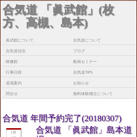
合気道 「眞武館」(枚
方、高槻、島本)
眞武館について
合気道について
合気道信念
ブログ
映像館
動画セミナー
行事日程
合気道TIPS
道場案内
お知らせ
問合せ
無料体験稽古について
合気道 年間予約完了(20180307)
合気道 「眞武館」島本道
3月