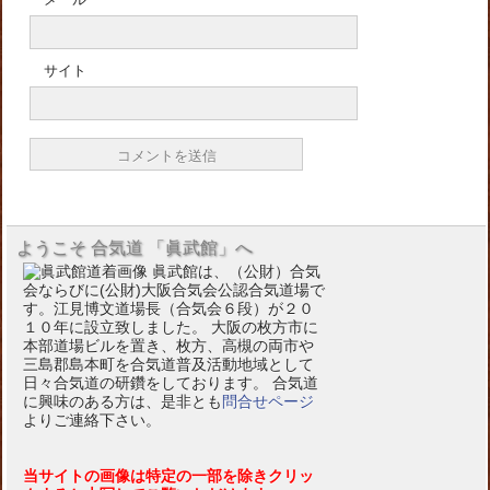
サイト
ようこそ 合気道 「眞武館」へ
眞武館は、（公財）合気
会ならびに(公財)大阪合気会公認合気道場で
す。江見博文道場長（合気会６段）が２０
１０年に設立致しました。 大阪の枚方市に
本部道場ビルを置き、枚方、高槻の両市や
三島郡島本町を合気道普及活動地域として
日々合気道の研鑽をしております。 合気道
に興味のある方は、是非とも
問合せページ
よりご連絡下さい。
当サイトの画像は特定の一部を除きクリッ