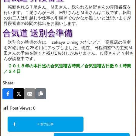
転勤されるＴ尾さん、Ｍ田さん、残られるＭ野さんの昇段審査を
行います。Ｔ尾さんが三段、Ｍ野さんとＭ田さんは二段です。転勤
のお二人は引越しや仕事の引継ぎでなかなか難しいとは思いますが
昇段審査の時間の捻出をお願いします。
合気道 送別会準備
送別会の準備の方は、Izakaya Dining おだいどこ 高槻店の個室
を20名用から25名用にアップしました。現在、日程調整中の主賓Ｍ
田さんの予備を除くと残り1名分しかありません。Ｋ藤さんとＮ村さ
んが調整中です。
２０１８年の本日迄の合気道稽古時間／合気道稽古日数９１時間
／３４日
Share:
Post Views:
0
« 前の記事