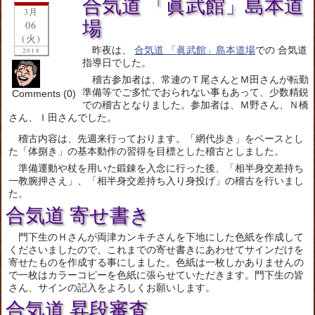
合気道 「眞武館」島本道
3月
場
06
(火)
昨夜は、
合気道 「眞武館」島本道場
での 合気道
2018
指導日でした。
稽古参加者は、常連のＴ尾さんとＭ田さんが転勤
準備等でご多忙でおられない事もあって、少数精鋭
Comments (0)
での稽古となりました。参加者は、Ｍ野さん、Ｎ橋
さん、Ｉ田さんでした。
稽古内容は、先週来行っております。「網代歩き」をベースとし
た「体捌き」の基本動作の習得を目標とした稽古としました。
準備運動や杖を用いた鍛錬を入念に行った後、「相半身交差持ち
一教腕押さえ」、「相半身交差持ち入り身投げ」の稽古を行いまし
た。
合気道 寄せ書き
門下生のＨさんが両津カンキチさんを下地にした色紙を作成して
くださいましたので、これまでの寄せ書きにあわせてサインだけを
寄せたものを作成する事にしました。色紙は一枚しかありませんの
で一枚はカラーコピーを色紙に張らせていただきます。門下生の皆
さん、サインの記入をよろしくお願いします。
合気道 昇段審査