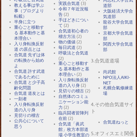
実践合気道
(3)
教える事は学ぶ
道部
令和７年近況報
事（ブログより
大阪経済大学合
告
(2)
転載）
気道部
手ほどきについ
半身に立つ
龍谷大学合気道
て
(2)
重心ごと移動す
部
合気道初心者の
る 基本動作と基
京都大学合気道
稽古方法
(2)
本理合い
部
物の価値
(2)
入り身転換反射
関西大学合気道
毎日武道
(2)
道 の原点とは
部
呼吸法と合気道
合気道 先ずは体
(2)
の転換から始め
3.合気道道場
重心ごと移動す
よ
る 基本動作と基
合気道 許す武道
尚武館
本理合い
(2)
であるために
NPO法人AIKI-
入り身転換反射
合気道 と少子高
NET
道の入り身
(2)
札幌合氣修練道
齢化問題
見切りの稽古
(2)
場
合気道 道友とは
自然体のコミュ
一刻者
ニケーション能
4.その他合気道サイ
入り身転換反射
力
(2)
道の入り身
ト
臨兵闘者皆陣列
見切りの稽古
在前
(2)
公共心について
合気道ねっと
合気道「眞武
思う
館」枚方本部道
5.オフィスエミ関係
場 小学生教室の