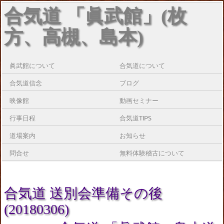
合気道 「眞武館」(枚
方、高槻、島本)
眞武館について
合気道について
合気道信念
ブログ
映像館
動画セミナー
行事日程
合気道TIPS
道場案内
お知らせ
問合せ
無料体験稽古について
合気道 送別会準備その後
(20180306)