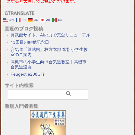
クすると大写しでご覧いただけます。
GTRANSLATE
EN
FR
DE
JA
ES
直近のブログ投稿
眞武館サイト、AIの力で完全リニューアル
43回目の結婚記念日
合気道「眞武館」枚方本部道場 小学生教
室のご案内
高槻市の小学生向け合気道教室｜高槻市
合気道連盟
Peugeot e208GTi
サイト内検索
新規入門者募集