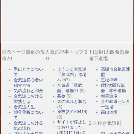
信念ページ最近の投
人気の記事トップ２
1.(公財)大阪合気会
稿20
０
傘下道場
手ほどきについ
ようこそ合気道
高槻市合気道連
て
「眞武館」道場
盟
合気道初心者の
へ
(43)
三松禪寺
稽古方法
合気道「眞武
(財)大阪合気
気の流れと和合
館」道場17
(9)
会 本部道場
合気道における
墓参
(5)
梅華道場
習熟とは
気の流れと和合
京都武道センタ
合気道人生
(3)
ー道場
座技(20150414)
鎖骨骨折につい
篠山道場
(3)
て
サイトが停止し
2.学校合気道部
合気道における
ておりました
気の流れ
(20131119)
(3)
呼吸法と合気道
同志社大学合気