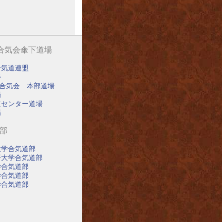
阪合気会傘下道場
合気道連盟
寺
阪合気会 本部道場
場
道センター道場
場
道部
大学合気道部
済大学合気道部
学合気道部
学合気道部
学合気道部