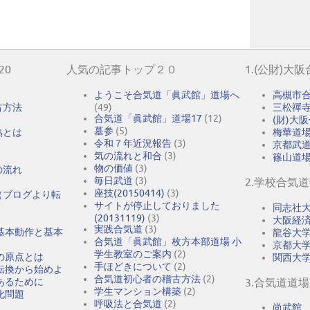
20
人気の記事トップ２０
1.(公財)大
ようこそ合気道「眞武館」道場へ
高槻市
古方法
(49)
三松禪
合気道「眞武館」道場17
(12)
(財)大
墓参
(5)
熟とは
梅華道
令和７年近況報告
(3)
京都武
気の流れと和合
(3)
篠山道
物の価値
(3)
の流れ
毎日武道
(3)
2.学校合気
座技(20150414)
(3)
（ブログより転
サイトが停止しておりました
同志社
(20131119)
(3)
大阪経
実践合気道
(3)
基本動作と基本
龍谷大
合気道「眞武館」枚方本部道場 小
京都大
学生教室のご案内
(2)
の原点とは
関西大
手ほどきについて
(2)
転換から始めよ
合気道初心者の稽古方法
(2)
あるために
3.合気道道場
学生マンション構築
(2)
化問題
呼吸法と合気道
(2)
尚武館