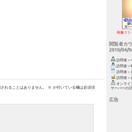
画像クリ
閲覧者カ
2010/04/
訪問者＞今日
訪問者＞昨日
訪問者＞月別
訪問者＞合計
オンライン数
開されることはありません。
※
が付いている欄は必須項
サーバーの日付 :
広告