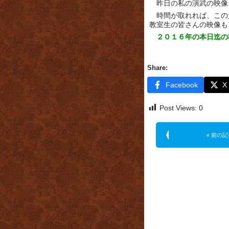
昨日の私の演武の映像
時間が取れれば、この
教室生の皆さんの映像も
２０１６年の本日迄の
Share:
Facebook
X
Post Views:
0
« 前の記