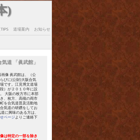
本)
IPS
道場案内
お知らせ
合気道 「眞武館」
眞武館は、（公
らびに(公財)大阪合気
場です。江見博文道場
段）が２０１０年に設
。 大阪の枚方市に本部
き、枚方、高槻の両市
町を合気道普及活動地
合気道の研鑽をしてお
気道に興味のある方は、
せページ
よりご連絡下
像は特定の一部を除き