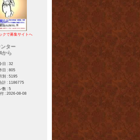
ックで募集サイトへ
ウンター
04から
 : 32
 : 805
 : 5195
 : 1186775
 : 5
 2026-08-08