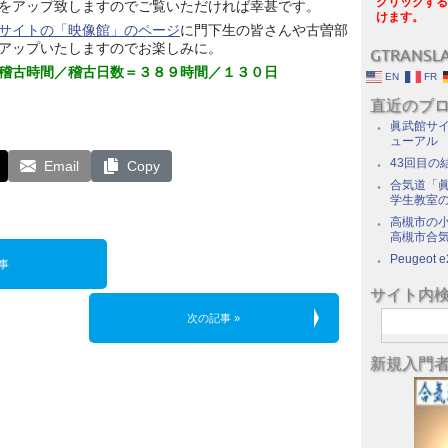
クリックする
をアップ致しますのでご覧いただければ幸甚です。
けます。
サイトの「映像館」のページ
に門下生の皆さんや古曽部
アップいたしますのでお楽しみに。
GTRANSL
稽古時間／稽古日数＝３８９時間／１３０日
EN
FR
直近のブ
眞武館サイ
ューアル
43回目の
Email
Copy
合気道「眞
学生教室
高槻市の
高槻市合
Peugeot e
事
サイト内
次の記事 »
新規入門