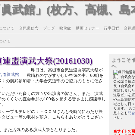
「眞武館」(枚方、高槻、島
について
合気道信念
ブログ
映像館
動画セミナー
行事日程
合気道T
ついて
盟演武大祭(20161030)
ようこそ 
へ
昨日は、高槻市合気道連盟演武大祭が
秋晴れのすがすがしい空気の中、60組を
財）合気会な
多くの演武参加者・大学合気道部のご協力のもとに催さ
会公認合気道
た。
長（合気会６
立致しました
学いただいた多くの方々や出演者の皆さん、また、演武
道場ビルを置
締めくくりの直会参加の100名を超える皆さまに感謝申し
や三島郡島本
す。
域として日々
ります。 合
はケーブルテレビのＪ－ＣＯＭさんも長時間にわたり撮
是非とも
問合
ンタビュー等の取材を頂き、こちらもありがとうござい
さい。
。
、また活気のある演武大祭となりました。
当サイトの画