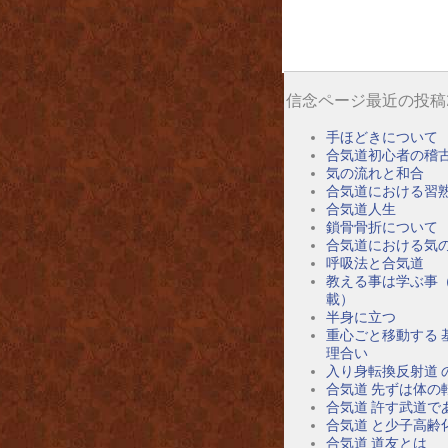
信念ページ最近の投稿
手ほどきについて
合気道初心者の稽
気の流れと和合
合気道における習
合気道人生
鎖骨骨折について
合気道における気
呼吸法と合気道
教える事は学ぶ事
載）
半身に立つ
重心ごと移動する 
理合い
入り身転換反射道 
合気道 先ずは体の
合気道 許す武道で
合気道 と少子高齢
合気道 道友とは