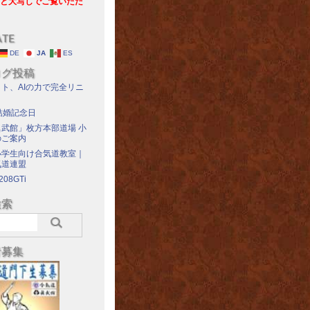
と大写しでご覧いただ
ATE
DE
JA
ES
ログ投稿
ト、AIの力で完全リニ
結婚記念日
武館」枚方本部道場 小
のご案内
小学生向け合気道教室｜
気道連盟
208GTi
検索
者募集