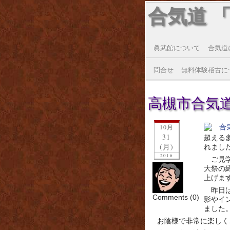
合気道 
眞武館について
合気道
問合せ
無料体験稽古に
高槻市合気道連
10月
31
超える
(月)
れまし
2016
ご見
大祭の
上げま
昨日
Comments (0)
影やイ
ました
お陰様で非常に楽しく