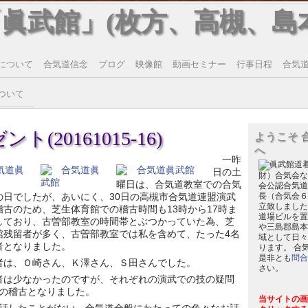
「眞武館」(枚方、高槻、島
について
合気道信念
ブログ
映像館
動画セミナー
行事日程
合気道T
ついて
(20161015-16)
ようこそ 
へ
一昨
日の土
財）合気会な
曜日は、合気道教室での合気
会公認合気道
の日でしたが、あいにく、30日の高槻市合気道連盟演武
長（合気会６
立致しました
稽古のため、芝生体育館での稽古時間も13時から17時ま
道場ビルを置
しており、古曽部教室の時間帯とぶつかっていた為、芝
や三島郡島本
館残留者が多く、古曽部教室では私を含めて、たった4名
域として日々
者となりました。
ります。 合
是非とも
問合
者は、Ｏ崎さん、Ｋ澤さん、Ｓ田さんでした。
さい。
者は少なかったのですが、それぞれの演武での技の疑問
の稽古となりました。
当サイトの画