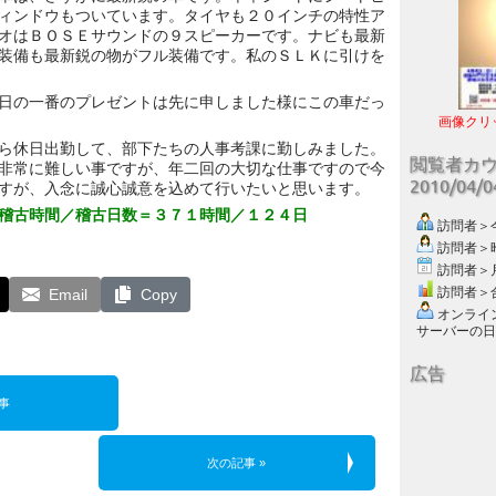
ィンドウもついています。タイヤも２０インチの特性ア
オはＢＯＳＥサウンドの９スピーカーです。ナビも最新
装備も最新鋭の物がフル装備です。私のＳＬＫに引けを
日の一番のプレゼントは先に申しました様にこの車だっ
画像クリ
ら休日出勤して、部下たちの人事考課に勤しみました。
閲覧者カ
非常に難しい事ですが、年二回の大切な仕事ですので今
2010/04/
すが、入念に誠心誠意を込めて行いたいと思います。
稽古時間／稽古日数＝３７１時間／１２４日
訪問者＞今日
訪問者＞昨日
訪問者＞月別
訪問者＞合計
Email
Copy
オンライン数
サーバーの日付 :
広告
事
次の記事 »