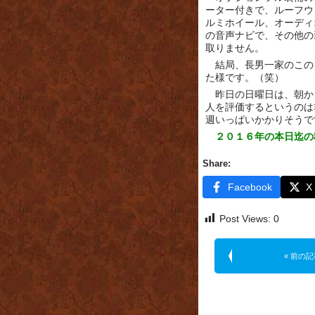
ーター付きで、ルーフウ
ルミホイール、オーディ
の音声ナビで、その他の
取りません。
結局、長男一家のこの
た様です。（笑）
昨日の日曜日は、朝か
人を評価するというのは
週いっぱいかかりそうで
２０１６年の本日迄の
Share:
Facebook
X
Post Views:
0
« 前の記