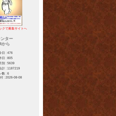
ックで募集サイトへ
ウンター
04から
 : 476
 : 805
 : 5639
 : 1187219
 : 6
 2026-08-08