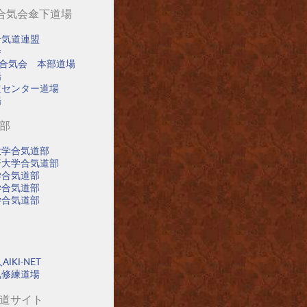
阪合気会傘下道場
合気道連盟
寺
阪合気会 本部道場
場
道センター道場
場
道部
大学合気道部
済大学合気道部
学合気道部
学合気道部
学合気道部
IKI-NET
氣修練道場
気道サイト