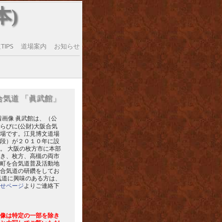
本)
IPS
道場案内
お知らせ
合気道 「眞武館」
眞武館は、（公
らびに(公財)大阪合気
場です。江見博文道場
段）が２０１０年に設
。 大阪の枚方市に本部
き、枚方、高槻の両市
町を合気道普及活動地
合気道の研鑽をしてお
気道に興味のある方は、
せページ
よりご連絡下
像は特定の一部を除き