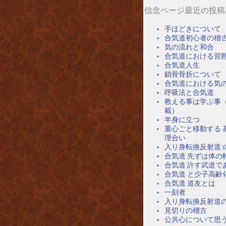
信念ページ最近の投稿
手ほどきについて
合気道初心者の稽
気の流れと和合
合気道における習
合気道人生
鎖骨骨折について
合気道における気
呼吸法と合気道
教える事は学ぶ事
載）
半身に立つ
重心ごと移動する 
理合い
入り身転換反射道 
合気道 先ずは体の
合気道 許す武道で
合気道 と少子高齢
合気道 道友とは
一刻者
入り身転換反射道
見切りの稽古
公共心について思