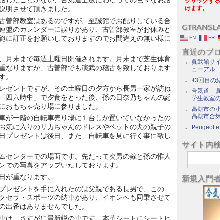
話したことがない、合気道全般にわたっての色々なお話
クリックする
説明させて頂きました。
けます。
古曽部教室はあるのですが、至誠館でお配りしている合
GTRANSL
連盟のカレンダーに誤りがあり、古曽部教室がお休みと
範に訂正をお願いしておりますのでお間違えの無い様に
EN
FR
直近のブ
、月末まで毎週土曜日開催されます。月末まで芝生体育
眞武館サイ
重なりますが、古曽部でも演武の稽古を致しております
ューアル
す。
43回目の
レゼントですが、その土曜日の夕方から長男一家が訪ね
合気道「眞
「四六時中」で夕食をとった後、孫の日奈乃ちゃんの誕
学生教室
におもちゃ売り場に参りました。
高槻市の
高槻市合
車が一階の自転車売り場に１台しか置いていなかったの
お気に入りのリカちゃんのドレスやペットの犬の親子の
Peugeot e
日プレゼントは後日、また、自転車を見に行く事に致し
サイト内
ムセンターでの場面です。先だって次男の嫁と孫の惟人
ンでの写真をアップいたしております。
日が重なります。
新規入門
プレゼントを手に入れたのは父親である長男で、この
クセラ・スポーツの納車があり、イオンへも同乗させて
の出番はありませんでした。
車は、さすがに最新鋭の車です。本革シートにシートヒ