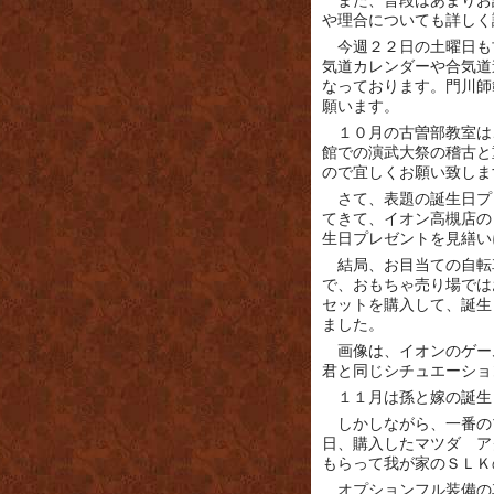
また、普段はあまりお
や理合についても詳しく
今週２２日の土曜日も
気道カレンダーや合気道
なっております。門川師
願います。
１０月の古曽部教室は
館での演武大祭の稽古と
ので宜しくお願い致しま
さて、表題の誕生日プ
てきて、イオン高槻店の
生日プレゼントを見繕い
結局、お目当ての自転
で、おもちゃ売り場では
セットを購入して、誕生
ました。
画像は、イオンのゲー
君と同じシチュエーショ
１１月は孫と嫁の誕生
しかしながら、一番の
日、購入したマツダ ア
もらって我が家のＳＬＫ
オプションフル装備の