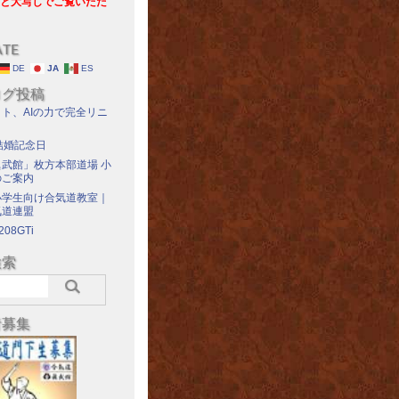
と大写しでご覧いただ
ATE
DE
JA
ES
ログ投稿
ト、AIの力で完全リニ
結婚記念日
武館」枚方本部道場 小
のご案内
小学生向け合気道教室｜
気道連盟
208GTi
検索
者募集