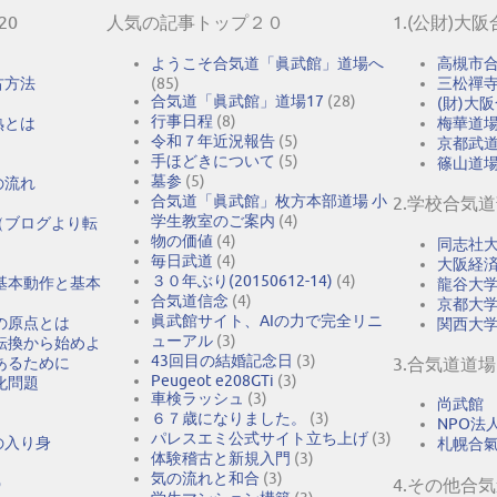
20
人気の記事トップ２０
1.(公財)大
ようこそ合気道「眞武館」道場へ
高槻市
古方法
(85)
三松禪
合気道「眞武館」道場17
(28)
(財)大
行事日程
(8)
熟とは
梅華道
令和７年近況報告
(5)
京都武
手ほどきについて
(5)
篠山道
墓参
(5)
の流れ
合気道「眞武館」枚方本部道場 小
2.学校合気
学生教室のご案内
(4)
（ブログより転
物の価値
(4)
同志社
毎日武道
(4)
大阪経
３０年ぶり(20150612-14)
(4)
基本動作と基本
龍谷大
合気道信念
(4)
京都大
眞武館サイト、AIの力で完全リニ
の原点とは
関西大
ューアル
(3)
転換から始めよ
43回目の結婚記念日
(3)
あるために
3.合気道道場
Peugeot e208GTi
(3)
化問題
車検ラッシュ
(3)
尚武館
６７歳になりました。
(3)
NPO法人A
パレスエミ公式サイト立ち上げ
(3)
の入り身
札幌合
体験稽古と新規入門
(3)
気の流れと和合
(3)
う
4.その他合