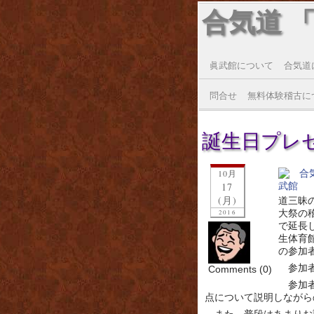
合気道 
眞武館について
合気道
問合せ
無料体験稽古に
誕生日プレゼント
10月
17
(月)
道三昧
大祭の
2016
で延長
生体育
の参加
参加
Comments (0)
参加
点について説明しながら