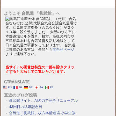
ようこそ 合気道 「眞武館」へ
眞武館は、（公財）合気
会ならびに(公財)大阪合気会公認合気道場で
す。江見博文道場長（合気会６段）が２０
１０年に設立致しました。 大阪の枚方市に
本部道場ビルを置き、枚方、高槻の両市や
三島郡島本町を合気道普及活動地域として
日々合気道の研鑽をしております。 合気道
に興味のある方は、是非とも
問合せページ
よりご連絡下さい。
当サイトの画像は特定の一部を除きクリッ
クすると大写しでご覧いただけます。
GTRANSLATE
EN
FR
DE
JA
ES
直近のブログ投稿
眞武館サイト、AIの力で完全リニューアル
43回目の結婚記念日
合気道「眞武館」枚方本部道場 小学生教