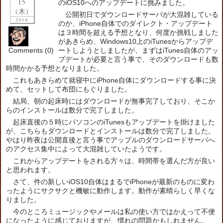
15
のiOS10へのアップデートに挑みました。
(木)
公開初日でダウンロードサーバが大混雑している
2016
のか、iPhone自体でのダイレクト・アップデート
は３時間を超える予想となり、何度か挑戦しました
があきらめ、Windows10上のiTunesからアップデ
Comments (0)
ートしようとしましたが、まずはiTunes自体のアッ
プデートが必要と言う事で、そのダウンロードも数
時間かかる予想となりました。
これもあきらめて就寝中にiPhone自体にダウンロードする事に決
めて、セットして布団にもぐりました。
結局、朝の起床時にはダウンロードが無事完了しており、そこか
らのインストールは数分で完了しました。
起床直後の５時にパソコンのiTunesもアップデートを掛けました
が、こちらもダウンロードとインストールは数分で完了しました。
やはり昨夜は公開直後と言う事でアップルのダウンロードサーバへ
のアクセス集中によって大混雑していたようです。
これからアップデートをされる方々は、時間帯を選んだ方が良い
と思われます。
さて、件の新しいiOS10自体はまるでiPhoneが最新のものに変わ
ったようにサクサクと機敏に動作します。動作が素晴らしく早くな
りました。
今のところミュージックやメールは私の使い方ではかえって不便
になったように感じておりますが、慣れの問題かもしれません。