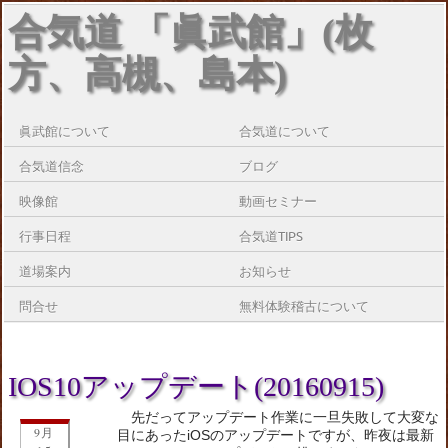
合気道 「眞武館」(枚
方、高槻、島本)
眞武館について
合気道について
合気道信念
ブログ
映像館
動画セミナー
行事日程
合気道TIPS
道場案内
お知らせ
問合せ
無料体験稽古について
IOS10アップデート(20160915)
先だってアップデート作業に一旦失敗して大変な
9月
目にあったiOSのアップデートですが、昨夜は最新