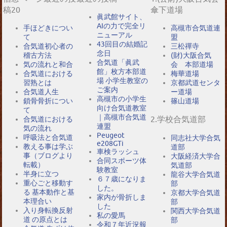
稿20
傘下道場
眞武館サイト、
AIの力で完全リ
手ほどきについ
高槻市合気道連
ニューアル
て
盟
43回目の結婚記
合気道初心者の
三松禪寺
念日
稽古方法
(財)大阪合気
合気道「眞武
気の流れと和合
会 本部道場
館」枚方本部道
合気道における
梅華道場
場 小学生教室の
習熟とは
京都武道センタ
ご案内
合気道人生
ー道場
高槻市の小学生
鎖骨骨折につい
篠山道場
向け合気道教室
て
｜高槻市合気道
2.学校合気道部
合気道における
連盟
気の流れ
Peugeot
呼吸法と合気道
同志社大学合気
e208GTi
教える事は学ぶ
道部
車検ラッシュ
事（ブログより
大阪経済大学合
合同スポーツ体
転載）
気道部
験教室
半身に立つ
龍谷大学合気道
６７歳になりま
重心ごと移動す
部
した。
る 基本動作と基
京都大学合気道
家内が骨折しま
本理合い
部
した
入り身転換反射
関西大学合気道
私の愛馬
道 の原点とは
部
令和７年近況報