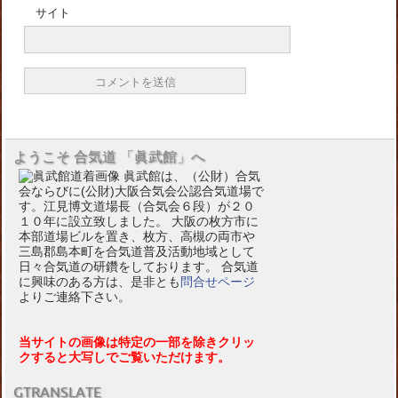
サイト
ようこそ 合気道 「眞武館」へ
眞武館は、（公財）合気
会ならびに(公財)大阪合気会公認合気道場で
す。江見博文道場長（合気会６段）が２０
１０年に設立致しました。 大阪の枚方市に
本部道場ビルを置き、枚方、高槻の両市や
三島郡島本町を合気道普及活動地域として
日々合気道の研鑽をしております。 合気道
に興味のある方は、是非とも
問合せページ
よりご連絡下さい。
当サイトの画像は特定の一部を除きクリッ
クすると大写しでご覧いただけます。
GTRANSLATE