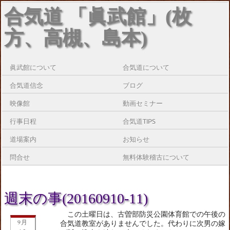
合気道 「眞武館」(枚
方、高槻、島本)
眞武館について
合気道について
合気道信念
ブログ
映像館
動画セミナー
行事日程
合気道TIPS
道場案内
お知らせ
問合せ
無料体験稽古について
週末の事(20160910-11)
この土曜日は、古曽部防災公園体育館での午後の
9月
合気道教室がありませんでした。代わりに次男の嫁