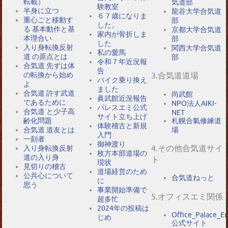
転載）
気道部
験教室
半身に立つ
龍谷大学合気道
６７歳になりま
重心ごと移動す
部
した。
る 基本動作と基
京都大学合気道
家内が骨折しま
本理合い
部
した
入り身転換反射
関西大学合気道
私の愛馬
道 の原点とは
部
令和７年近況報
合気道 先ずは体
告
の転換から始め
3.合気道道場
バイク乗り換え
よ
ました
合気道 許す武道
尚武館
眞武館近況報告
であるために
NPO法人AIKI-
パレスエミ公式
合気道 と少子高
NET
サイト立ち上げ
札幌合氣修練道
齢化問題
体験稽古と新規
場
合気道 道友とは
入門
一刻者
御神渡り
4.その他合気道サイ
入り身転換反射
枚方本部道場の
道の入り身
ト
現状
見切りの稽古
道場経営のため
公共心について
合気道ねっと
に
思う
事業開始準備で
5.オフィスエミ関係
超多忙
2024年の投稿は
Office_Palace_E
じめ
公式サイト