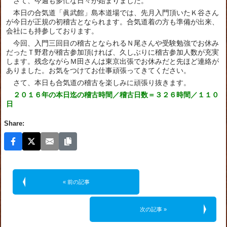
さて、今週も多忙な日々が始まりました。
本日の合気道「眞武館」島本道場では、先月入門頂いたＫ谷さん
が今日が正規の初稽古となられます。合気道着の方も準備が出来、
会社にも持参しております。
今回、入門三回目の稽古となられるＮ尾さんや受験勉強でお休み
だったＴ野君が稽古参加頂ければ、久しぶりに稽古参加人数が充実
します。残念ながらＭ田さんは東京出張でお休みだと先ほど連絡が
ありました。お気をつけてお仕事頑張ってきてください。
さて、本日も合気道の稽古を楽しみに頑張り抜きます。
２０１６年の本日迄の稽古時間／稽古日数＝３２６時間／１１０
日
Share:
« 前の記事
次の記事 »