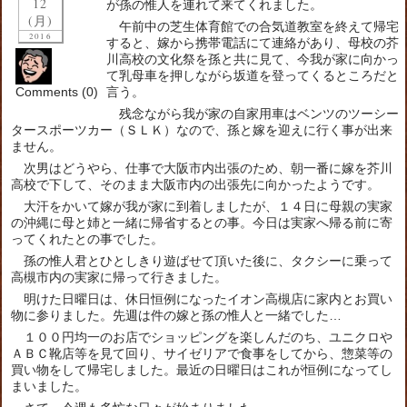
12
が孫の惟人を連れて来てくれました。
(月)
午前中の芝生体育館での合気道教室を終えて帰宅
2016
すると、嫁から携帯電話にて連絡があり、母校の芥
川高校の文化祭を孫と共に見て、今我が家に向かっ
て乳母車を押しながら坂道を登ってくるところだと
Comments (0)
言う。
残念ながら我が家の自家用車はベンツのツーシー
タースポーツカー（ＳＬＫ）なので、孫と嫁を迎えに行く事が出来
ません。
次男はどうやら、仕事で大阪市内出張のため、朝一番に嫁を芥川
高校で下して、そのまま大阪市内の出張先に向かったようです。
大汗をかいて嫁が我が家に到着しましたが、１４日に母親の実家
の沖縄に母と姉と一緒に帰省するとの事。今日は実家へ帰る前に寄
ってくれたとの事でした。
孫の惟人君とひとしきり遊ばせて頂いた後に、タクシーに乗って
高槻市内の実家に帰って行きました。
明けた日曜日は、休日恒例になったイオン高槻店に家内とお買い
物に参りました。先週は件の嫁と孫の惟人と一緒でした…
１００円均一のお店でショッピングを楽しんだのち、ユニクロや
ＡＢＣ靴店等を見て回り、サイゼリアで食事をしてから、惣菜等の
買い物をして帰宅しました。最近の日曜日はこれが恒例になってし
まいました。