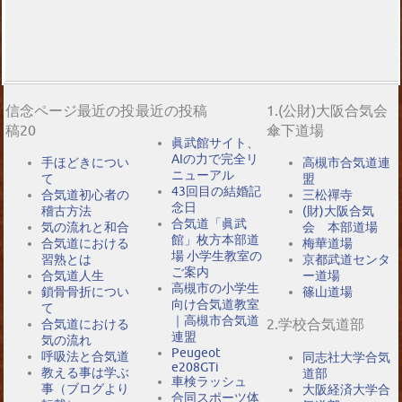
信念ページ最近の投
最近の投稿
1.(公財)大阪合気会
稿20
傘下道場
眞武館サイト、
AIの力で完全リ
手ほどきについ
高槻市合気道連
ニューアル
て
盟
43回目の結婚記
合気道初心者の
三松禪寺
念日
稽古方法
(財)大阪合気
合気道「眞武
気の流れと和合
会 本部道場
館」枚方本部道
合気道における
梅華道場
場 小学生教室の
習熟とは
京都武道センタ
ご案内
合気道人生
ー道場
高槻市の小学生
鎖骨骨折につい
篠山道場
向け合気道教室
て
｜高槻市合気道
2.学校合気道部
合気道における
連盟
気の流れ
Peugeot
呼吸法と合気道
同志社大学合気
e208GTi
教える事は学ぶ
道部
車検ラッシュ
事（ブログより
大阪経済大学合
合同スポーツ体