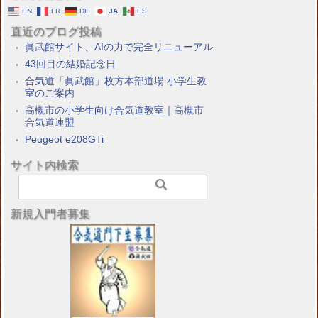
EN
FR
DE
JA
ES
直近のブログ投稿
眞武館サイト、AIの力で完全リニューアル
43回目の結婚記念日
合気道「眞武館」枚方本部道場 小学生教
室のご案内
高槻市の小学生向け合気道教室｜高槻市
合気道連盟
Peugeot e208GTi
サイト内検索
新規入門者募集