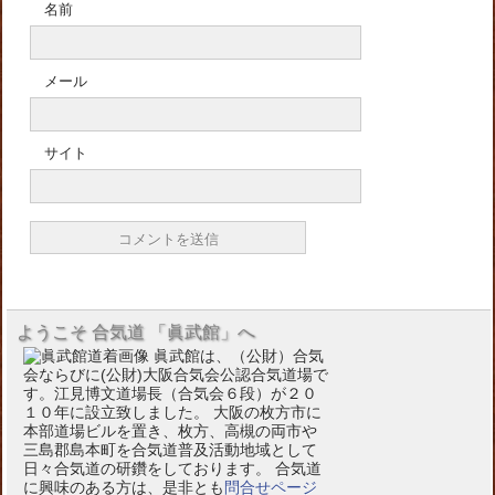
名前
メール
サイト
ようこそ 合気道 「眞武館」へ
眞武館は、（公財）合気
会ならびに(公財)大阪合気会公認合気道場で
す。江見博文道場長（合気会６段）が２０
１０年に設立致しました。 大阪の枚方市に
本部道場ビルを置き、枚方、高槻の両市や
三島郡島本町を合気道普及活動地域として
日々合気道の研鑽をしております。 合気道
に興味のある方は、是非とも
問合せページ