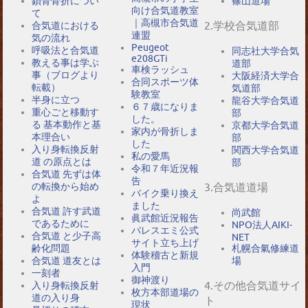
鎖骨骨折につい
篠山道場
向け合気道教室
て
｜高槻市合気道
2.学校合気道部
合気道における
連盟
気の流れ
Peugeot
呼吸法と合気道
同志社大学合気
e208GTi
教える事は学ぶ
道部
車検ラッシュ
事（ブログより
大阪経済大学合
合同スポーツ体
転載）
気道部
験教室
半身に立つ
龍谷大学合気道
６７歳になりま
重心ごと移動す
部
した。
る 基本動作と基
京都大学合気道
家内が骨折しま
本理合い
部
した
入り身転換反射
関西大学合気道
私の愛馬
道 の原点とは
部
令和７年近況報
合気道 先ずは体
告
の転換から始め
3.合気道道場
バイク乗り換え
よ
ました
合気道 許す武道
尚武館
眞武館近況報告
であるために
NPO法人AIKI-
パレスエミ公式
合気道 と少子高
NET
サイト立ち上げ
札幌合氣修練道
齢化問題
体験稽古と新規
場
合気道 道友とは
入門
一刻者
御神渡り
4.その他合気道サイ
入り身転換反射
枚方本部道場の
道の入り身
ト
現状