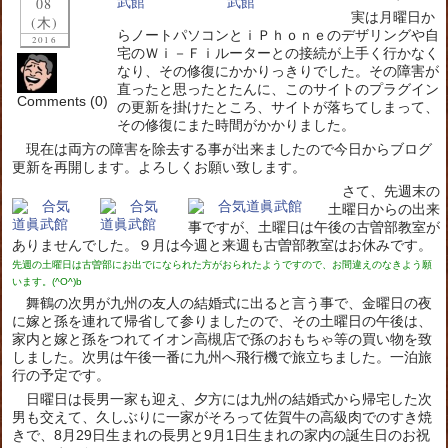
08
実は月曜日か
(木)
らノートパソコンとｉＰｈｏｎｅのデザリングや自
2016
宅のＷｉ－Ｆｉルーターとの接続が上手く行かなく
なり、その修復にかかりっきりでした。その障害が
直ったと思ったとたんに、このサイトのプラグイン
Comments (0)
の更新を掛けたところ、サイトが落ちてしまって、
その修復にまた時間がかかりました。
現在は両方の障害を除去する事が出来ましたので今日からブログ
更新を再開します。よろしくお願い致します。
さて、先週末の
土曜日からの出来
事ですが、土曜日は午後の古曽部教室が
ありませんでした。９月は今週と来週も古曽部教室はお休みです。
先週の土曜日は古曽部にお出でになられた方がおられたようですので、お間違えのなきよう願
います。(^O^)b
舞鶴の次男が九州の友人の結婚式に出ると言う事で、金曜日の夜
に嫁と孫を連れて帰省して参りましたので、その土曜日の午後は、
家内と嫁と孫をつれてイオン高槻店で孫のおもちゃ等の買い物を致
しました。次男は午後一番に九州へ飛行機で旅立ちました。一泊旅
行の予定です。
日曜日は長男一家も迎え、夕方には九州の結婚式から帰宅した次
男も交えて、久しぶりに一家がそろって佐賀牛の高級肉でのすき焼
きで、8月29日生まれの長男と9月1日生まれの家内の誕生日のお祝