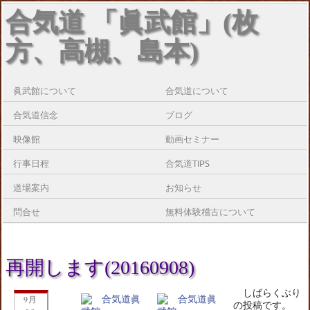
合気道 「眞武館」(枚
方、高槻、島本)
眞武館について
合気道について
合気道信念
ブログ
映像館
動画セミナー
行事日程
合気道TIPS
道場案内
お知らせ
問合せ
無料体験稽古について
再開します(20160908)
しばらくぶり
9月
の投稿です。