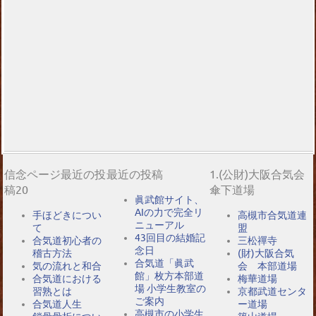
信念ページ最近の投
最近の投稿
1.(公財)大阪合気会
稿20
傘下道場
眞武館サイト、
AIの力で完全リ
手ほどきについ
高槻市合気道連
ニューアル
て
盟
43回目の結婚記
合気道初心者の
三松禪寺
念日
稽古方法
(財)大阪合気
合気道「眞武
気の流れと和合
会 本部道場
館」枚方本部道
合気道における
梅華道場
場 小学生教室の
習熟とは
京都武道センタ
ご案内
合気道人生
ー道場
高槻市の小学生