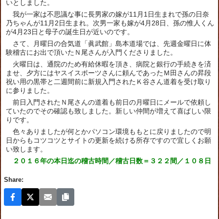
いとしました。
我が一家は不思議な事に長男家の嫁が11月1日生まれで孫の日奈
乃ちゃんが11月2日生まれ。次男一家も嫁が4月28日、孫の惟人くん
が4月23日と母子の誕生日が近いのです。
さて、月曜日の合気道「眞武館」島本道場では、先週金曜日に体
験稽古にお出で頂いたＮ尾さんが入門くださりました。
火曜日は、通院のため有給休暇を頂き、病院と銀行の手続きを済
ませ、夕方にはヤスイスポーツさんに頼んであったＭ田さんの昇段
祝い用の黒帯と二週間前に新規入門されたＫ谷さん道着を受け取り
に参りました。
前日入門されたＮ尾さんの道着も前日の月曜日にメールで依頼し
ていたのでその確認も致しました。新しい仲間が増えて喜ばしい限
りです。
色々ありましたが何とかパソコン環境ももとに戻りましたので明
日からもコツコツとサイトの更新を続ける所存ですので宜しくお願
い致します。
２０１６年の本日迄の稽古時間／稽古日数＝３２２間／１０８日
Share: