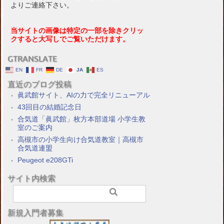
よりご連絡下さい。
当サイトの画像は特定の一部を除きクリッ
クすると大写しでご覧いただけます。
GTRANSLATE
EN
FR
DE
JA
ES
直近のブログ投稿
眞武館サイト、AIの力で完全リニューアル
43回目の結婚記念日
合気道「眞武館」枚方本部道場 小学生教
室のご案内
高槻市の小学生向け合気道教室｜高槻市
合気道連盟
Peugeot e208GTi
サイト内検索
新規入門者募集