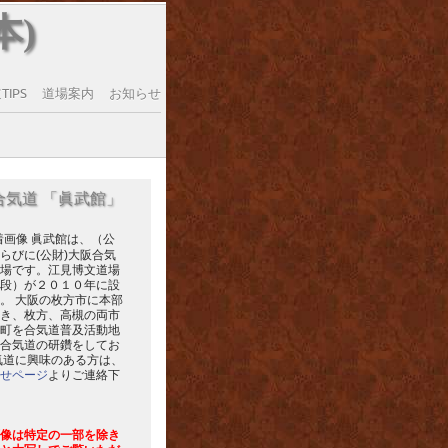
本)
IPS
道場案内
お知らせ
合気道 「眞武館」
眞武館は、（公
らびに(公財)大阪合気
場です。江見博文道場
段）が２０１０年に設
。 大阪の枚方市に本部
き、枚方、高槻の両市
町を合気道普及活動地
合気道の研鑽をしてお
気道に興味のある方は、
せページ
よりご連絡下
像は特定の一部を除き