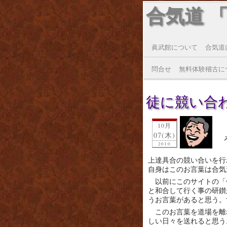
合気道 
眞武館について
合気道
問合せ
無料体験稽古に
徒に競い合
10月
07(木)
2010
上達具合の競い合いを行
自身はこのお言葉は合気
以前にこのサイトの「
と和合して行く事の研鑚
うお言葉があると思う。
このお言葉を道場を離
しい日々を送れると思う