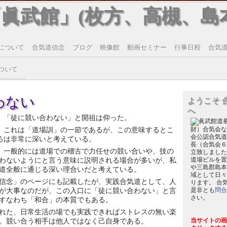
「眞武館」(枚方、高槻、島
について
合気道信念
ブログ
映像館
動画セミナー
行事日程
合気道T
ついて
わない
ようこそ 
へ
「徒に競い合わない」と開祖は仰った。
これは「道場訓」の一節であるが、この意味するとこ
財）合気会な
会公認合気道
ろは非常に深いと考えている。
長（合気会６
一般的には道場での稽古で力任せの競い合いや、技の
立致しました
わないようにと言う意味に説明される場合が多いが、私
道場ビルを置
や三島郡島本
道全般に通じる深い理合いだと考えている。
域として日々
信念」のページにも記載したが、実践合気道として、人
ります。 合
が大事なのだが、この入口に「徒に競い合わない」と言
是非とも
問合
さい。
すなわち「和合」の本質でもある。
れた、日常生活の場でも実践できればストレスの無い楽
。競い合う相手は他人ではなく己自身である。
当サイトの画