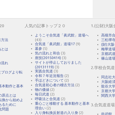
20
人気の記事トップ２０
1.(公財)大
ようこそ合気道「眞武館」道場へ
高槻市
古方法
(43)
三松禪
合気道「眞武館」道場17
(9)
(財)大
墓参
(5)
熟とは
梅華道
気の流れと和合
(3)
京都武
座技(20150414)
(3)
篠山道
サイトが停止しておりました
の流れ
(20131119)
(3)
2.学校合気
実践合気道
(3)
（ブログより転
令和７年近況報告
(2)
同志社
手ほどきについて
(2)
大阪経
合気道初心者の稽古方法
(2)
基本動作と基本
龍谷大
物の価値
(2)
京都大
毎日武道
(2)
の原点とは
関西大
呼吸法と合気道
(2)
転換から始めよ
重心ごと移動する 基本動作と基本
あるために
3.合気道道場
理合い
(2)
化問題
入り身転換反射道の入り身
(2)
尚武館