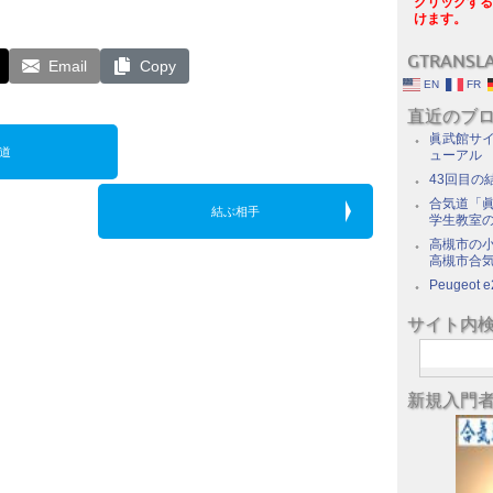
クリックする
けます。
GTRANSL
Email
Copy
EN
FR
直近のブ
眞武館サイ
道
ューアル
43回目の
合気道「眞
結ぶ相手
学生教室
高槻市の
高槻市合
Peugeot e
サイト内
新規入門