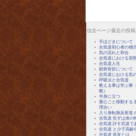
信念ページ最近の投稿
手ほどきについて
合気道初心者の稽
気の流れと和合
合気道における習
合気道人生
鎖骨骨折について
合気道における気
呼吸法と合気道
教える事は学ぶ事
載）
半身に立つ
重心ごと移動する 
理合い
入り身転換反射道 
合気道 先ずは体の
合気道 許す武道で
合気道 と少子高齢
合気道 道友とは