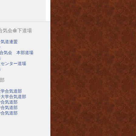
阪合気会傘下道場
合気道連盟
寺
阪合気会 本部道場
場
道センター道場
場
道部
大学合気道部
済大学合気道部
学合気道部
学合気道部
学合気道部