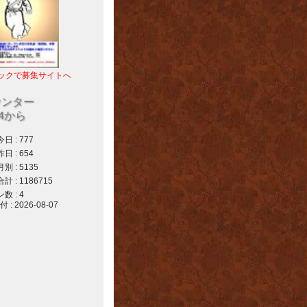
ックで募集サイトへ
ウンター
04から
 : 777
 : 654
 : 5135
 : 1186715
 : 4
 2026-08-07