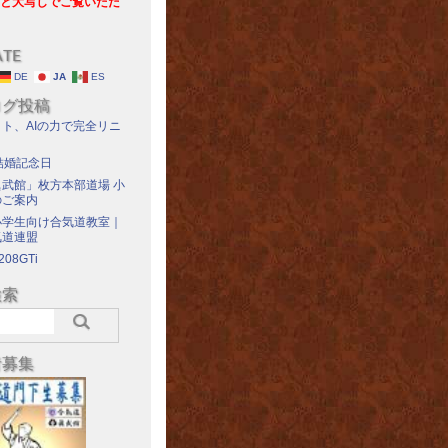
と大写しでご覧いただ
ATE
DE
JA
ES
ログ投稿
ト、AIの力で完全リニ
結婚記念日
武館」枚方本部道場 小
のご案内
小学生向け合気道教室｜
気道連盟
208GTi
検索
者募集