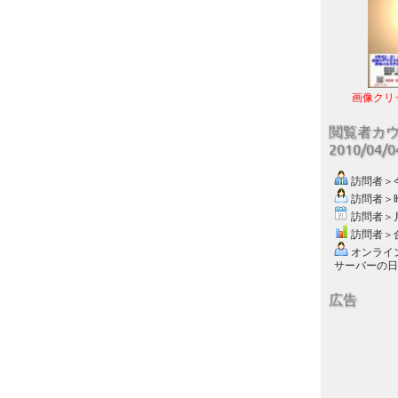
画像クリ
閲覧者カ
2010/04/
訪問者＞今日
訪問者＞昨日
訪問者＞月別
訪問者＞合計
オンライン数
サーバーの日付 :
広告