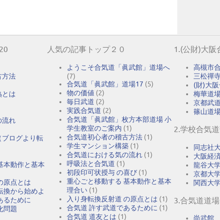
20
人気の記事トップ２０
1.(公財)大
ようこそ合気道「眞武館」道場へ
高槻市
古方法
(7)
三松禪
合気道「眞武館」道場17
(5)
(財)大
物の価値
(2)
熟とは
梅華道
毎日武道
(2)
京都武
実践合気道
(2)
篠山道
合気道「眞武館」枚方本部道場 小
の流れ
学生教室のご案内
(1)
2.学校合気
合気道初心者の稽古方法
(1)
（ブログより転
学生マンション構築
(1)
同志社
合気道における気の流れ
(1)
大阪経
呼吸法と合気道
(1)
基本動作と基本
龍谷大
初段印可状授与 の喜び
(1)
京都大
重心ごと移動する 基本動作と基本
の原点とは
関西大
理合い
(1)
転換から始めよ
入り身転換反射道 の原点とは
(1)
あるために
3.合気道道場
合気道 許す武道であるために
(1)
化問題
合気道 道友とは
(1)
尚武館