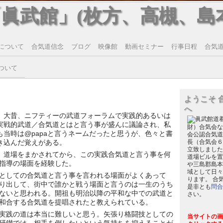
「眞武館」(枚方、高槻、島
について
合気道信念
ブログ
映像館
動画セミナー
行事日程
合気道T
ついて
ようこそ 
へ
大昔、ニフティーの武道フォーラムで実践的あるいは
実戦的武道／合気道とはと言う事が盛んに議論され、私
財）合気会な
も当時は@papaと言うネームだったと思うが、色々と書
会公認合気道
き込んだ覚えがある。
長（合気会６
立致しました
道場をまかされてから、この実践合気道と言う事を何
道場ビルを置
指導の場面を経験した。
や三島郡島本
域として日々
としての合気道と言う事を言われる場面がよくあって
ります。 合
り出して、街中で誰かと戦う場面と言うのは一生のうち
是非とも
問合
ないと思われる。開祖も明治以降の平和な中での武道と
さい。
和合する合気道を提唱されたと教えられている。
実践の道は本当に難しいと思う。矢張り格闘技としての
当サイトの画