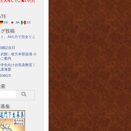
と大写しでご覧いただ
ATE
DE
JA
ES
ログ投稿
ト、AIの力で完全リニ
結婚記念日
武館」枚方本部道場 小
のご案内
小学生向け合気道教室｜
気道連盟
208GTi
検索
者募集