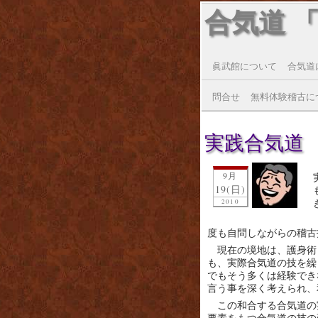
合気道 
眞武館について
合気道
問合せ
無料体験稽古に
実践合気道
9月
19(日)
2010
度も自問しながらの稽古
現在の境地は、護身術
も、実際合気道の技を繰
でもそう多くは経験でき
言う事を深く考えられ、
この和合する合気道の