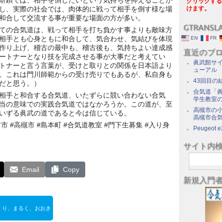
研鑚では、相手を倒したいという気持ちを抑えることが
クリックする
し、実際の社会では、肉体的に戦って相手を倒す様な場
けます。
和合して交流する事が重要な場面の方が多い。
GTRANSL
ての合気道は、戦って相手を打ち負かす事よりも敵味方
相手とも心身ともに和合して、気合わせ、気結びを体現
EN
FR
作り上げ、稽古の最中も、稽古後も、気持ちよい達成感
直近のブ
ートナーとなり技を完成させる事が大事だと考えてい
眞武館サイ
トナーと言う言葉が、受けと取りとの関係を日本語より
ューアル
。これは門川師範からの受け売りでもあるが、私自身も
43回目の
だと思う。）
合気道「眞
相手と和合する合気道、いたずらに競い合わない合気
学生教室
当の意味での実践合気道ではなかろうか。この道が、至
高槻市の
いずる眞武の道であると今は信じている。
高槻市合
方市 #高槻市 #島本町 #合気道教室 #門下生募集 #入り身
Peugeot e
サイト内
Email
Copy
新規入門
くり、まるく、おおき