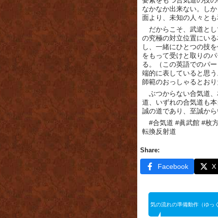
要素をもつ合気道の技の
なかなか出来ない。しか
面より、未知の人々とも
だからこそ、武道とし
の究極の対立位置にいる
し、一緒にひとつの技を
をもって受けと取りのパ
る。（この英語でのパー
端的に表していると思う
師範のおっしゃるとおり
ぶつからない合気道、
道、いずれの合気道も本
誠の道であり、至誠から
#合気道 #眞武館 #枚
転換反射道
Share:
Facebook
X
気の流れの準備動作（ゆっ