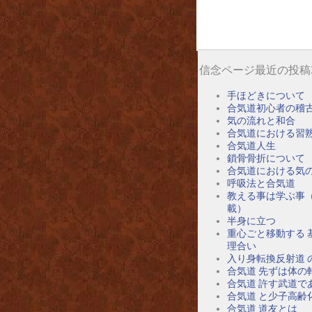
信念ページ最近の投稿
手ほどきについて
合気道初心者の稽
気の流れと和合
合気道における習
合気道人生
鎖骨骨折について
合気道における気
呼吸法と合気道
教える事は学ぶ事
載）
半身に立つ
重心ごと移動する 
理合い
入り身転換反射道 
合気道 先ずは体の
合気道 許す武道で
合気道 と少子高齢
合気道 道友とは