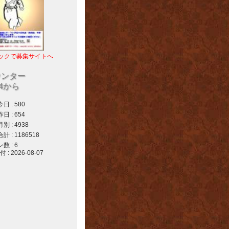
ックで募集サイトへ
ウンター
04から
 : 580
 : 654
 : 4938
 : 1186518
 : 6
 2026-08-07