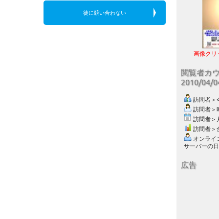
徒に競い合わない
画像クリ
閲覧者カ
2010/04/
訪問者＞今日
訪問者＞昨日
訪問者＞月別
訪問者＞合計
オンライン数
サーバーの日付 :
広告