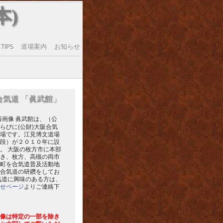
本)
IPS
道場案内
お知らせ
合気道 「眞武館」
眞武館は、（公
らびに(公財)大阪合気
場です。江見博文道場
段）が２０１０年に設
。 大阪の枚方市に本部
き、枚方、高槻の両市
町を合気道普及活動地
合気道の研鑽をしてお
気道に興味のある方は、
せページ
よりご連絡下
像は特定の一部を除き