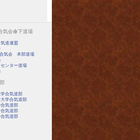
阪合気会傘下道場
合気道連盟
寺
阪合気会 本部道場
場
道センター道場
場
道部
大学合気道部
済大学合気道部
学合気道部
学合気道部
学合気道部