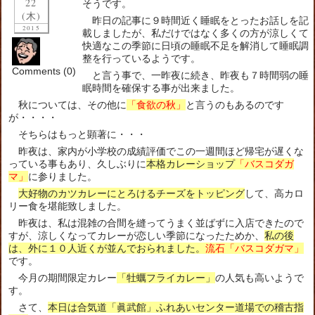
22
そうです。
(木)
昨日の記事に９時間近く睡眠をとったお話しを記
2015
載しましたが、私だけではなく多くの方が涼しくて
快適なこの季節に日頃の睡眠不足を解消して睡眠調
整を行っているようです。
Comments (0)
と言う事で、一昨夜に続き、昨夜も７時間弱の睡
眠時間を確保する事が出来ました。
秋については、その他に
「食欲の秋」
と言うのもあるのです
が・・・・
そちらはもっと顕著に・・・
昨夜は、家内が小学校の成績評価でこの一週間ほど帰宅が遅くな
っている事もあり、久しぶりに
本格カレーショップ
「バスコダガ
マ」
に参りました。
大好物のカツカレーにとろけるチーズをトッピング
して、高カロ
リー食を堪能致しました。
昨夜は、私は混雑の合間を縫ってうまく並ばずに入店できたので
すが、涼しくなってカレーが恋しい季節になったためか、
私の後
は、外に１０人近くが並んでおられました。
流石「バスコダガマ」
です。
今月の期間限定カレー
「牡蠣フライカレー」
の人気も高いようで
す。
さて、
本日は合気道「眞武館」ふれあいセンター道場での稽古指