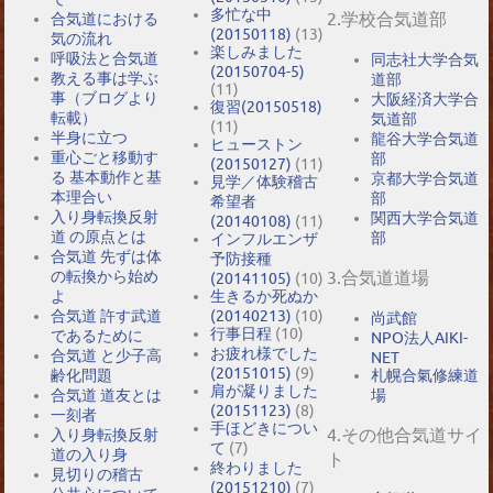
多忙な中
2.学校合気道部
合気道における
(20150118)
(13)
気の流れ
楽しみました
呼吸法と合気道
同志社大学合気
(20150704-5)
教える事は学ぶ
道部
(11)
事（ブログより
大阪経済大学合
復習(20150518)
転載）
気道部
(11)
半身に立つ
龍谷大学合気道
ヒューストン
重心ごと移動す
部
(20150127)
(11)
る 基本動作と基
京都大学合気道
見学／体験稽古
本理合い
部
希望者
入り身転換反射
関西大学合気道
(20140108)
(11)
道 の原点とは
部
インフルエンザ
合気道 先ずは体
予防接種
の転換から始め
3.合気道道場
(20141105)
(10)
よ
生きるか死ぬか
合気道 許す武道
(20140213)
(10)
尚武館
行事日程
(10)
であるために
NPO法人AIKI-
お疲れ様でした
合気道 と少子高
NET
(20151015)
(9)
札幌合氣修練道
齢化問題
肩が凝りました
場
合気道 道友とは
(20151123)
(8)
一刻者
手ほどきについ
4.その他合気道サイ
入り身転換反射
て
(7)
道の入り身
ト
終わりました
見切りの稽古
(20151210)
(7)