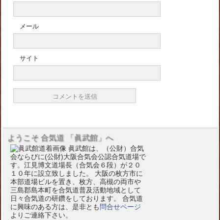
メール
サイト
ようこそ 合気道 「眞武館」へ
眞武館は、（公財）合気
会ならびに(公財)大阪合気会公認合気道場で
す。江見博文道場長（合気会６段）が２０
１０年に設立致しました。 大阪の枚方市に
本部道場ビルを置き、枚方、高槻の両市や
三島郡島本町を合気道普及活動地域として
日々合気道の研鑽をしております。 合気道
に興味のある方は、是非とも
問合せページ
よりご連絡下さい。