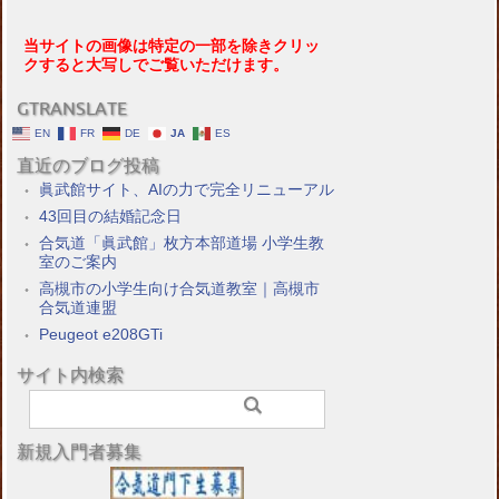
当サイトの画像は特定の一部を除きクリッ
クすると大写しでご覧いただけます。
GTRANSLATE
EN
FR
DE
JA
ES
直近のブログ投稿
眞武館サイト、AIの力で完全リニューアル
43回目の結婚記念日
合気道「眞武館」枚方本部道場 小学生教
室のご案内
高槻市の小学生向け合気道教室｜高槻市
合気道連盟
Peugeot e208GTi
サイト内検索
新規入門者募集