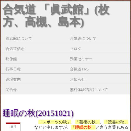
合気道 「眞武館」(枚
方、高槻、島本)
眞武館について
合気道について
合気道信念
ブログ
映像館
動画セミナー
行事日程
合気道TIPS
道場案内
お知らせ
問合せ
無料体験稽古について
睡眠の秋(20151021)
「スポーツの秋」
、
「芸術の秋」
、
「読書の秋」
10月
などと申しますが、
「睡眠の秋」
と言う言葉もある