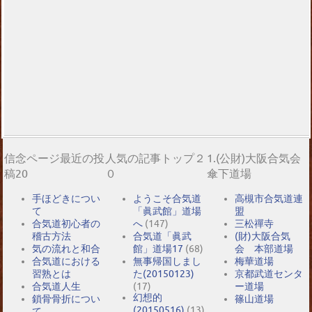
信念ページ最近の投
人気の記事トップ２
1.(公財)大阪合気会
稿20
０
傘下道場
手ほどきについ
ようこそ合気道
高槻市合気道連
て
「眞武館」道場
盟
合気道初心者の
へ
(147)
三松禪寺
稽古方法
合気道「眞武
(財)大阪合気
気の流れと和合
館」道場17
(68)
会 本部道場
合気道における
無事帰国しまし
梅華道場
習熟とは
た(20150123)
京都武道センタ
合気道人生
(17)
ー道場
幻想的
鎖骨骨折につい
篠山道場
(20150516)
(13)
て