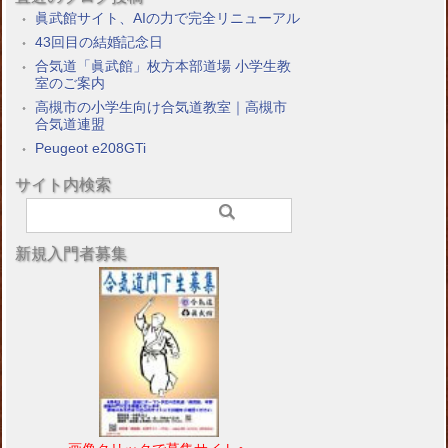
眞武館サイト、AIの力で完全リニューアル
43回目の結婚記念日
合気道「眞武館」枚方本部道場 小学生教
室のご案内
高槻市の小学生向け合気道教室｜高槻市
合気道連盟
Peugeot e208GTi
サイト内検索
新規入門者募集