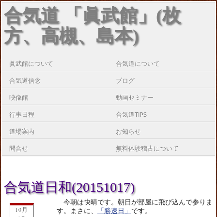
合気道 「眞武館」(枚
方、高槻、島本)
眞武館について
合気道について
合気道信念
ブログ
映像館
動画セミナー
行事日程
合気道TIPS
道場案内
お知らせ
問合せ
無料体験稽古について
合気道日和(20151017)
今朝は快晴です。朝日が部屋に飛び込んで参りま
10月
す。まさに、
「勝速日」
です。