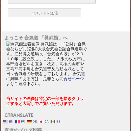
ようこそ 合気道 「眞武館」へ
眞武館は、（公財）合気
会ならびに(公財)大阪合気会公認合気道場で
す。江見博文道場長（合気会６段）が２０
１０年に設立致しました。 大阪の枚方市に
本部道場ビルを置き、枚方、高槻の両市や
三島郡島本町を合気道普及活動地域として
日々合気道の研鑽をしております。 合気道
に興味のある方は、是非とも
問合せページ
よりご連絡下さい。
当サイトの画像は特定の一部を除きクリッ
クすると大写しでご覧いただけます。
GTRANSLATE
EN
FR
DE
JA
ES
直近のブログ投稿