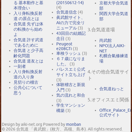
る 基本動作と基
(20150612-14)
京都大学合気道
(4)
本理合い
部
合気道信念
(4)
入り身転換反射
関西大学合気道
眞武館サイト、
道 の原点とは
部
AIの力で完全リ
合気道 先ずは体
ニューアル
(3)
の転換から始め
3.合気道道場
43回目の結婚記
よ
念日
(3)
合気道 許す武道
尚武館
Peugeot
であるために
NPO法人AIKI-
e208GTi
(3)
合気道 と少子高
NET
車検ラッシュ
(3)
札幌合氣修練道
齢化問題
６７歳になりま
場
合気道 道友とは
した。
(3)
一刻者
パレスエミ公式
4.その他合気道サイ
入り身転換反射
サイト立ち上げ
道の入り身
ト
(3)
見切りの稽古
体験稽古と新規
公共心について
合気道ねっと
入門
(3)
思う
気の流れと和合
5.オフィスエミ関係
(3)
学生マンション
Office_Palace_E
構築
(3)
公式サイト
Design by aiki-net.org Powered by
monban
© 2026 合気道 「眞武館」(枚方、高槻、島本). All rights reserved.