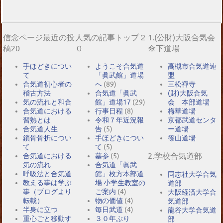
信念ページ最近の投
人気の記事トップ２
1.(公財)大阪合気会
稿20
０
傘下道場
手ほどきについ
ようこそ合気道
高槻市合気道連
て
「眞武館」道場
盟
合気道初心者の
へ
(89)
三松禪寺
稽古方法
合気道「眞武
(財)大阪合気
気の流れと和合
館」道場17
(29)
会 本部道場
合気道における
行事日程
(8)
梅華道場
習熟とは
令和７年近況報
京都武道センタ
合気道人生
告
(5)
ー道場
鎖骨骨折につい
手ほどきについ
篠山道場
て
て
(5)
2.学校合気道部
合気道における
墓参
(5)
気の流れ
合気道「眞武
呼吸法と合気道
館」枚方本部道
同志社大学合気
教える事は学ぶ
場 小学生教室の
道部
事（ブログより
ご案内
(4)
大阪経済大学合
転載）
物の価値
(4)
気道部
半身に立つ
毎日武道
(4)
龍谷大学合気道
重心ごと移動す
３０年ぶり
部