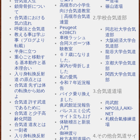
合気道人生
ー道場
高槻市の小学生
鎖骨骨折につい
篠山道場
向け合気道教室
て
｜高槻市合気道
2.学校合気道部
合気道における
連盟
気の流れ
Peugeot
呼吸法と合気道
同志社大学合気
e208GTi
教える事は学ぶ
道部
車検ラッシュ
事（ブログより
大阪経済大学合
合同スポーツ体
転載）
気道部
験教室
半身に立つ
龍谷大学合気道
６７歳になりま
重心ごと移動す
部
した。
る 基本動作と基
京都大学合気道
家内が骨折しま
本理合い
部
した
入り身転換反射
関西大学合気道
私の愛馬
道 の原点とは
部
令和７年近況報
合気道 先ずは体
告
の転換から始め
3.合気道道場
バイク乗り換え
よ
ました
合気道 許す武道
尚武館
眞武館近況報告
であるために
NPO法人AIKI-
パレスエミ公式
合気道 と少子高
NET
サイト立ち上げ
札幌合氣修練道
齢化問題
体験稽古と新規
場
合気道 道友とは
入門
一刻者
御神渡り
4.その他合気道サイ
入り身転換反射
枚方本部道場の