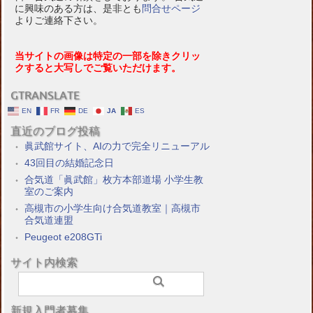
に興味のある方は、是非とも
問合せページ
よりご連絡下さい。
当サイトの画像は特定の一部を除きクリッ
クすると大写しでご覧いただけます。
GTRANSLATE
EN
FR
DE
JA
ES
直近のブログ投稿
眞武館サイト、AIの力で完全リニューアル
43回目の結婚記念日
合気道「眞武館」枚方本部道場 小学生教
室のご案内
高槻市の小学生向け合気道教室｜高槻市
合気道連盟
Peugeot e208GTi
サイト内検索
新規入門者募集