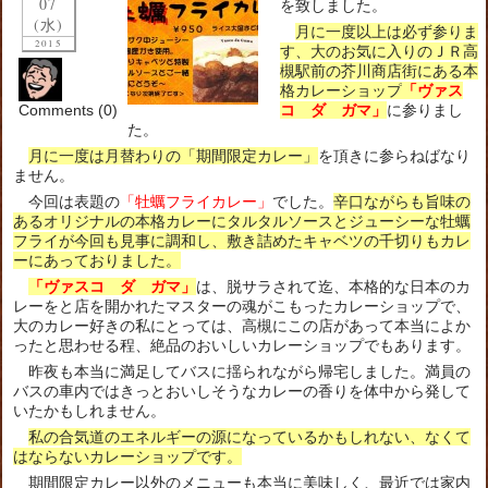
07
を致しました。
(水)
月に一度以上は必ず参りま
2015
す、大のお気に入りのＪＲ高
槻駅前の芥川商店街にある本
格カレーショップ
「ヴァス
Comments (0)
コ ダ ガマ」
に参りまし
た。
月に一度は月替わりの「期間限定カレー」
を頂きに参らねばなり
ません。
今回は表題の
「牡蠣フライカレー」
でした。
辛口ながらも旨味の
あるオリジナルの本格カレーにタルタルソースとジューシーな牡蠣
フライが今回も見事に調和し、敷き詰めたキャベツの千切りもカレ
ーにあっておりました。
「ヴァスコ ダ ガマ」
は、脱サラされて迄、本格的な日本のカ
レーをと店を開かれたマスターの魂がこもったカレーショップで、
大のカレー好きの私にとっては、高槻にこの店があって本当によか
ったと思わせる程、絶品のおいしいカレーショップでもあります。
昨夜も本当に満足してバスに揺られながら帰宅しました。満員の
バスの車内ではきっとおいしそうなカレーの香りを体中から発して
いたかもしれません。
私の合気道のエネルギーの源になっているかもしれない、なくて
はならないカレーショップです。
期間限定カレー以外のメニューも本当に美味しく、最近では家内