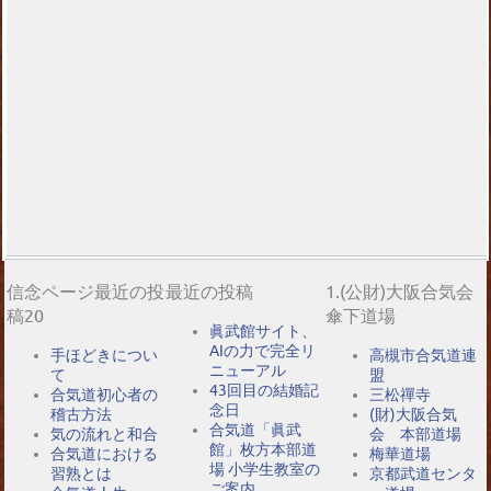
信念ページ最近の投
最近の投稿
1.(公財)大阪合気会
稿20
傘下道場
眞武館サイト、
AIの力で完全リ
手ほどきについ
高槻市合気道連
ニューアル
て
盟
43回目の結婚記
合気道初心者の
三松禪寺
念日
稽古方法
(財)大阪合気
合気道「眞武
気の流れと和合
会 本部道場
館」枚方本部道
合気道における
梅華道場
場 小学生教室の
習熟とは
京都武道センタ
ご案内