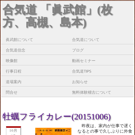
合気道 「眞武館」(枚
方、高槻、島本)
眞武館について
合気道について
合気道信念
ブログ
映像館
動画セミナー
行事日程
合気道TIPS
道場案内
お知らせ
問合せ
無料体験稽古について
牡蠣フライカレー(20151006)
昨夜は、家内が仕事で遅く
10月
なるとの事で久しぶりに外食