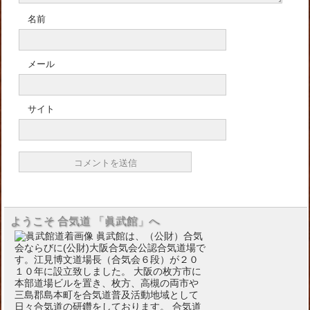
名前
メール
サイト
ようこそ 合気道 「眞武館」へ
眞武館は、（公財）合気
会ならびに(公財)大阪合気会公認合気道場で
す。江見博文道場長（合気会６段）が２０
１０年に設立致しました。 大阪の枚方市に
本部道場ビルを置き、枚方、高槻の両市や
三島郡島本町を合気道普及活動地域として
日々合気道の研鑽をしております。 合気道