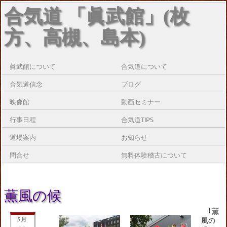
合気道 「眞武館」(枚
方、高槻、島本)
眞武館について
合気道について
合気道信念
ブログ
映像館
動画セミナー
行事日程
合気道TIPS
道場案内
お知らせ
問合せ
無料体験稽古について
薫風の候
｢薫
5月
風の