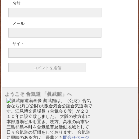
名前
メール
サイト
ようこそ 合気道 「眞武館」へ
眞武館は、（公財）合気
会ならびに(公財)大阪合気会公認合気道場で
す。江見博文道場長（合気会６段）が２０
１０年に設立致しました。 大阪の枚方市に
本部道場ビルを置き、枚方、高槻の両市や
三島郡島本町を合気道普及活動地域として
日々合気道の研鑽をしております。 合気道
に興味のある方は、是非とも
問合せページ