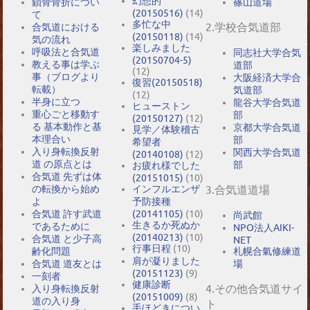
幻想的
鎖骨骨折につい
篠山道場
(20150516)
(14)
て
多忙な中
2.学校合気道部
合気道における
(20150118)
(14)
気の流れ
楽しみました
呼吸法と合気道
同志社大学合気
(20150704-5)
教える事は学ぶ
道部
(12)
事（ブログより
大阪経済大学合
復習(20150518)
転載）
気道部
(12)
半身に立つ
龍谷大学合気道
ヒューストン
重心ごと移動す
部
(20150127)
(12)
る 基本動作と基
京都大学合気道
見学／体験稽古
本理合い
部
希望者
入り身転換反射
関西大学合気道
(20140108)
(12)
道 の原点とは
部
お疲れ様でした
合気道 先ずは体
(20151015)
(10)
の転換から始め
インフルエンザ
3.合気道道場
よ
予防接種
合気道 許す武道
(20141105)
(10)
尚武館
生きるか死ぬか
であるために
NPO法人AIKI-
(20140213)
(10)
合気道 と少子高
NET
行事日程
(10)
札幌合氣修練道
齢化問題
肩が凝りました
場
合気道 道友とは
(20151123)
(9)
一刻者
健康診断
4.その他合気道サイ
入り身転換反射
(20151009)
(8)
道の入り身
ト
手ほどきについ