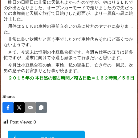
昨日の日曜日は非常に天気もよかったのですが、やはりＳＬＫで
の外出となりました。オープンカーモードで走りましたので先だっ
ての東舞鶴と天橋立旅行で日焼けした顔面が、より一層真っ黒に焼
けました。
用件はＳＬＫの車検の事前立会いの為に枚方のヤナセに参りまし
た。
非常に良い状態だと言う事でしたので車検代もそれほど高くつか
ないようです。
さて、今週末は恒例の小豆島合宿です。今週も仕事のほうは超多
忙ですが、週末に向けて今週も頑張って行きたいと思います。
今月は小豆島合宿の他、車検、私の誕生日、亡き母の一周忌、次
男の息子のお宮参りと行事が続きます。
２０１５年の 本日迄の稽古時間／稽古日数＝１６２時間／５６日
Share:
Post Views:
0