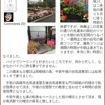
11
候｣と
(月)
はご承
知の通
2015
り５月
に使う
時節の
Comments (0)
挨拶ですが、画像はこの言葉
の通りの先週末の我社のツツ
ジと今朝の自宅玄関のつるバ
ラ、一週間ほど前の自宅の霧
島ツツジです。霧島ツツジは
満開の時期が今朝は過ぎてお
りますが、本当に良い時節に
なりました。
バイクでツーリングと行きたいところですが、何かと忙しく、な
かなかバイクに跨る事ができません。
この週末も土曜日は雨模様の為、午前午後の合気道教室には結局
ＳＬＫで参りました。
午前の高槻市合気道連盟主催合気道教室も門川師範の代稽古で私
が指導させて頂き、午後の古曽部での教室と合わせて６時間の合気
道指導となりました。
午前午後とも体の転換をベースとした技の稽古とさせて頂き、我
が眞武館での稽古の延長と致しました。