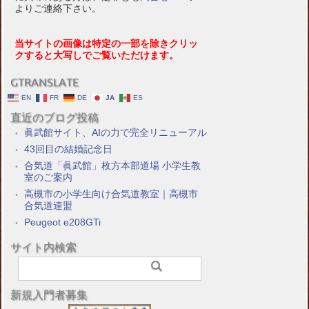
よりご連絡下さい。
当サイトの画像は特定の一部を除きクリッ
クすると大写しでご覧いただけます。
GTRANSLATE
EN
FR
DE
JA
ES
直近のブログ投稿
眞武館サイト、AIの力で完全リニューアル
43回目の結婚記念日
合気道「眞武館」枚方本部道場 小学生教
室のご案内
高槻市の小学生向け合気道教室｜高槻市
合気道連盟
Peugeot e208GTi
サイト内検索
新規入門者募集