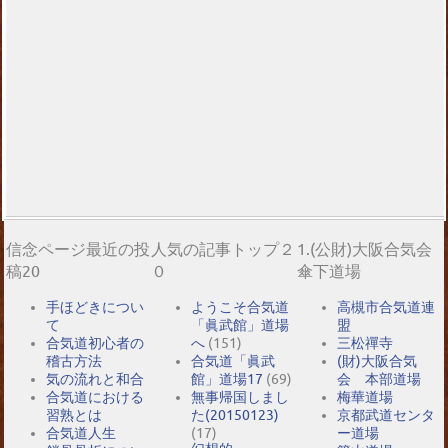
信念ページ最近の投
人気の記事トップ２
1.(公財)大阪合気会
稿20
０
傘下道場
手ほどきについ
ようこそ合気道
高槻市合気道連
て
「眞武館」道場
盟
合気道初心者の
へ
(151)
三松禪寺
稽古方法
合気道「眞武
(財)大阪合気
気の流れと和合
館」道場17
(69)
会 本部道場
合気道における
無事帰国しまし
梅華道場
習熟とは
た(20150123)
京都武道センタ
合気道人生
(17)
ー道場