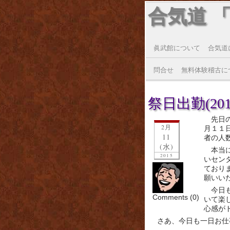
合気道 
眞武館について
合気道
問合せ
無料体験稽古に
祭日出勤(2015
先日
2月
月１１
11
者の人
(水)
本当
2015
いセン
ており
願いい
今日
Comments (0)
いて楽
心感が
さあ、今日も一日お仕