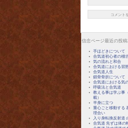
信念ページ最近の投稿
手ほどきについて
合気道初心者の稽
気の流れと和合
合気道における習
合気道人生
鎖骨骨折について
合気道における気
呼吸法と合気道
教える事は学ぶ事
載）
半身に立つ
重心ごと移動する 
理合い
入り身転換反射道 
合気道 先ずは体の