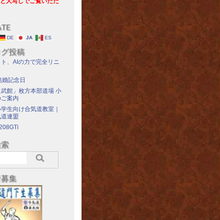
と大写しでご覧いただ
ATE
DE
JA
ES
ログ投稿
ト、AIの力で完全リニ
結婚記念日
武館」枚方本部道場 小
のご案内
小学生向け合気道教室｜
気道連盟
208GTi
検索
者募集