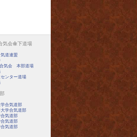
阪合気会傘下道場
合気道連盟
寺
阪合気会 本部道場
場
道センター道場
場
道部
大学合気道部
済大学合気道部
学合気道部
学合気道部
学合気道部