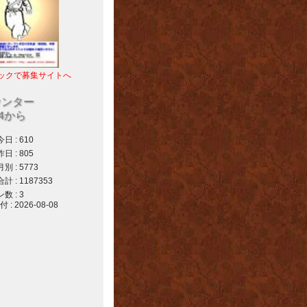
ックで募集サイトへ
ウンター
04から
 : 610
 : 805
 : 5773
 : 1187353
 : 3
 2026-08-08