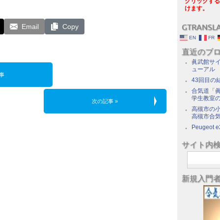
クリックする
けます。
Email
Copy
GTRANSL
EN
FR
直近のブ
眞武館サイ
ューアル
事
43回目の
合気道「眞
学生教室
次の記事 »
高槻市の
高槻市合
Peugeot e
サイト内
新規入門