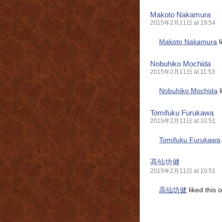
Makoto Nakamura
2015年2月11日 at 19:54
Makoto Nakamura
l
Nobuhiko Mochida
2015年2月11日 at 11:53
Nobuhiko Mochida
l
Tomifuku Furukawa
2015年2月11日 at 10:51
Tomifuku Furukawa
高仙坊健
2015年2月11日 at 10:51
高仙坊健
liked this