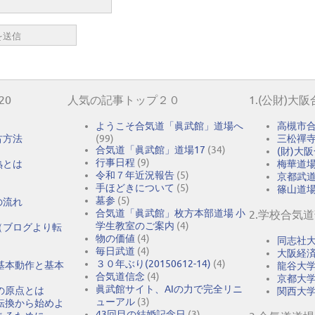
20
人気の記事トップ２０
1.(公財)大
ようこそ合気道「眞武館」道場へ
高槻市
古方法
(99)
三松禪
合気道「眞武館」道場17
(34)
(財)大
行事日程
(9)
熟とは
梅華道
令和７年近況報告
(5)
京都武
手ほどきについて
(5)
篠山道
墓参
(5)
の流れ
合気道「眞武館」枚方本部道場 小
2.学校合気
学生教室のご案内
(4)
（ブログより転
物の価値
(4)
同志社
毎日武道
(4)
大阪経
３０年ぶり(20150612-14)
(4)
基本動作と基本
龍谷大
合気道信念
(4)
京都大
眞武館サイト、AIの力で完全リニ
の原点とは
関西大
ューアル
(3)
転換から始めよ
43回目の結婚記念日
(3)