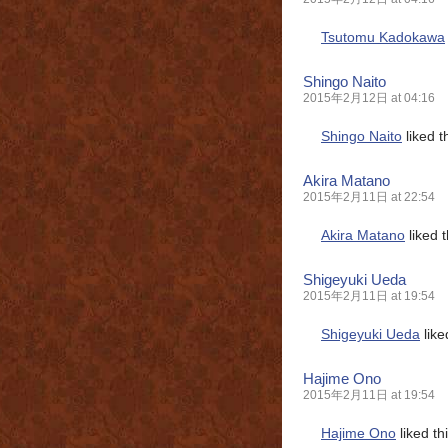
Tsutomu Kadokawa
Shingo Naito
2015年2月12日 at 04:16
Shingo Naito
liked t
Akira Matano
2015年2月11日 at 22:54
Akira Matano
liked 
Shigeyuki Ueda
2015年2月11日 at 19:54
Shigeyuki Ueda
like
Hajime Ono
2015年2月11日 at 19:54
Hajime Ono
liked t