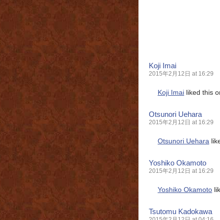
Koji Imai
2015年2月12日 at 16:29
Koji Imai
liked this 
Otsunori Uehara
2015年2月12日 at 16:29
Otsunori Uehara
lik
Yoshiko Okamoto
2015年2月12日 at 16:29
Yoshiko Okamoto
li
Tsutomu Kadokawa
2015年2月12日 at 04:16