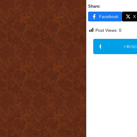
Share:
Facebook
X
Post Views:
0
« 前の記