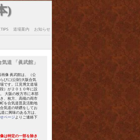
本)
IPS
道場案内
お知らせ
合気道 「眞武館」
眞武館は、（公
らびに(公財)大阪合気
場です。江見博文道場
段）が２０１０年に設
。 大阪の枚方市に本部
き、枚方、高槻の両市
町を合気道普及活動地
合気道の研鑽をしてお
気道に興味のある方は、
せページ
よりご連絡下
像は特定の一部を除き