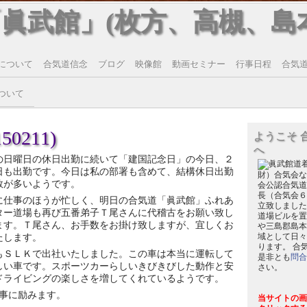
「眞武館」(枚方、高槻、島
について
合気道信念
ブログ
映像館
動画セミナー
行事日程
合気道T
ついて
0211)
ようこそ 
へ
の日曜日の休日出勤に続いて「建国記念日」の今日、２
日も出勤です。今日は私の部署も含めて、結構休日出勤
財）合気会な
数が多いようです。
会公認合気道
長（合気会６
に仕事のほうが忙しく、明日の合気道「眞武館」ふれあ
立致しました
ター道場も再び五番弟子Ｔ尾さんに代稽古をお願い致し
道場ビルを置
ます。Ｔ尾さん、お手数をお掛け致しますが、宜しくお
や三島郡島本
たします。
域として日々
ります。 合
もＳＬＫで出社いたしました。この車は本当に運転して
是非とも
問合
しい車です。スポーツカーらしいきびきびした動作と安
さい。
ドライビングの楽しさを増してくれているようです。
事に励みます。
当サイトの画