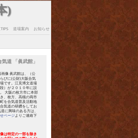
本)
IPS
道場案内
お知らせ
合気道 「眞武館」
眞武館は、（公
らびに(公財)大阪合気
場です。江見博文道場
段）が２０１０年に設
。 大阪の枚方市に本部
き、枚方、高槻の両市
町を合気道普及活動地
合気道の研鑽をしてお
気道に興味のある方は、
せページ
よりご連絡下
像は特定の一部を除き