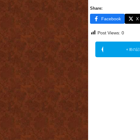
Share:
Facebook
X
Post Views:
0
« 前の記