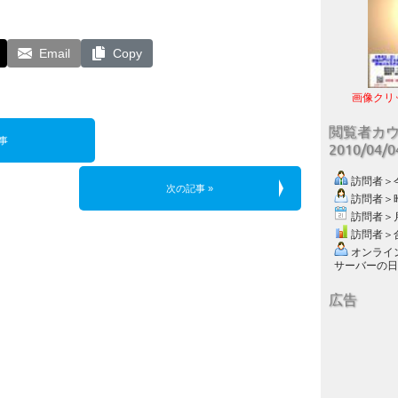
Email
Copy
画像クリ
閲覧者カ
事
2010/04/
訪問者＞今日
次の記事 »
訪問者＞昨日
訪問者＞月別
訪問者＞合計
オンライン数
サーバーの日付 :
広告