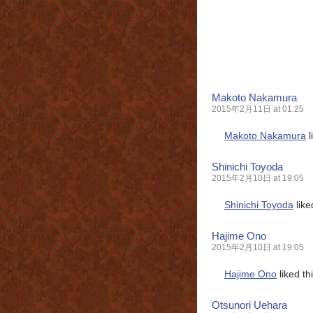
Makoto Nakamura
2015年2月11日 at 01:25
Makoto Nakamura
l
Shinichi Toyoda
2015年2月10日 at 19:05
Shinichi Toyoda
like
Hajime Ono
2015年2月10日 at 19:05
Hajime Ono
liked t
Otsunori Uehara