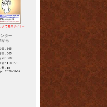
ックで募集サイトへ
ウンター
04から
 : 865
 : 665
 : 6693
 : 1188273
 : 15
 2026-08-09