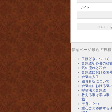
サイト
信念ページ最近の投稿
手ほどきについて
合気道初心者の稽
気の流れと和合
合気道における習
合気道人生
鎖骨骨折について
合気道における気
呼吸法と合気道
教える事は学ぶ事
載）
半身に立つ
重心ごと移動する 