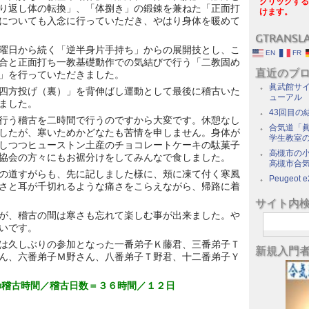
クリックする
り返し体の転換」、「体捌き」の鍛錬を兼ねた「正面打
けます。
についても入念に行っていただき、やはり身体を暖めて
GTRANSL
曜日から続く「逆半身片手持ち」からの展開技とし、こ
EN
FR
合と正面打ち一教基礎動作での気結びで行う「二教固め
直近のブ
」を行っていただきました。
眞武館サイ
四方投げ（裏）」を背伸ばし運動として最後に稽古いた
ューアル
ました。
43回目の
行う稽古を二時間で行うのですから大変です。休憩なし
合気道「眞
したが、寒いためかどなたも苦情を申しません。身体が
学生教室
しつつヒューストン土産のチョコレートケーキの駄菓子
高槻市の
協会の方々にもお裾分けをしてみんなで食しました。
高槻市合
の道すがらも、先に記しました様に、頬に凍て付く寒風
Peugeot e
さと耳が千切れるような痛さをこらえながら、帰路に着
サイト内
が、稽古の間は寒さも忘れて楽しむ事が出来ました。や
いです。
は久しぶりの参加となった一番弟子Ｋ藤君、三番弟子Ｔ
新規入門
ん、六番弟子Ｍ野さん、八番弟子Ｔ野君、十二番弟子Ｙ
の稽古時間／稽古日数＝３６時間／１２日