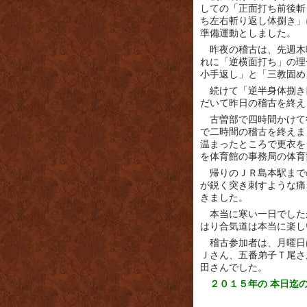
しての「正面打ち前後斬
ち左右斬り返し体捌き」
準備運動としました。
昨夜の稽古は、先週木
れに「逆横面打ち」の理
小手返し」と「三教固め
続けて「逆半身体捌き
だいて昨日の稽古を終え
古曽部で四時間かけて
で二時間の稽古を終えま
温まったところで更衣を
を体育館の事務局の体育
帰りのＪＲ島本駅まで
が鋭く突き刺すような痛
きました。
本当に寒い一日でした
はり合気道は本当に楽し
稽古参加者は、月曜日
Ｊさん、五番弟子Ｔ尾さ
田さんでした。
２０１５年の 本日迄