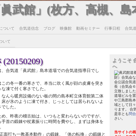
「眞武館」(枚方、高槻、島
について
合気道信念
ブログ
映像館
動画セミナー
行事日程
合気道T
ついて
0150209)
ようこそ 
へ
は、合気道「眞武館」島本道場での合気道指導日でし
財）合気会な
会公認合気道
はこの冬一番の寒さで、本当に吹く風が顔の皮膚を突き
長（合気会６
うな凍て付く寒さでした。
立致しました
、なんら暖房設備のない板の間の島本町立体育館第二体
道場ビルを置
や三島郡島本
、床が氷のように凍て付き、じっとしては居られないよ
域として日々
さでした。
ります。 合
是非とも
問合
ため、昨夜の稽古始は、いつもと変わらないのですが、
さい。
る手首の鍛錬や杖素振りに時間を費やし、まずは身体を
。
当サイトの画
正面打ち一教基本動作」の鍛錬、「体の転換」の鍛錬と