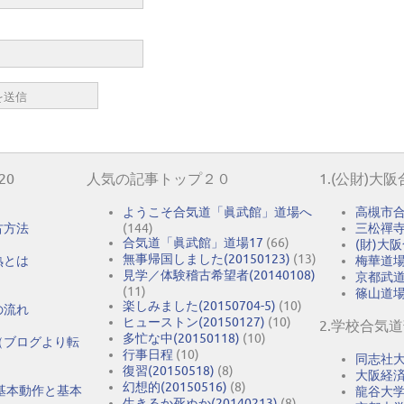
20
人気の記事トップ２０
1.(公財)大
ようこそ合気道「眞武館」道場へ
高槻市
古方法
(144)
三松禪
合気道「眞武館」道場17
(66)
(財)大
無事帰国しました(20150123)
(13)
熟とは
梅華道
見学／体験稽古希望者(20140108)
京都武
(11)
篠山道
楽しみました(20150704-5)
(10)
の流れ
ヒューストン(20150127)
(10)
2.学校合気
多忙な中(20150118)
(10)
（ブログより転
行事日程
(10)
同志社
復習(20150518)
(8)
大阪経
幻想的(20150516)
(8)
基本動作と基本
龍谷大
生きるか死ぬか(20140213)
(8)