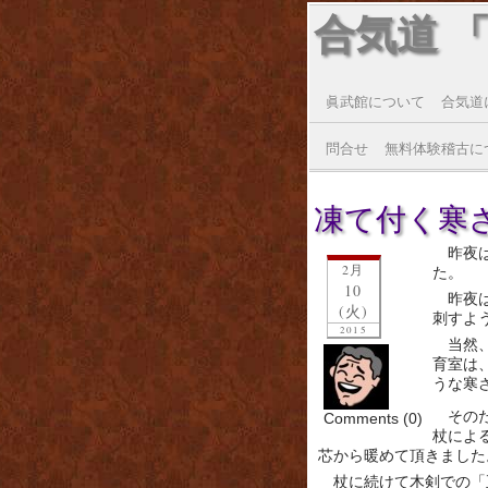
合気道 
眞武館について
合気道
問合せ
無料体験稽古に
凍て付く寒さ(2
昨夜
2月
た。
10
昨夜
(火)
刺すよ
2015
当然
育室は
うな寒
その
Comments (0)
杖によ
芯から暖めて頂きました
杖に続けて木剣での「