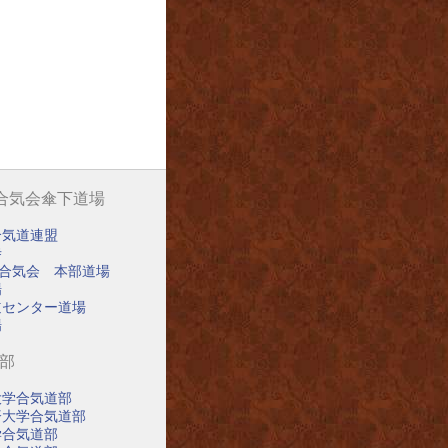
阪合気会傘下道場
合気道連盟
寺
阪合気会 本部道場
場
道センター道場
場
道部
大学合気道部
済大学合気道部
学合気道部