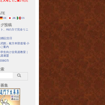
と大写しでご覧いただ
ATE
DE
JA
ES
ログ投稿
ト、AIの力で完全リニ
結婚記念日
武館」枚方本部道場 小
のご案内
小学生向け合気道教室｜
気道連盟
208GTi
検索
者募集