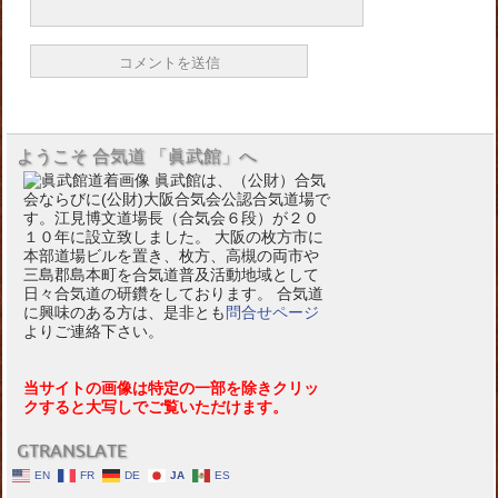
ようこそ 合気道 「眞武館」へ
眞武館は、（公財）合気
会ならびに(公財)大阪合気会公認合気道場で
す。江見博文道場長（合気会６段）が２０
１０年に設立致しました。 大阪の枚方市に
本部道場ビルを置き、枚方、高槻の両市や
三島郡島本町を合気道普及活動地域として
日々合気道の研鑽をしております。 合気道
に興味のある方は、是非とも
問合せページ
よりご連絡下さい。
当サイトの画像は特定の一部を除きクリッ
クすると大写しでご覧いただけます。
GTRANSLATE
EN
FR
DE
JA
ES