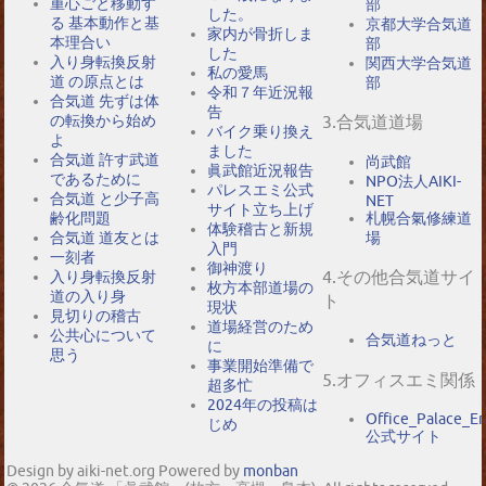
重心ごと移動す
部
した。
る 基本動作と基
京都大学合気道
家内が骨折しま
本理合い
部
した
入り身転換反射
関西大学合気道
私の愛馬
道 の原点とは
部
令和７年近況報
合気道 先ずは体
告
の転換から始め
3.合気道道場
バイク乗り換え
よ
ました
合気道 許す武道
尚武館
眞武館近況報告
であるために
NPO法人AIKI-
パレスエミ公式
合気道 と少子高
NET
サイト立ち上げ
札幌合氣修練道
齢化問題
体験稽古と新規
場
合気道 道友とは
入門
一刻者
御神渡り
4.その他合気道サイ
入り身転換反射
枚方本部道場の
道の入り身
ト
現状
見切りの稽古
道場経営のため
公共心について
合気道ねっと
に
思う
事業開始準備で
5.オフィスエミ関係
超多忙
2024年の投稿は
Office_Palace_E
じめ
公式サイト
Design by aiki-net.org Powered by
monban