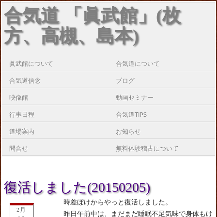
合気道 「眞武館」(枚
方、高槻、島本)
眞武館について
合気道について
合気道信念
ブログ
映像館
動画セミナー
行事日程
合気道TIPS
道場案内
お知らせ
問合せ
無料体験稽古について
復活しました(20150205)
時差ぼけからやっと復活しました。
2月
昨日午前中は、まだまだ睡眠不足気味で身体もけ