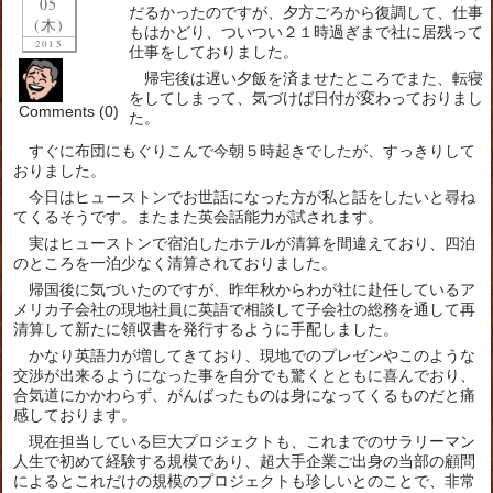
05
だるかったのですが、夕方ごろから復調して、仕事
(木)
もはかどり、ついつい２１時過ぎまで社に居残って
2015
仕事をしておりました。
帰宅後は遅い夕飯を済ませたところでまた、転寝
をしてしまって、気づけば日付が変わっておりまし
Comments (0)
た。
すぐに布団にもぐりこんで今朝５時起きでしたが、すっきりして
おりました。
今日はヒューストンでお世話になった方が私と話をしたいと尋ね
てくるそうです。またまた英会話能力が試されます。
実はヒューストンで宿泊したホテルが清算を間違えており、四泊
のところを一泊少なく清算されておりました。
帰国後に気づいたのですが、昨年秋からわが社に赴任しているア
メリカ子会社の現地社員に英語で相談して子会社の総務を通して再
清算して新たに領収書を発行するように手配しました。
かなり英語力が増してきており、現地でのプレゼンやこのような
交渉が出来るようになった事を自分でも驚くとともに喜んでおり、
合気道にかかわらず、がんばったものは身になってくるものだと痛
感しております。
現在担当している巨大プロジェクトも、これまでのサラリーマン
人生で初めて経験する規模であり、超大手企業ご出身の当部の顧問
によるとこれだけの規模のプロジェクトも珍しいとのことで、非常