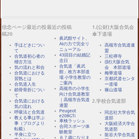
信念ページ最近の投
最近の投稿
1.(公財)大阪合気会
稿20
傘下道場
眞武館サイト、
AIの力で完全リ
手ほどきについ
高槻市合気道連
ニューアル
て
盟
43回目の結婚記
合気道初心者の
三松禪寺
念日
稽古方法
(財)大阪合気
合気道「眞武
気の流れと和合
会 本部道場
館」枚方本部道
合気道における
梅華道場
場 小学生教室の
習熟とは
京都武道センタ
ご案内
合気道人生
ー道場
高槻市の小学生
鎖骨骨折につい
篠山道場
向け合気道教室
て
｜高槻市合気道
2.学校合気道部
合気道における
連盟
気の流れ
Peugeot
呼吸法と合気道
同志社大学合気
e208GTi
教える事は学ぶ
道部
車検ラッシュ
事（ブログより
大阪経済大学合
合同スポーツ体
転載）
気道部
験教室
半身に立つ
龍谷大学合気道
６７歳になりま