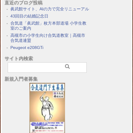
直近のブログ投稿
眞武館サイト、AIの力で完全リニューアル
43回目の結婚記念日
合気道「眞武館」枚方本部道場 小学生教
室のご案内
高槻市の小学生向け合気道教室｜高槻市
合気道連盟
Peugeot e208GTi
サイト内検索
新規入門者募集