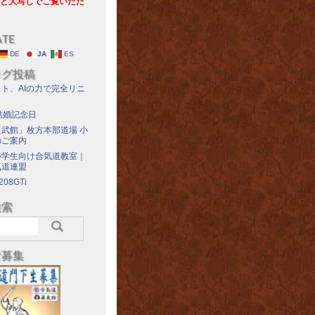
と大写しでご覧いただ
ATE
DE
JA
ES
ログ投稿
ト、AIの力で完全リニ
結婚記念日
武館」枚方本部道場 小
のご案内
小学生向け合気道教室｜
気道連盟
208GTi
検索
者募集