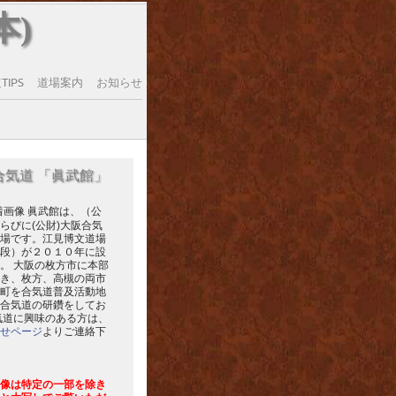
本)
IPS
道場案内
お知らせ
合気道 「眞武館」
眞武館は、（公
らびに(公財)大阪合気
場です。江見博文道場
段）が２０１０年に設
。 大阪の枚方市に本部
き、枚方、高槻の両市
町を合気道普及活動地
合気道の研鑽をしてお
気道に興味のある方は、
せページ
よりご連絡下
像は特定の一部を除き