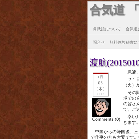
合気道 
眞武館について
合気道
問合せ
無料体験稽古に
渡航(2015010
急遽
1月
２１
08
（火）
(木)
その
2015
場での
の皆さ
で、ご
幸い
Comments (0)
きます
中国からの帰国後、三
で仕事の方も大変です。