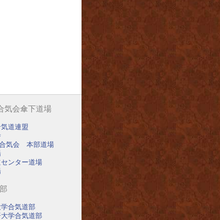
阪合気会傘下道場
合気道連盟
寺
阪合気会 本部道場
場
道センター道場
場
道部
大学合気道部
済大学合気道部