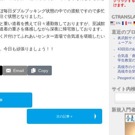
クリックする
けます。
ぼ毎日ダブルブッキング状態の中での渡航ですので多忙
注ぐ状態となりました。
GTRANSL
と重い道着を携えて日々通勤致しておりますが、至誠館
EN
FR
道着の重さを痛感しながら深夜に帰宅致しております。
直近のブ
く片付けてふれあいセンター道場で合気道を堪能したい
眞武館サイ
ューアル
。今日も頑張りましょう！！
43回目の
合気道「眞
学生教室
高槻市の
Email
Copy
高槻市合
Peugeot e
サイト内
事
新規入門
次の記事 »