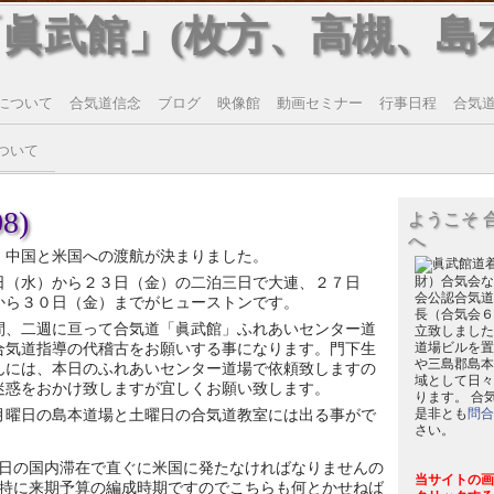
「眞武館」(枚方、高槻、島
について
合気道信念
ブログ
映像館
動画セミナー
行事日程
合気道T
ついて
8)
ようこそ 
へ
、中国と米国への渡航が決まりました。
日（水）から２３日（金）の二泊三日で大連、２７日
財）合気会な
会公認合気道
から３０日（金）までがヒューストンです。
長（合気会６
間、二週に亘って合気道「眞武館」ふれあいセンター道
立致しました
合気道指導の代稽古をお願いする事になります。門下生
道場ビルを置
や三島郡島本
んには、本日のふれあいセンター道場で依頼致しますの
域として日々
迷惑をおかけ致しますが宜しくお願い致します。
ります。 合
月曜日の島本道場と土曜日の合気道教室には出る事がで
是非とも
問合
さい。
。
日の国内滞在で直ぐに米国に発たなければなりませんの
当サイトの画
特に来期予算の編成時期ですのでこちらも何とかせねば