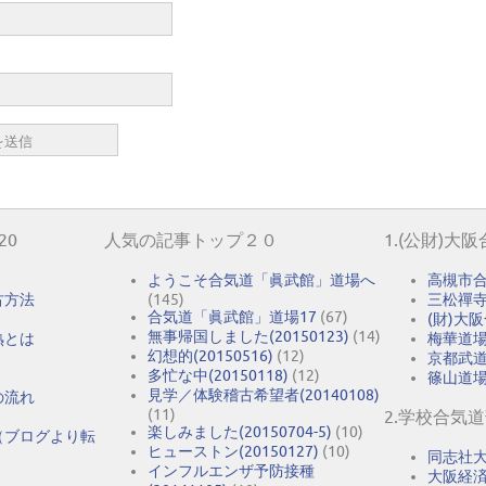
20
人気の記事トップ２０
1.(公財)大
ようこそ合気道「眞武館」道場へ
高槻市
古方法
(145)
三松禪
合気道「眞武館」道場17
(67)
(財)大
無事帰国しました(20150123)
(14)
熟とは
梅華道
幻想的(20150516)
(12)
京都武
多忙な中(20150118)
(12)
篠山道
見学／体験稽古希望者(20140108)
の流れ
(11)
2.学校合気
楽しみました(20150704-5)
(10)
（ブログより転
ヒューストン(20150127)
(10)
同志社
インフルエンザ予防接種
大阪経