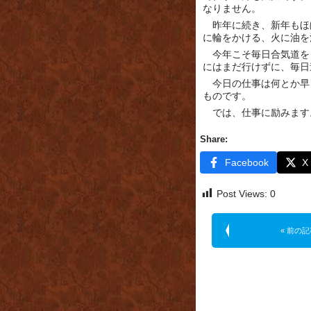
なりません。
昨年に続き、新年もほ
に輪をかける、火に油を
今年こそ毎日合気道を
にはまだ行けずに、毎日
今日の仕事は何とか早
ものです。
では、仕事に励みます
Share:
Facebook
X
Post Views:
0
« 前の記