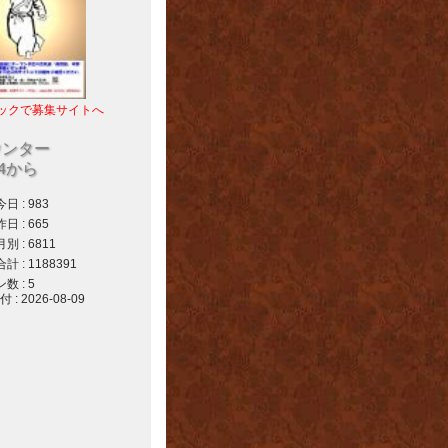
ックで募集サイトへ
ウンター
04から
 : 983
 : 665
 : 6811
 : 1188391
 : 5
 2026-08-09