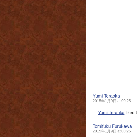
Yumi Teraoka
2015年1月9日 at 00:25
Yumi Teraoka
liked 
Tomifuku Furukawa
2015年1月9日 at 00:25