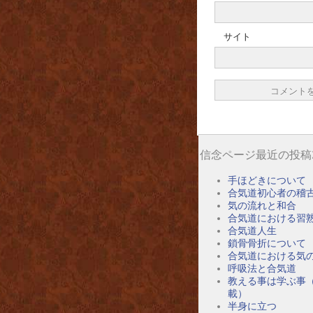
サイト
信念ページ最近の投稿
手ほどきについて
合気道初心者の稽
気の流れと和合
合気道における習
合気道人生
鎖骨骨折について
合気道における気
呼吸法と合気道
教える事は学ぶ事
載）
半身に立つ