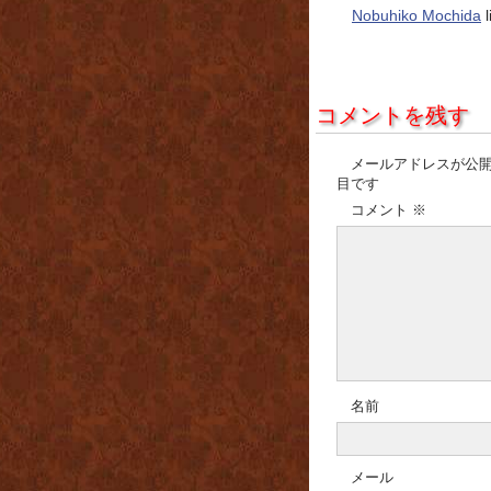
Nobuhiko Mochida
l
コメントを残す
メールアドレスが公
目です
コメント
※
名前
メール