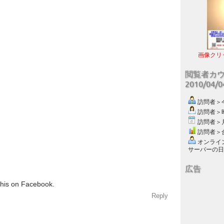
画像クリ
閲覧者カ
2010/04/
訪問者＞今日
訪問者＞昨日
訪問者＞月別
訪問者＞合計
オンライン数
サーバーの日付 :
広告
this on Facebook.
Reply