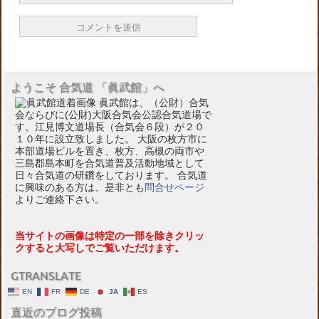
ようこそ 合気道 「眞武館」へ
眞武館は、（公財）合気
会ならびに(公財)大阪合気会公認合気道場で
す。江見博文道場長（合気会６段）が２０
１０年に設立致しました。 大阪の枚方市に
本部道場ビルを置き、枚方、高槻の両市や
三島郡島本町を合気道普及活動地域として
日々合気道の研鑽をしております。 合気道
に興味のある方は、是非とも
問合せページ
よりご連絡下さい。
当サイトの画像は特定の一部を除きクリッ
クすると大写しでご覧いただけます。
GTRANSLATE
EN
FR
DE
JA
ES
直近のブログ投稿