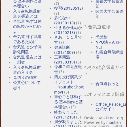
る 基本動作と基
京都大学合気道
(7)
本理合い
部
復習(20150518)
入り身転換反射
関西大学合気道
(7)
道 の原点とは
部
多忙な中
合気道 先ずは体
(20150118)
(7)
の転換から始め
3.合気道道場
生きるか死ぬか
よ
(20140213)
(7)
合気道 許す武道
尚武館
さあ、１１月で
であるために
NPO法人AIKI-
す
(7)
合気道 と少子高
NET
健康診断
札幌合氣修練道
齢化問題
(20151009)
(6)
場
合気道 道友とは
三寒四温
一刻者
(20150319)
(6)
令和７年近況報
4.その他合気道サイ
入り身転換反射
告
(5)
道の入り身
ト
四方投げ演武ダ
見切りの稽古
イジェスト
公共心について
合気道ねっと
（Youtube Short
思う
mov)
(5)
5.オフィスエミ関係
重心ごと移動す
る 基本動作と基
Office_Palace_E
本理合い
(5)
公式サイト
終わりました
(20151210)
(5)
Design by aiki-net.org
肩が凝りました
Powered by
monban
(20151123)
(5)