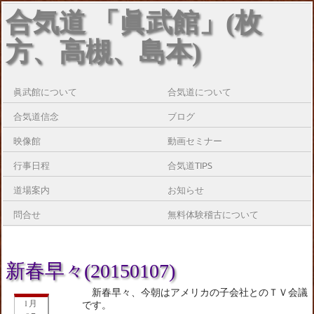
合気道 「眞武館」(枚
方、高槻、島本)
眞武館について
合気道について
合気道信念
ブログ
映像館
動画セミナー
行事日程
合気道TIPS
道場案内
お知らせ
問合せ
無料体験稽古について
新春早々(20150107)
新春早々、今朝はアメリカの子会社とのＴＶ会議
1月
です。