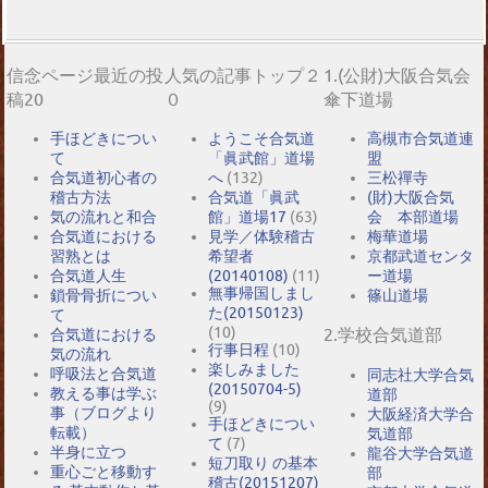
信念ページ最近の投
人気の記事トップ２
1.(公財)大阪合気会
稿20
０
傘下道場
手ほどきについ
ようこそ合気道
高槻市合気道連
て
「眞武館」道場
盟
合気道初心者の
へ
(132)
三松禪寺
稽古方法
合気道「眞武
(財)大阪合気
気の流れと和合
館」道場17
(63)
会 本部道場
合気道における
見学／体験稽古
梅華道場
習熟とは
希望者
京都武道センタ
合気道人生
(20140108)
(11)
ー道場
無事帰国しまし
鎖骨骨折につい
篠山道場
た(20150123)
て
(10)
2.学校合気道部
合気道における
行事日程
(10)
気の流れ
楽しみました
呼吸法と合気道
同志社大学合気
(20150704-5)
教える事は学ぶ
道部
(9)
事（ブログより
大阪経済大学合
手ほどきについ
転載）
気道部
て
(7)
半身に立つ
龍谷大学合気道
短刀取り の基本
重心ごと移動す
部
稽古(20151207)