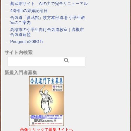
眞武館サイト、AIの力で完全リニューアル
43回目の結婚記念日
合気道「眞武館」枚方本部道場 小学生教
室のご案内
高槻市の小学生向け合気道教室｜高槻市
合気道連盟
Peugeot e208GTi
サイト内検索
新規入門者募集
画像クリックで募集サイトへ