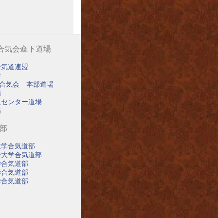
阪合気会傘下道場
合気道連盟
寺
阪合気会 本部道場
場
道センター道場
場
道部
大学合気道部
済大学合気道部
学合気道部
学合気道部
学合気道部