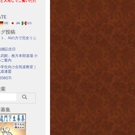
と大写しでご覧いただ
ATE
DE
JA
ES
ログ投稿
ト、AIの力で完全リニ
結婚記念日
武館」枚方本部道場 小
のご案内
小学生向け合気道教室｜
気道連盟
208GTi
検索
者募集