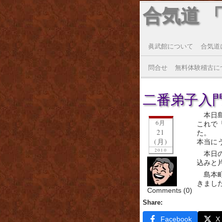
合気道 
眞武館について
合気道
問合せ
無料体験稽古に
二番弟子入
本日
6月
これで
21
た。
(月)
本当に
2010
本日
込みと
島本
きまし
Comments (0)
Share:
Facebook
X