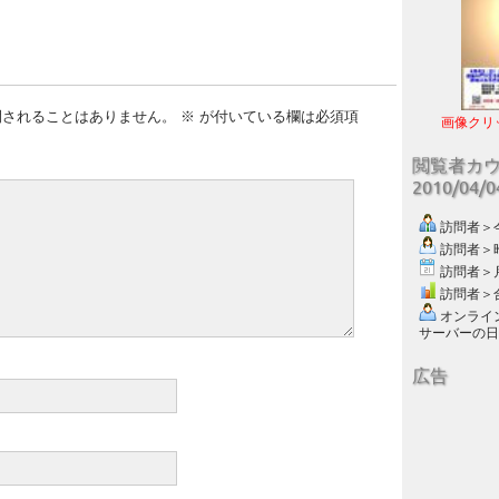
開されることはありません。
※
が付いている欄は必須項
画像クリ
閲覧者カ
2010/04/
訪問者＞今日
訪問者＞昨日
訪問者＞月別
訪問者＞合計
オンライン数
サーバーの日付 :
広告