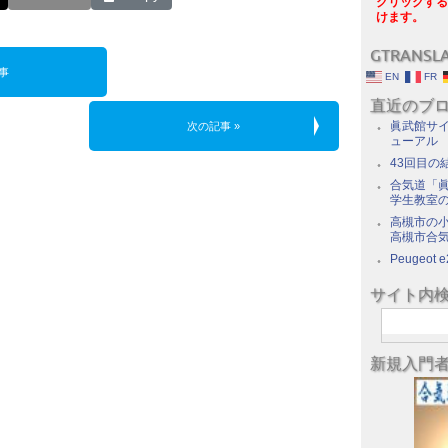
クリックする
けます。
GTRANSL
事
EN
FR
直近のブ
眞武館サイ
次の記事 »
ューアル
43回目の
合気道「眞
学生教室
高槻市の
高槻市合
Peugeot e
サイト内
新規入門