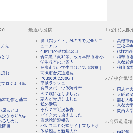
20
最近の投稿
1.(公財)大
眞武館サイト、AIの力で完全リニ
高槻市
古方法
ューアル
三松禪
43回目の結婚記念日
(財)大
熟とは
合気道「眞武館」枚方本部道場 小
梅華道
学生教室のご案内
京都武
高槻市の小学生向け合気道教室｜
篠山道
の流れ
高槻市合気道連盟
2.学校合気
Peugeot e208GTi
車検ラッシュ
（ブログより転
合同スポーツ体験教室
同志社
６７歳になりました。
大阪経
家内が骨折しました
基本動作と基本
龍谷大
私の愛馬
京都大
令和７年近況報告
の原点とは
関西大
バイク乗り換えました
転換から始めよ
眞武館近況報告
あるために
3.合気道道場
パレスエミ公式サイト立ち上げ
化問題
体験稽古と新規入門
尚武館