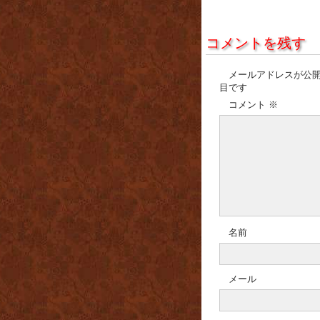
コメントを残す
メールアドレスが公
目です
コメント
※
名前
メール