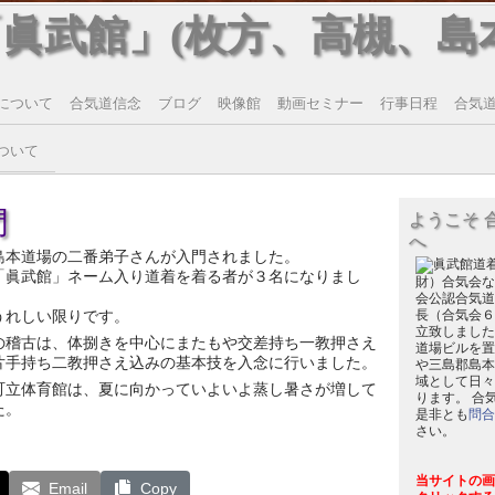
「眞武館」(枚方、高槻、島
について
合気道信念
ブログ
映像館
動画セミナー
行事日程
合気道T
ついて
門
ようこそ 
へ
島本道場の二番弟子さんが入門されました。
「眞武館」ネーム入り道着を着る者が３名になりまし
財）合気会な
会公認合気道
うれしい限りです。
長（合気会６
立致しました
の稽古は、体捌きを中心にまたもや交差持ち一教押さえ
道場ビルを置
片手持ち二教押さえ込みの基本技を入念に行いました。
や三島郡島本
域として日々
町立体育館は、夏に向かっていよいよ蒸し暑さが増して
ります。 合
た。
是非とも
問合
さい。
当サイトの画
Email
Copy