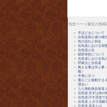
信念ページ最近の投稿
手ほどきについて
合気道初心者の稽
気の流れと和合
合気道における習
合気道人生
鎖骨骨折について
合気道における気
呼吸法と合気道
教える事は学ぶ事
載）
半身に立つ
重心ごと移動する 
理合い
入り身転換反射道 
合気道 先ずは体の
合気道 許す武道で
合気道 と少子高齢
合気道 道友とは