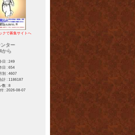
ックで募集サイトへ
ウンター
04から
 : 249
 : 654
 : 4607
 : 1186187
 : 8
 2026-08-07