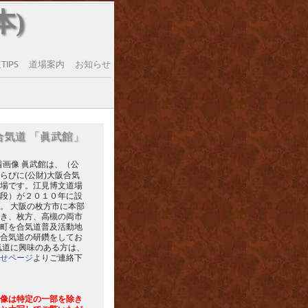
本)
IPS
道場案内
お知らせ
合気道 「眞武館」
眞武館は、（公
らびに(公財)大阪合気
場です。江見博文道場
段）が２０１０年に設
。 大阪の枚方市に本部
き、枚方、高槻の両市
町を合気道普及活動地
合気道の研鑽をしてお
気道に興味のある方は、
せページ
よりご連絡下
像は特定の一部を除き