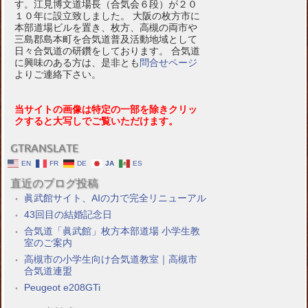
す。江見博文道場長（合気会６段）が２０
１０年に設立致しました。 大阪の枚方市に
本部道場ビルを置き、枚方、高槻の両市や
三島郡島本町を合気道普及活動地域として
日々合気道の研鑽をしております。 合気道
に興味のある方は、是非とも
問合せページ
よりご連絡下さい。
当サイトの画像は特定の一部を除きクリッ
クすると大写しでご覧いただけます。
GTRANSLATE
EN
FR
DE
JA
ES
直近のブログ投稿
眞武館サイト、AIの力で完全リニューアル
43回目の結婚記念日
合気道「眞武館」枚方本部道場 小学生教
室のご案内
高槻市の小学生向け合気道教室｜高槻市
合気道連盟
Peugeot e208GTi