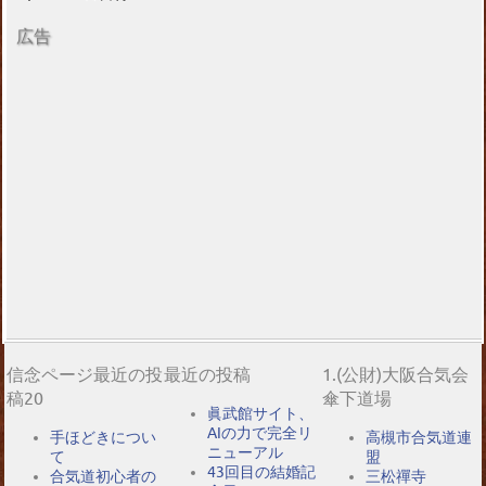
広告
信念ページ最近の投
最近の投稿
1.(公財)大阪合気会
稿20
傘下道場
眞武館サイト、
AIの力で完全リ
手ほどきについ
高槻市合気道連
ニューアル
て
盟
43回目の結婚記
合気道初心者の
三松禪寺