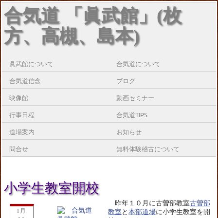
合気道 「眞武館」(枚
方、高槻、島本)
眞武館について
合気道について
合気道信念
ブログ
映像館
動画セミナー
行事日程
合気道TIPS
道場案内
お知らせ
問合せ
無料体験稽古について
小学生教室開校
昨年１０月に古曽部教室
古曽部
1月
教室
と
本部道場
に小学生教室を開