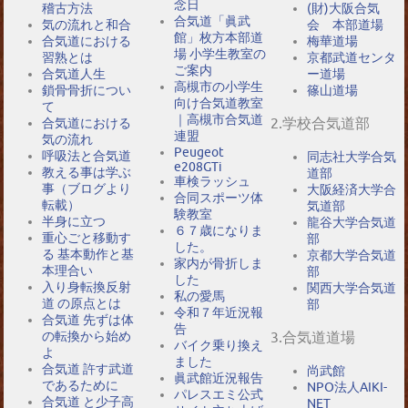
念日
稽古方法
(財)大阪合気
合気道「眞武
気の流れと和合
会 本部道場
館」枚方本部道
合気道における
梅華道場
場 小学生教室の
習熟とは
京都武道センタ
ご案内
合気道人生
ー道場
高槻市の小学生
鎖骨骨折につい
篠山道場
向け合気道教室
て
｜高槻市合気道
2.学校合気道部
合気道における
連盟
気の流れ
Peugeot
呼吸法と合気道
同志社大学合気
e208GTi
教える事は学ぶ
道部
車検ラッシュ
事（ブログより
大阪経済大学合
合同スポーツ体
転載）
気道部
験教室
半身に立つ
龍谷大学合気道
６７歳になりま
重心ごと移動す
部
した。
る 基本動作と基
京都大学合気道
家内が骨折しま
本理合い
部
した
入り身転換反射
関西大学合気道
私の愛馬
道 の原点とは
部
令和７年近況報
合気道 先ずは体
告
の転換から始め
3.合気道道場
バイク乗り換え
よ
ました
合気道 許す武道
尚武館
眞武館近況報告
であるために
NPO法人AIKI-
パレスエミ公式
合気道 と少子高
NET