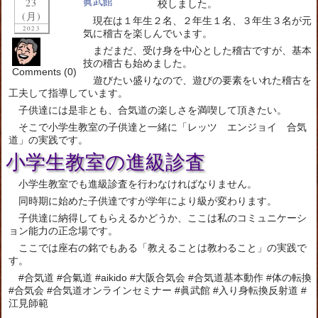
23
校しました。
(月)
現在は１年生２名、２年生１名、３年生３名が元
2023
気に稽古を楽しんでいます。
まだまだ、受け身を中心とした稽古ですが、基本
技の稽古も始めました。
Comments (0)
遊びたい盛りなので、遊びの要素をいれた稽古を
工夫して指導しています。
子供達には是非とも、合気道の楽しさを満喫して頂きたい。
そこで小学生教室の子供達と一緒に「レッツ エンジョイ 合気
道」の実践です。
小学生教室の進級診査
小学生教室でも進級診査を行わなければなりません。
同時期に始めた子供達ですが学年により級が変わります。
子供達に納得してもらえるかどうか、ここは私のコミュニケーシ
ョン能力の正念場です。
ここでは座右の銘でもある「教えることは教わること」の実践で
す。
#合気道 #合氣道 #aikido #大阪合気会 #合気道基本動作 #体の転換
#合気会 #合気道オンラインセミナー #眞武館 #入り身転換反射道 #
江見師範