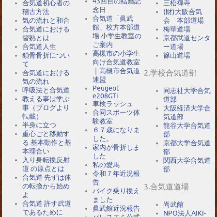
43回目の結婚記
合気道初心者の
三松禪寺
念日
稽古方法
(財)大阪合気
合気道「眞武
気の流れと和合
会 本部道場
館」枚方本部道
合気道における
梅華道場
場 小学生教室の
習熟とは
京都武道センタ
ご案内
合気道人生
ー道場
高槻市の小学生
鎖骨骨折につい
篠山道場
向け合気道教室
て
｜高槻市合気道
2.学校合気道部
合気道における
連盟
気の流れ
Peugeot
呼吸法と合気道
同志社大学合気
e208GTi
教える事は学ぶ
道部
車検ラッシュ
事（ブログより
大阪経済大学合
合同スポーツ体
転載）
気道部
験教室
半身に立つ
龍谷大学合気道
６７歳になりま
重心ごと移動す
部
した。
る 基本動作と基
京都大学合気道
家内が骨折しま
本理合い
部
した
入り身転換反射
関西大学合気道
私の愛馬
道 の原点とは
部
令和７年近況報
合気道 先ずは体
告
の転換から始め
3.合気道道場
バイク乗り換え
よ
ました
合気道 許す武道
尚武館
眞武館近況報告
であるために
NPO法人AIKI-