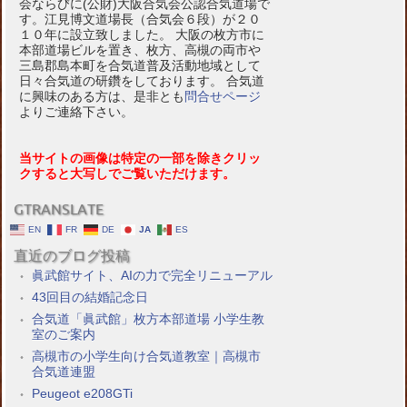
会ならびに(公財)大阪合気会公認合気道場で
す。江見博文道場長（合気会６段）が２０
１０年に設立致しました。 大阪の枚方市に
本部道場ビルを置き、枚方、高槻の両市や
三島郡島本町を合気道普及活動地域として
日々合気道の研鑽をしております。 合気道
に興味のある方は、是非とも
問合せページ
よりご連絡下さい。
当サイトの画像は特定の一部を除きクリッ
クすると大写しでご覧いただけます。
GTRANSLATE
EN
FR
DE
JA
ES
直近のブログ投稿
眞武館サイト、AIの力で完全リニューアル
43回目の結婚記念日
合気道「眞武館」枚方本部道場 小学生教
室のご案内
高槻市の小学生向け合気道教室｜高槻市
合気道連盟
Peugeot e208GTi