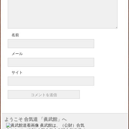
名前
メール
サイト
ようこそ 合気道 「眞武館」へ
眞武館は、（公財）合気