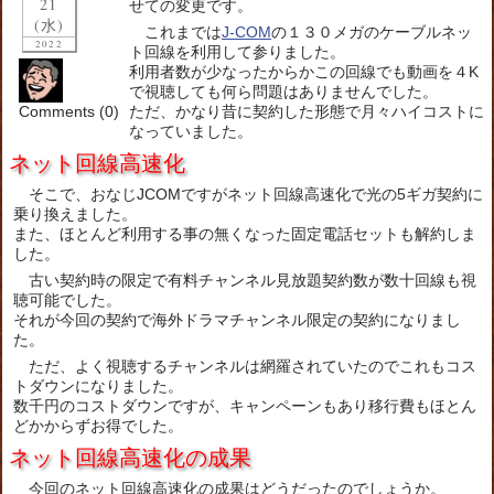
21
せての変更です。
(水)
これまでは
J-COM
の１３０メガのケーブルネッ
2022
ト回線を利用して参りました。
利用者数が少なったからかこの回線でも動画を４K
で視聴しても何ら問題はありませんでした。
Comments (0)
ただ、かなり昔に契約した形態で月々ハイコストに
なっていました。
ネット回線高速化
そこで、おなじJCOMですがネット回線高速化で光の5ギガ契約に
乗り換えました。
また、ほとんど利用する事の無くなった固定電話セットも解約しま
した。
古い契約時の限定で有料チャンネル見放題契約数が数十回線も視
聴可能でした。
それが今回の契約で海外ドラマチャンネル限定の契約になりまし
た。
ただ、よく視聴するチャンネルは網羅されていたのでこれもコス
トダウンになりました。
数千円のコストダウンですが、キャンペーンもあり移行費もほとん
どかからずお得でした。
ネット回線高速化の成果
今回のネット回線高速化の成果はどうだったのでしょうか。