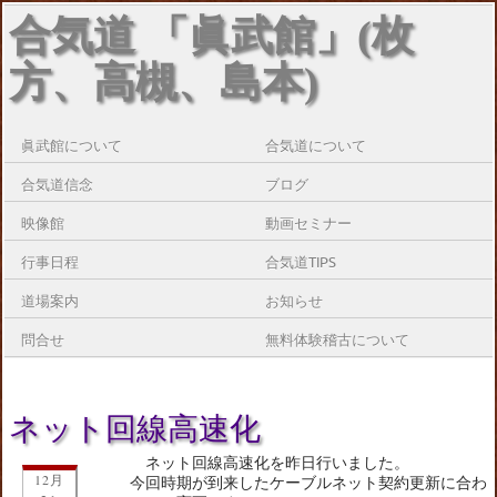
合気道 「眞武館」(枚
方、高槻、島本)
眞武館について
合気道について
合気道信念
ブログ
映像館
動画セミナー
行事日程
合気道TIPS
道場案内
お知らせ
問合せ
無料体験稽古について
ネット回線高速化
ネット回線高速化を昨日行いました。
12月
今回時期が到来したケーブルネット契約更新に合わ