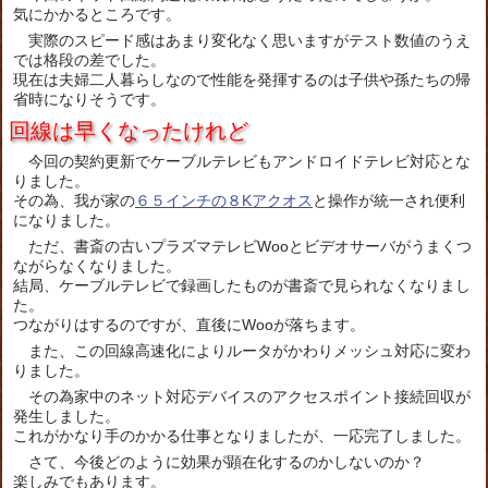
気にかかるところです。
実際のスピード感はあまり変化なく思いますがテスト数値のうえ
では格段の差でした。
現在は夫婦二人暮らしなので性能を発揮するのは子供や孫たちの帰
省時になりそうです。
回線は早くなったけれど
今回の契約更新でケーブルテレビもアンドロイドテレビ対応とな
りました。
その為、我が家の
６５インチの８Kアクオス
と操作が統一され便利
になりました。
ただ、書斎の古いプラズマテレビWooとビデオサーバがうまくつ
ながらなくなりました。
結局、ケーブルテレビで録画したものが書斎で見られなくなりまし
た。
つながりはするのですが、直後にWooが落ちます。
また、この回線高速化によりルータがかわりメッシュ対応に変わ
りました。
その為家中のネット対応デバイスのアクセスポイント接続回収が
発生しました。
これがかなり手のかかる仕事となりましたが、一応完了しました。
さて、今後どのように効果が顕在化するのかしないのか？
楽しみでもあります。