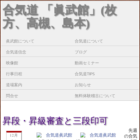
合気道 「眞武館」(枚
方、高槻、島本)
眞武館について
合気道について
合気道信念
ブログ
映像館
動画セミナー
行事日程
合気道TIPS
道場案内
お知らせ
問合せ
無料体験稽古について
昇段・昇級審査と三段印可
先週
12月
の合気