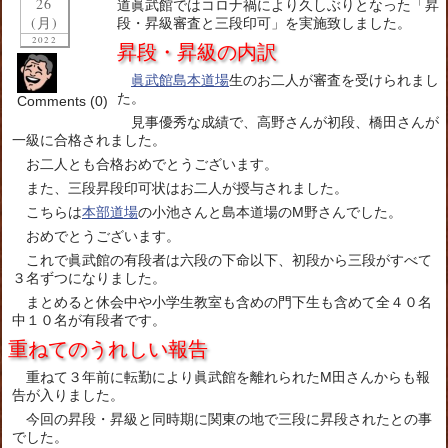
26
道眞武館ではコロナ禍により久しぶりとなった「昇
(月)
段・昇級審査と三段印可」を実施致しました。
2022
昇段・昇級の内訳
眞武館島本道場
生のお二人が審査を受けられまし
た。
Comments (0)
見事優秀な成績で、高野さんが初段、橋田さんが
一級に合格されました。
お二人とも合格おめでとうございます。
また、三段昇段印可状はお二人が授与されました。
こちらは
本部道場
の小池さんと島本道場のM野さんでした。
おめでとうございます。
これで眞武館の有段者は六段の下命以下、初段から三段がすべて
３名ずつになりました。
まとめると休会中や小学生教室も含めの門下生も含めて全４０名
中１０名が有段者です。
重ねてのうれしい報告
重ねて３年前に転勤により眞武館を離れられたM田さんからも報
告が入りました。
今回の昇段・昇級と同時期に関東の地で三段に昇段されたとの事
でした。