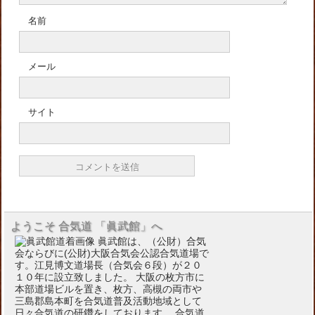
名前
メール
サイト
ようこそ 合気道 「眞武館」へ
眞武館は、（公財）合気
会ならびに(公財)大阪合気会公認合気道場で
す。江見博文道場長（合気会６段）が２０
１０年に設立致しました。 大阪の枚方市に
本部道場ビルを置き、枚方、高槻の両市や
三島郡島本町を合気道普及活動地域として
日々合気道の研鑽をしております。 合気道