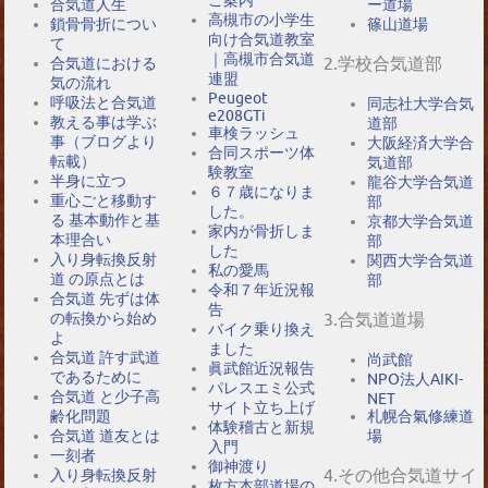
ご案内
合気道人生
ー道場
高槻市の小学生
鎖骨骨折につい
篠山道場
向け合気道教室
て
｜高槻市合気道
2.学校合気道部
合気道における
連盟
気の流れ
Peugeot
呼吸法と合気道
同志社大学合気
e208GTi
教える事は学ぶ
道部
車検ラッシュ
事（ブログより
大阪経済大学合
合同スポーツ体
転載）
気道部
験教室
半身に立つ
龍谷大学合気道
６７歳になりま
重心ごと移動す
部
した。
る 基本動作と基
京都大学合気道
家内が骨折しま
本理合い
部
した
入り身転換反射
関西大学合気道
私の愛馬
道 の原点とは
部
令和７年近況報
合気道 先ずは体
告
の転換から始め
3.合気道道場
バイク乗り換え
よ
ました
合気道 許す武道
尚武館
眞武館近況報告
であるために
NPO法人AIKI-
パレスエミ公式
合気道 と少子高
NET
サイト立ち上げ
札幌合氣修練道
齢化問題
体験稽古と新規
場
合気道 道友とは
入門
一刻者
御神渡り
4.その他合気道サイ
入り身転換反射
枚方本部道場の