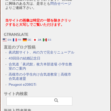
に興味のある方は、是非とも
問合せページ
よりご連絡下さい。
当サイトの画像は特定の一部を除きクリッ
クすると大写しでご覧いただけます。
GTRANSLATE
EN
FR
DE
JA
ES
直近のブログ投稿
眞武館サイト、AIの力で完全リニューアル
43回目の結婚記念日
合気道「眞武館」枚方本部道場 小学生教
室のご案内
高槻市の小学生向け合気道教室｜高槻市
合気道連盟
Peugeot e208GTi
サイト内検索
新規入門者募集