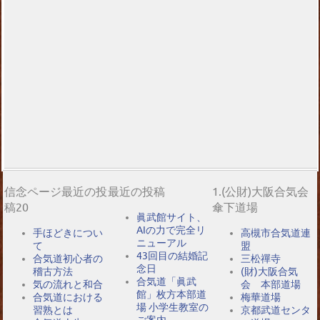
信念ページ最近の投
最近の投稿
1.(公財)大阪合気会
稿20
傘下道場
眞武館サイト、
AIの力で完全リ
手ほどきについ
高槻市合気道連
ニューアル
て
盟
43回目の結婚記
合気道初心者の
三松禪寺
念日
稽古方法
(財)大阪合気
合気道「眞武
気の流れと和合
会 本部道場
館」枚方本部道
合気道における
梅華道場
場 小学生教室の
習熟とは
京都武道センタ