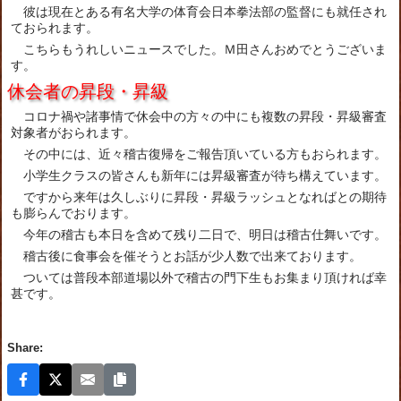
彼は現在とある有名大学の体育会日本拳法部の監督にも就任され
ておられます。
こちらもうれしいニュースでした。Ｍ田さんおめでとうございま
す。
休会者の昇段・昇級
コロナ禍や諸事情で休会中の方々の中にも複数の昇段・昇級審査
対象者がおられます。
その中には、近々稽古復帰をご報告頂いている方もおられます。
小学生クラスの皆さんも新年には昇級審査が待ち構えています。
ですから来年は久しぶりに昇段・昇級ラッシュとなればとの期待
も膨らんでおります。
今年の稽古も本日を含めて残り二日で、明日は稽古仕舞いです。
稽古後に食事会を催そうとお話が少人数で出来ております。
ついては普段本部道場以外で稽古の門下生もお集まり頂ければ幸
甚です。
Share: