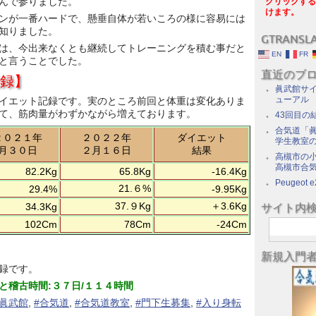
んで参りました。
クリックする
けます。
ンが一番ハードで、懸垂自体が若いころの様に容易には
知りました。
GTRANSL
は、今出来なくとも継続してトレーニングを積む事だと
EN
FR
と言うことでした。
直近のブ
録】
眞武館サイ
ューアル
イエット記録です。実のところ前回と体重は変化ありま
て、筋肉量がわずかながら増えております。
43回目の
合気道「眞
２０２１年
２０２２年
ダイエット
学生教室
月３０日
２月１６日
結果
高槻市の
高槻市合
82.2Kg
65.8Kg
-16.4Kg
Peugeot e
21.６%
29.4%
-9.95Kg
37.９Kg
＋3.6Kg
34.3Kg
サイト内
102Cm
78Cm
-24Cm
新規入門
録です。
と稽古時間:３７日/１１４時間
#眞武館
,
#合気道
,
#合気道教室
,
#門下生募集
,
#入り身転