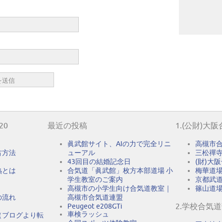
20
最近の投稿
1.(公財)大
眞武館サイト、AIの力で完全リニ
高槻市
古方法
ューアル
三松禪
43回目の結婚記念日
(財)大
熟とは
合気道「眞武館」枚方本部道場 小
梅華道
学生教室のご案内
京都武
高槻市の小学生向け合気道教室｜
篠山道
の流れ
高槻市合気道連盟
2.学校合気
Peugeot e208GTi
車検ラッシュ
（ブログより転