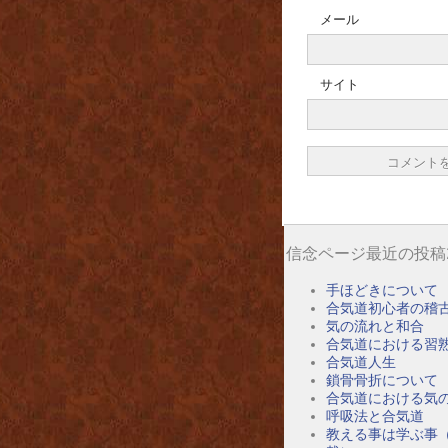
メール
サイト
信念ページ最近の投稿
手ほどきについて
合気道初心者の稽
気の流れと和合
合気道における習
合気道人生
鎖骨骨折について
合気道における気
呼吸法と合気道
教える事は学ぶ事