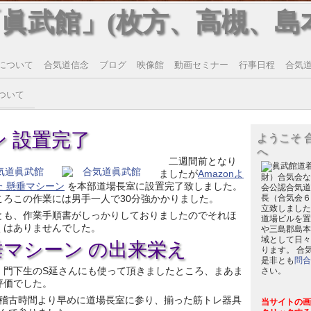
「眞武館」(枚方、高槻、島
について
合気道信念
ブログ
映像館
動画セミナー
行事日程
合気道T
ついて
 設置完了
ようこそ 
へ
二週間前となり
ましたが
Amazonよ
財）合気会な
た 懸垂マシーン
を本部道場長室に設置完了致しました。
会公認合気道
ころこの作業には男手一人で30分強かかりました。
長（合気会６
立致しました
とも、作業手順書がしっかりしておりましたのでそれほ
道場ビルを置
くはありませんでした。
や三島郡島本
域として日々
垂マシーン の出来栄え
ります。 合
是非とも
問合
、門下生のS延さんにも使って頂きましたところ、まあま
さい。
評価でした。
稽古時間より早めに道場長室に参り、揃った筋トレ器具
当サイトの画