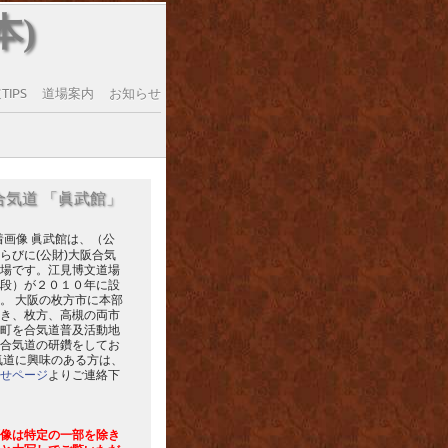
本)
IPS
道場案内
お知らせ
合気道 「眞武館」
眞武館は、（公
らびに(公財)大阪合気
場です。江見博文道場
段）が２０１０年に設
。 大阪の枚方市に本部
き、枚方、高槻の両市
町を合気道普及活動地
合気道の研鑽をしてお
気道に興味のある方は、
せページ
よりご連絡下
像は特定の一部を除き