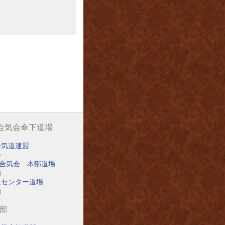
阪合気会傘下道場
合気道連盟
寺
阪合気会 本部道場
場
道センター道場
場
道部