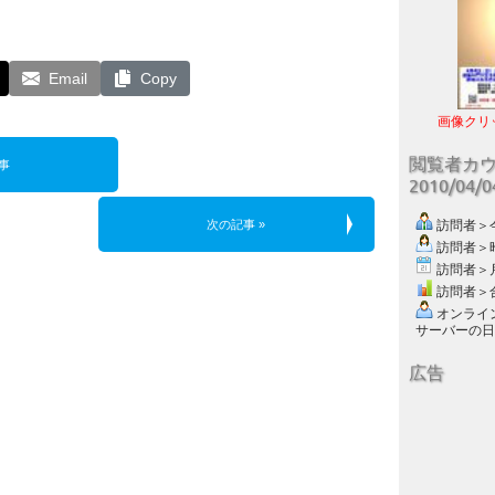
Email
Copy
画像クリ
閲覧者カ
事
2010/04/
次の記事 »
訪問者＞今日
訪問者＞昨日
訪問者＞月別
訪問者＞合計
オンライン数
サーバーの日付 :
広告