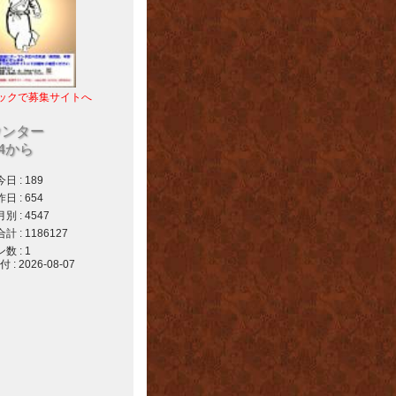
ックで募集サイトへ
ウンター
04から
 : 189
 : 654
 : 4547
 : 1186127
 : 1
 2026-08-07