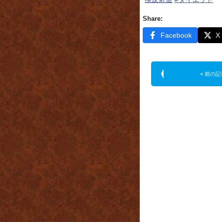
Share:
Facebook
X
« 前の記