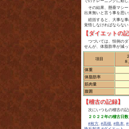
でのトレーニングに勤し
その結果、懸垂マシー
出来無いと言う事を思い
総括すると、大事な事
覚悟しなければならない
【ダイエットの記
つづいては、恒例のダ
せんが、体脂肪率が減っ
項目
８
体重
体脂肪率
筋肉量
腹囲
【稽古の記録】
次にいつもの稽古の記
２０２２年の稽古日数
#枚方
,
#高槻
,
#島本
,
換反射道
#ダイエット