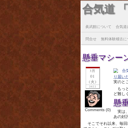
合気道 
眞武館について
合気道
問合せ
無料体験稽古に
懸垂マシーン
3月
01
り届い
(火)
実のと
2022
もっ
ど難し
懸
Comments (0)
実は
あの好
そこでそれ以来、毎回