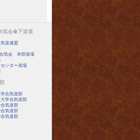
阪合気会傘下道場
合気道連盟
寺
阪合気会 本部道場
場
道センター道場
場
道部
大学合気道部
済大学合気道部
学合気道部
学合気道部
学合気道部