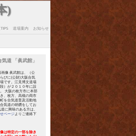
本)
IPS
道場案内
お知らせ
合気道 「眞武館」
眞武館は、（公
らびに(公財)大阪合気
場です。江見博文道場
段）が２０１０年に設
。 大阪の枚方市に本部
き、枚方、高槻の両市
町を合気道普及活動地
合気道の研鑽をしてお
気道に興味のある方は、
せページ
よりご連絡下
像は特定の一部を除き