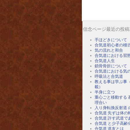
信念ページ最近の投稿
手ほどきについて
合気道初心者の稽
気の流れと和合
合気道における習
合気道人生
鎖骨骨折について
合気道における気
呼吸法と合気道
教える事は学ぶ事
載）
半身に立つ
重心ごと移動する 
理合い
入り身転換反射道 
合気道 先ずは体の
合気道 許す武道で
合気道 と少子高齢
合気道 道友とは