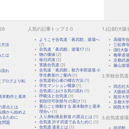
20
人気の記事トップ２０
1.(公財)大
ようこそ合気道「眞武館」道場へ
高槻市
古方法
(7)
三松禪
合気道「眞武館」道場17
(5)
(財)大
物の価値
(2)
熟とは
梅華道
毎日武道
(2)
京都武
実践合気道
(2)
篠山道
合気道「眞武館」枚方本部道場 小
の流れ
学生教室のご案内
(1)
2.学校合気
合気道初心者の稽古方法
(1)
（ブログより転
学生マンション構築
(1)
同志社
合気道における気の流れ
(1)
大阪経
呼吸法と合気道
(1)
基本動作と基本
龍谷大
初段印可状授与 の喜び
(1)
京都大
重心ごと移動する 基本動作と基本
の原点とは
関西大
理合い
(1)
転換から始めよ
入り身転換反射道 の原点とは
(1)
あるために
3.合気道道場
合気道 許す武道であるために
(1)
化問題
合気道 道友とは
(1)
尚武館