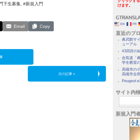
クリックする
#門下生募集, #新規入門
けます。
GTRANSL
EN
FR
Email
Copy
直近のブ
眞武館サイ
ューアル
43回目の
事
合気道「眞
学生教室
高槻市の
次の記事 »
高槻市合
Peugeot e
サイト内
新規入門