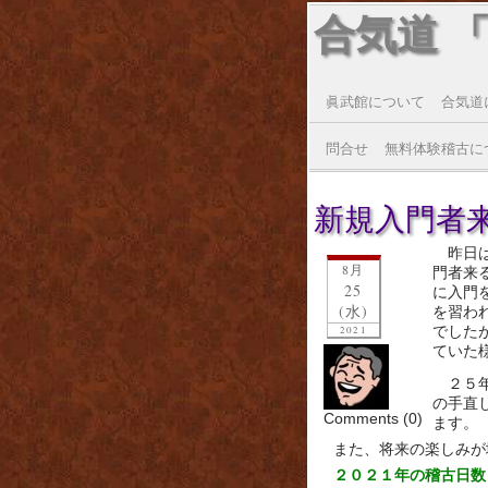
合気道 
眞武館について
合気道
問合せ
無料体験稽古に
新規入門者
昨日
8月
門者来
25
に入門
(水)
を習わ
でした
2021
ていた
２５
の手直
Comments (0)
ます。
また、将来の楽しみが
２０２１年の稽古日数