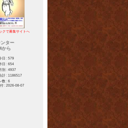
ックで募集サイトへ
ウンター
04から
 : 579
 : 654
 : 4937
 : 1186517
 : 6
 2026-08-07