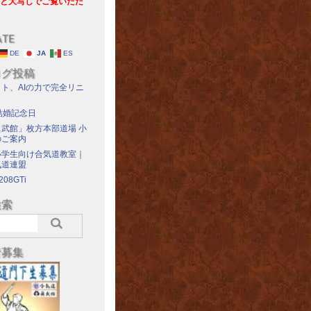
と大写しでご覧いただ
ATE
DE
JA
ES
ログ投稿
ト、AIの力で完全リニ
結婚記念日
武館」枚方本部道場 小
のご案内
小学生向け合気道教室｜
気道連盟
208GTi
検索
者募集