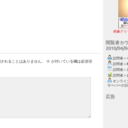
画像クリ
閲覧者カ
2010/04/
訪問者＞今日
開されることはありません。
※
が付いている欄は必須項
訪問者＞昨日
訪問者＞月別
訪問者＞合計
オンライン数
サーバーの日付 :
広告