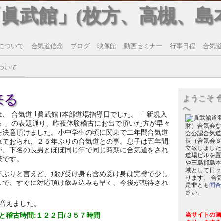
「眞武館」(枚方、高槻、島
について
合気道信念
ブログ
映像館
動画セミナー
行事日程
合気道T
ついて
来る
ようこそ 
へ
は、 合気道 ｢眞武館｣本部道場指導日でした。「 新規入
る 」の表題通り、昨夜体験稽古にお出で頂いた方が早々
財）合気会な
を決意頂けました。小中学生の頃に関東で二年間合気道
会公認合気道
れておられ、２５年ぶりの合気道との事。息子は五年間
長（合気会６
立致しました
が、下名の長男とほぼ同じ年で同じ時期に合気道をされ
道場ビルを置
様です。
や三島郡島本
域として日々
年ぶりと言えど、飛び受け身も含め受け身は完璧で少し
ります。 合
しで、すぐに対応頂け飲み込みも早く、今後が期待され
是非とも
問合
さい。
増えました。
と稽古時間:１２２
日/３５７時間
当サイトの画