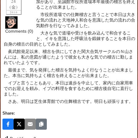
24
加があり、至誠館市役所道場本年最後の稽古を終え
(金)
ることが出来ました。
2010
市役所道場での仕舞稽古と言うことで本日は大き
な気の流れと天地神人和合を意識した気の流れの合
気動作を行なってみました。
Comments (0)
大きな気で道場や受けを飲み込んで和合するこ
と、イキを意識した呼吸法を鍛錬することを本日の
自身の稽古の目的としてみました。
眞武館発足以来、稽古を供にしてきた関大合気サークルのＮ山さ
んには、私の意図が通じたようで彼女も大きな気での稽古に勤しま
れていたようです。
最後まで、気を発揮した稽古を気持ちよく行なうことが出来まし
た。本当に気持ちよく稽古を終えることが出来ました。
イブと言うこともあり、本日は速歩を中止して、家内に自家用車
でのお迎えを頼み、イブの料理を食するために稽古後自宅に直行し
ました。
さあ、明日は芝生体育館での仕舞稽古です。明日も頑張ります。
Share: