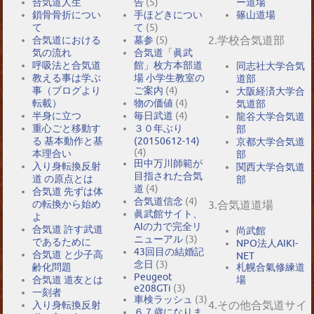
合気道人生
告
(5)
ー道場
鎖骨骨折につい
手ほどきについ
篠山道場
て
て
(5)
2.学校合気道部
合気道における
墓参
(5)
気の流れ
合気道「眞武
呼吸法と合気道
館」枚方本部道
同志社大学合気
教える事は学ぶ
場 小学生教室の
道部
事（ブログより
ご案内
(4)
大阪経済大学合
転載）
物の価値
(4)
気道部
半身に立つ
毎日武道
(4)
龍谷大学合気道
重心ごと移動す
３０年ぶり
部
る 基本動作と基
(20150612-14)
京都大学合気道
(4)
本理合い
部
田中万川師範が
入り身転換反射
関西大学合気道
目指された合気
道 の原点とは
部
道
(4)
合気道 先ずは体
合気道信念
(4)
の転換から始め
3.合気道道場
眞武館サイト、
よ
AIの力で完全リ
合気道 許す武道
尚武館
ニューアル
(3)
であるために
NPO法人AIKI-
43回目の結婚記
合気道 と少子高
NET
念日
(3)
札幌合氣修練道
齢化問題
Peugeot
場
合気道 道友とは
e208GTi
(3)
一刻者
車検ラッシュ
(3)
4.その他合気道サイ
入り身転換反射
６７歳になりま