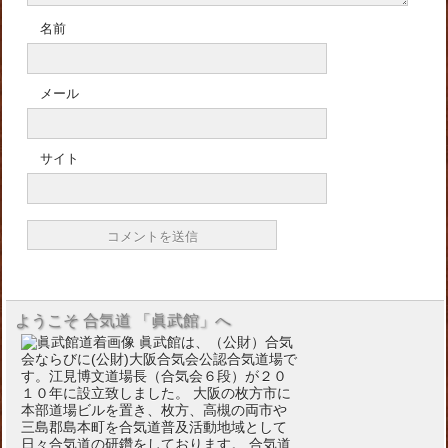
名前
メール
サイト
ようこそ 合気道 「眞武館」へ
眞武館は、（公財）合気
会ならびに(公財)大阪合気会公認合気道場で
す。江見博文道場長（合気会６段）が２０
１０年に設立致しました。 大阪の枚方市に
本部道場ビルを置き、枚方、高槻の両市や
三島郡島本町を合気道普及活動地域として
日々合気道の研鑽をしております。 合気道