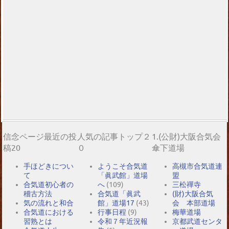
信念ページ最近の投
人気の記事トップ２
1.(公財)大阪合気会
稿20
０
傘下道場
手ほどきについ
ようこそ合気道
高槻市合気道連
て
「眞武館」道場
盟
合気道初心者の
へ
(109)
三松禪寺
稽古方法
合気道「眞武
(財)大阪合気
気の流れと和合
館」道場17
(43)
会 本部道場
合気道における
行事日程
(9)
梅華道場
習熟とは
令和７年近況報
京都武道センタ