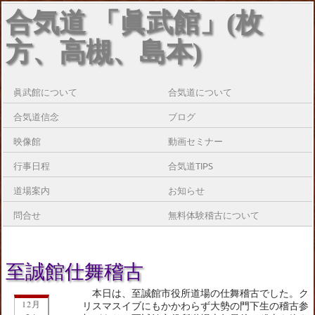
合気道 「眞武館」(枚
方、高槻、島本)
眞武館について
合気道について
合気道信念
ブログ
映像館
動画セミナー
行事日程
合気道TIPS
道場案内
お知らせ
問合せ
無料体験稽古について
至誠館仕舞稽古
本日は、至誠館市役所道場の仕舞稽古でした。ク
12月
リスマスイブにもかかわらず大勢の門下生の稽古参