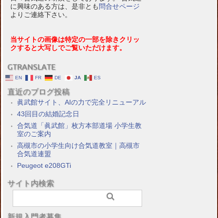
に興味のある方は、是非とも
問合せページ
よりご連絡下さい。
当サイトの画像は特定の一部を除きクリッ
クすると大写しでご覧いただけます。
GTRANSLATE
EN
FR
DE
JA
ES
直近のブログ投稿
眞武館サイト、AIの力で完全リニューアル
43回目の結婚記念日
合気道「眞武館」枚方本部道場 小学生教
室のご案内
高槻市の小学生向け合気道教室｜高槻市
合気道連盟
Peugeot e208GTi
サイト内検索
新規入門者募集