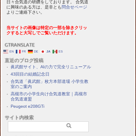
日々合気道の研鑽をしております。 合気道
に興味のある方は、是非とも
問合せページ
よりご連絡下さい。
当サイトの画像は特定の一部を除きクリッ
クすると大写しでご覧いただけます。
GTRANSLATE
EN
FR
DE
JA
ES
直近のブログ投稿
眞武館サイト、AIの力で完全リニューアル
43回目の結婚記念日
合気道「眞武館」枚方本部道場 小学生教
室のご案内
高槻市の小学生向け合気道教室｜高槻市
合気道連盟
Peugeot e208GTi
サイト内検索