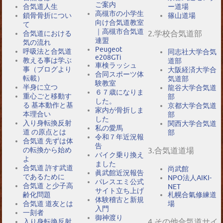
ご案内
合気道人生
ー道場
高槻市の小学生
鎖骨骨折につい
篠山道場
向け合気道教室
て
｜高槻市合気道
2.学校合気道部
合気道における
連盟
気の流れ
Peugeot
呼吸法と合気道
同志社大学合気
e208GTi
教える事は学ぶ
道部
車検ラッシュ
事（ブログより
大阪経済大学合
合同スポーツ体
転載）
気道部
験教室
半身に立つ
龍谷大学合気道
６７歳になりま
重心ごと移動す
部
した。
る 基本動作と基
京都大学合気道
家内が骨折しま
本理合い
部
した
入り身転換反射
関西大学合気道
私の愛馬
道 の原点とは
部
令和７年近況報
合気道 先ずは体
告
の転換から始め
3.合気道道場
バイク乗り換え
よ
ました
合気道 許す武道
尚武館
眞武館近況報告
であるために
NPO法人AIKI-
パレスエミ公式
合気道 と少子高
NET
サイト立ち上げ
札幌合氣修練道
齢化問題
体験稽古と新規
場
合気道 道友とは
入門
一刻者
御神渡り
4.その他合気道サイ
入り身転換反射