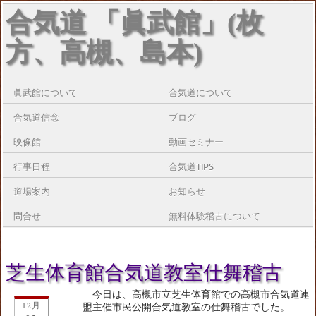
合気道 「眞武館」(枚
方、高槻、島本)
眞武館について
合気道について
合気道信念
ブログ
映像館
動画セミナー
行事日程
合気道TIPS
道場案内
お知らせ
問合せ
無料体験稽古について
芝生体育館合気道教室仕舞稽古
今日は、高槻市立芝生体育館での高槻市合気道連
12月
盟主催市民公開合気道教室の仕舞稽古でした。