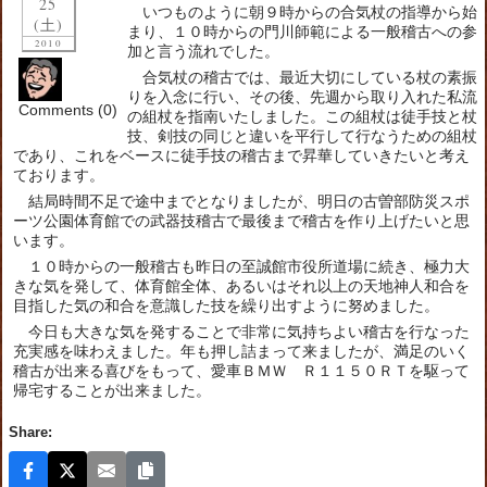
25
いつものように朝９時からの合気杖の指導から始
(土)
まり、１０時からの門川師範による一般稽古への参
2010
加と言う流れでした。
合気杖の稽古では、最近大切にしている杖の素振
りを入念に行い、その後、先週から取り入れた私流
Comments (0)
の組杖を指南いたしました。この組杖は徒手技と杖
技、剣技の同じと違いを平行して行なうための組杖
であり、これをベースに徒手技の稽古まで昇華していきたいと考え
ております。
結局時間不足で途中までとなりましたが、明日の古曽部防災スポ
ーツ公園体育館での武器技稽古で最後まで稽古を作り上げたいと思
います。
１０時からの一般稽古も昨日の至誠館市役所道場に続き、極力大
きな気を発して、体育館全体、あるいはそれ以上の天地神人和合を
目指した気の和合を意識した技を繰り出すように努めました。
今日も大きな気を発することで非常に気持ちよい稽古を行なった
充実感を味わえました。年も押し詰まって来ましたが、満足のいく
稽古が出来る喜びをもって、愛車ＢＭＷ Ｒ１１５０ＲＴを駆って
帰宅することが出来ました。
Share: