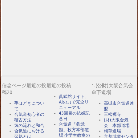
信念ページ最近の投
最近の投稿
1.(公財)大阪合気会
稿20
傘下道場
眞武館サイト、
AIの力で完全リ
手ほどきについ
高槻市合気道連
ニューアル
て
盟
43回目の結婚記
合気道初心者の
三松禪寺
念日
稽古方法
(財)大阪合気
合気道「眞武
気の流れと和合
会 本部道場
館」枚方本部道
合気道における
梅華道場
場 小学生教室の
習熟とは
京都武道センタ