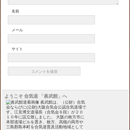
名前
メール
サイト
ようこそ 合気道 「眞武館」へ
眞武館は、（公財）合気
会ならびに(公財)大阪合気会公認合気道場で
す。江見博文道場長（合気会６段）が２０
１０年に設立致しました。 大阪の枚方市に
本部道場ビルを置き、枚方、高槻の両市や
三島郡島本町を合気道普及活動地域として