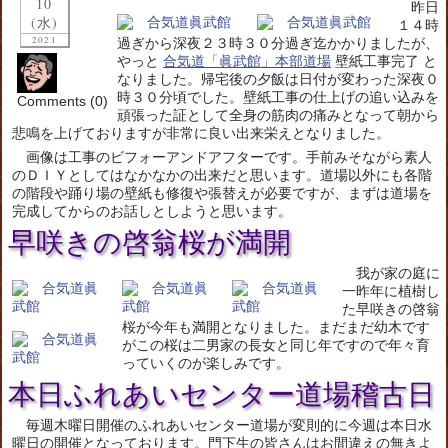
10
昨日
(水)
１４時
2021
過ぎから深夜２３時３０分過ぎ迄かかりましたが、
やっと
合気道「眞武館」本部道場
壁紙工事完了 と
なりました。帰宅後の夕飯は日付が変わった深夜０
時３０分頃でした。壁紙工事の仕上げの追い込みを
Comments (0)
頑張った証として全身の筋肉の痛みとなって朝から
悲鳴を上げておりますが非常に良い出来栄えとなりました。
画像は工事のビフォーアンドアフターです。手前みそながら素人
のＤＩＹとしてはなかなかの出来だと思います。道場以外にも各階
の階段や踊り場の壁紙も修復や張替えが必要ですが、まずは道場を
完成してからのお話しとしようと思います。
早咲きの啓翁桜が満開
我が家の庭に
一昨年に植樹し
た早咲きの啓翁
桜が今年も満開となりました。まだまだ幼木です
がこの桜は二男家の長女と同じ年ですので年々育
っていくのが楽しみです。
本日ふれあいセンター道場稽古日
毎週木曜日開催のふれあいセンター道場が変則的に今週は本日水
曜日の開催となっております。門下生の皆さんはお間違えの無きよ