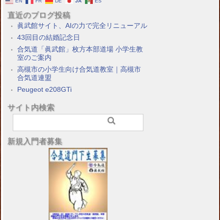
EN
FR
DE
JA
ES
直近のブログ投稿
眞武館サイト、AIの力で完全リニューアル
43回目の結婚記念日
合気道「眞武館」枚方本部道場 小学生教
室のご案内
高槻市の小学生向け合気道教室｜高槻市
合気道連盟
Peugeot e208GTi
サイト内検索
新規入門者募集