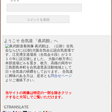
サイト
ようこそ 合気道 「眞武館」へ
眞武館は、（公財）合気
会ならびに(公財)大阪合気会公認合気道場で
す。江見博文道場長（合気会６段）が２０
１０年に設立致しました。 大阪の枚方市に
本部道場ビルを置き、枚方、高槻の両市や
三島郡島本町を合気道普及活動地域として
日々合気道の研鑽をしております。 合気道
に興味のある方は、是非とも
問合せページ
よりご連絡下さい。
当サイトの画像は特定の一部を除きクリッ
クすると大写しでご覧いただけます。
GTRANSLATE