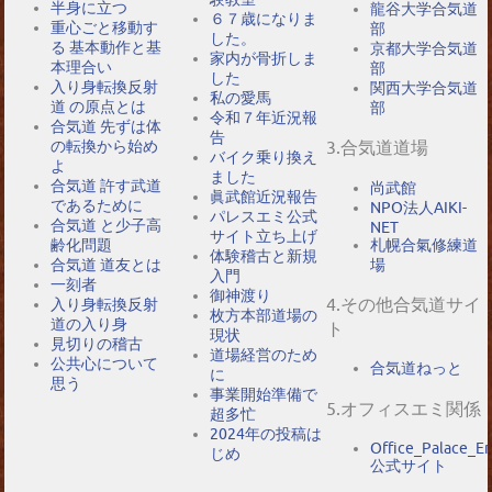
半身に立つ
龍谷大学合気道
６７歳になりま
重心ごと移動す
部
した。
る 基本動作と基
京都大学合気道
家内が骨折しま
本理合い
部
した
入り身転換反射
関西大学合気道
私の愛馬
道 の原点とは
部
令和７年近況報
合気道 先ずは体
告
の転換から始め
3.合気道道場
バイク乗り換え
よ
ました
合気道 許す武道
尚武館
眞武館近況報告
であるために
NPO法人AIKI-
パレスエミ公式
合気道 と少子高
NET
サイト立ち上げ
札幌合氣修練道
齢化問題
体験稽古と新規
場
合気道 道友とは
入門
一刻者
御神渡り
4.その他合気道サイ
入り身転換反射
枚方本部道場の
道の入り身
ト
現状
見切りの稽古
道場経営のため
公共心について
合気道ねっと
に
思う
事業開始準備で
5.オフィスエミ関係
超多忙
2024年の投稿は
Office_Palace_E
じめ
公式サイト