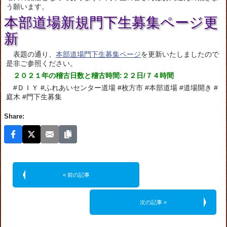
う願います。
本部道場新規門下生募集ページ更
新
表題の通り、
本部道場門下生募集ページ
を更新いたしましたので
是非ご参照ください。
２０２１年の稽古日数と稽古時間:２２日/７４時間
#ＤＩＹ #ふれあいセンター道場 #枚方市 #本部道場 #道場開き #
庭木 #門下生募集
Share:
« 前の記事
次の記事 »