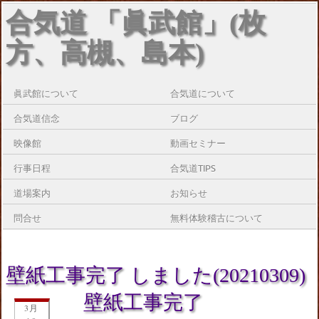
合気道 「眞武館」(枚
方、高槻、島本)
眞武館について
合気道について
合気道信念
ブログ
映像館
動画セミナー
行事日程
合気道TIPS
道場案内
お知らせ
問合せ
無料体験稽古について
壁紙工事完了 しました(20210309)
壁紙工事完了
3月