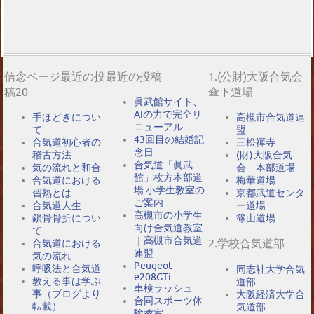
信念ページ最近の投
最近の投稿
1.(公財)大阪合気会
稿20
傘下道場
眞武館サイト、
AIの力で完全リ
手ほどきについ
高槻市合気道連
ニューアル
て
盟
43回目の結婚記
合気道初心者の
三松禪寺
念日
稽古方法
(財)大阪合気
合気道「眞武
気の流れと和合
会 本部道場
館」枚方本部道
合気道における
梅華道場
場 小学生教室の
習熟とは
京都武道センタ
ご案内
合気道人生
ー道場
高槻市の小学生
鎖骨骨折につい
篠山道場
向け合気道教室
て
｜高槻市合気道
2.学校合気道部
合気道における
連盟
気の流れ
Peugeot
呼吸法と合気道
同志社大学合気
e208GTi
教える事は学ぶ
道部
車検ラッシュ
事（ブログより
大阪経済大学合
合同スポーツ体
転載）
気道部
験教室