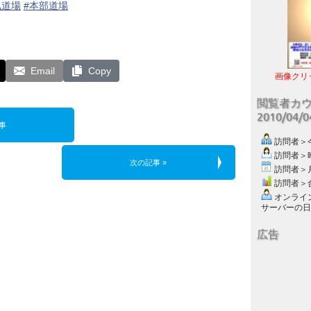
気道場
#本部道場
Email
Copy
画像クリ
閲覧者カ
2010/04/
事
訪問者＞今日
訪問者＞昨日
次の記事 »
訪問者＞月別
訪問者＞合計
オンライン数
サーバーの日付 :
広告