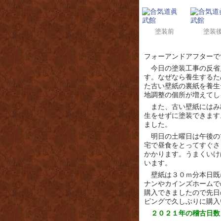
塗装前
塗装
フォーアンドアフターで
今日の塗装工事の反省
す。なぜなら養生するた
た古い壁紙の裏紙を養生
地調整の個所が増えてし
また、古い壁紙にはみ
生をせずに塗装できます
ました。
明日の土曜日は午後の
宅で昼食をとってすぐさ
かかります。うまくいけ
います。
壁紙は３０ｍ分本日既
ナンやカインズホームで
購入できましたので先日
ピングで久しぶりに購入
２０２１年の稽古日数