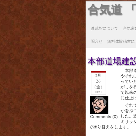
合気道 
眞武館について
合気道
問合せ
無料体験稽古に
本部道場建設状況
本部
2月
やそれ
26
ってい
(金)
がしを
て以来
2021
に仕上
それ
かをぶ
した。
Comments (0)
ミサッ
で塗り替えをします。