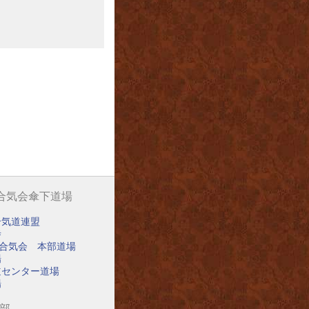
阪合気会傘下道場
合気道連盟
寺
阪合気会 本部道場
場
道センター道場
場
道部