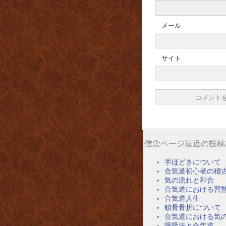
メール
サイト
信念ページ最近の投稿
手ほどきについて
合気道初心者の稽
気の流れと和合
合気道における習
合気道人生
鎖骨骨折について
合気道における気
呼吸法と合気道