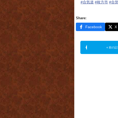
#合気道
#枚方市
#合
Share:
Facebook
X
« 前の記