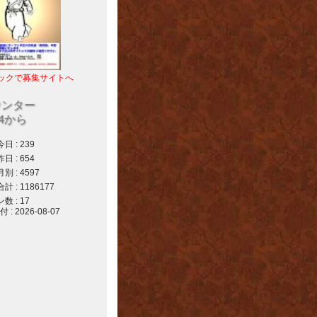
ックで募集サイトへ
ウンター
04から
 : 239
 : 654
 : 4597
 : 1186177
 : 17
 2026-08-07