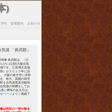
本)
IPS
道場案内
お知らせ
合気道 「眞武館」
眞武館は、（公
らびに(公財)大阪合気
場です。江見博文道場
段）が２０１０年に設
。 大阪の枚方市に本部
き、枚方、高槻の両市
町を合気道普及活動地
合気道の研鑽をしてお
気道に興味のある方は、
せページ
よりご連絡下
像は特定の一部を除き