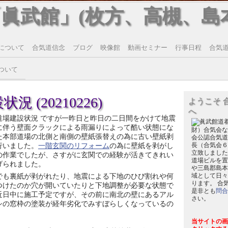
「眞武館」(枚方、高槻、島
について
合気道信念
ブログ
映像館
動画セミナー
行事日程
合気道T
ついて
 (20210226)
ようこそ 
へ
道場建設状況 ですが一昨日と昨日の二日間をかけて地震
に伴う壁面クラックによる雨漏りによって酷い状態にな
財）合気会な
た本部道場の北側と南側の壁紙張替えの為に古い壁紙剥
会公認合気道
行いました。
一階玄関のリフォーム
の為に壁紙を剥がし
長（合気会６
立致しました
の作業でしたが、さすがに玄関での経験が活きてきれい
道場ビルを置
げられました。
や三島郡島本
でも裏紙が剥がれたり、地震による下地のひび割れや何
域として日々
ります。 合
つけたのか穴が開いていたりと下地調整が必要な状態で
是非とも
問合
近日中に施工予定ですが、その前に南北の壁にあるアル
さい。
シの窓枠の塗装が経年劣化でみすぼらしくなっているの
当サイトの画