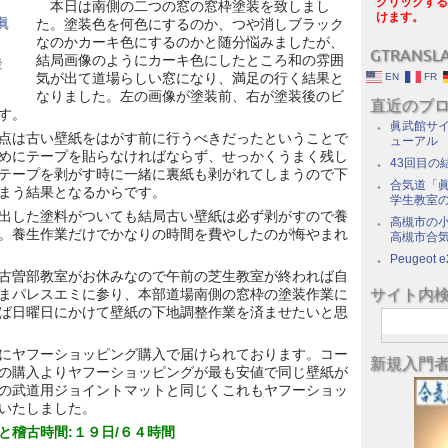
クリックする
本日は南側の二つの窓の窓枠塗装を致しまし
けます。
た。塗装色を何色にするのか、つや消しブラック
なのかカーキ色にするのかと随分悩みましたが、
GTRANSL
結局画像のようにカーキ色にしたところ和の雰囲
後
気が出て道場らしい窓になり、満足の行く結果と
EN
FR
なりました。左の画像が塗装前、右が塗装後のビ
直近のブ
す。
眞武館サイ
点は古い壁紙をはがす前に行うべきだったということで
ューアル
めにテープを貼らなければならず、せっかくうまく残し
43回目の
テープを剥がす時に一緒に裏紙も剥がれてしまうので下
合気道「眞
まう結果となるからです。
学生教室
出した塗料がついても結局古い壁紙は必ず剥がすので養
高槻市の
。養生作業だけでかなりの時間を費やしたのが悔やまれ
高槻市合
Peugeot e
古曽部教室がお休みなので午前の芝生教室が終われば自
サイト内
まパレスエミに参り、本部道場南側の窓枠の塗装作業に
ば日曜日にかけて壁紙の下地調整作業を済ませたいと思
にヤフーショッピング購入で届けられております。コー
新規入門
の購入よりヤフーショッピングが最も安値で同じ壁紙が
の武道用ジョイントマットと同じくこれもヤフーショッ
いたしました。
と稽古時間:１９日/６４時間