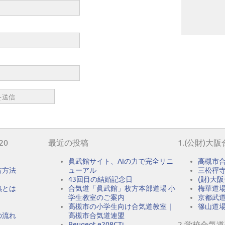
20
最近の投稿
1.(公財)大
眞武館サイト、AIの力で完全リニ
高槻市
古方法
ューアル
三松禪
43回目の結婚記念日
(財)大
熟とは
合気道「眞武館」枚方本部道場 小
梅華道
学生教室のご案内
京都武
高槻市の小学生向け合気道教室｜
篠山道
の流れ
高槻市合気道連盟
2.学校合気
Peugeot e208GTi