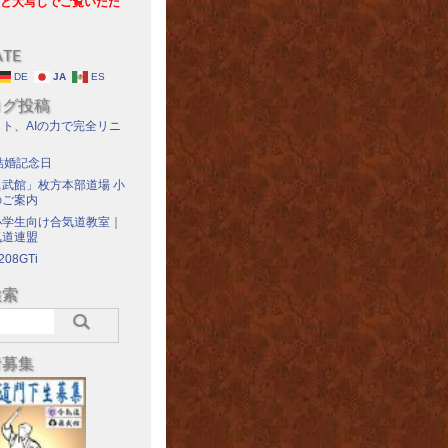
と大写しでご覧いただ
ATE
DE
JA
ES
ログ投稿
ト、AIの力で完全リニ
結婚記念日
武館」枚方本部道場 小
のご案内
小学生向け合気道教室｜
気道連盟
208GTi
検索
者募集