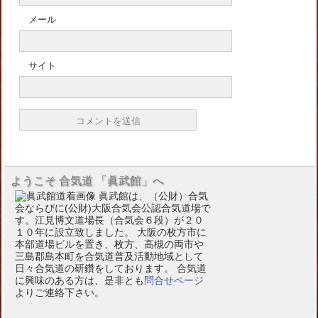
メール
サイト
ようこそ 合気道 「眞武館」へ
眞武館は、（公財）合気
会ならびに(公財)大阪合気会公認合気道場で
す。江見博文道場長（合気会６段）が２０
１０年に設立致しました。 大阪の枚方市に
本部道場ビルを置き、枚方、高槻の両市や
三島郡島本町を合気道普及活動地域として
日々合気道の研鑽をしております。 合気道
に興味のある方は、是非とも
問合せページ
よりご連絡下さい。