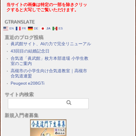
当サイトの画像は特定の一部を除きクリッ
クすると大写しでご覧いただけます。
GTRANSLATE
EN
FR
DE
JA
ES
直近のブログ投稿
眞武館サイト、AIの力で完全リニューアル
43回目の結婚記念日
合気道「眞武館」枚方本部道場 小学生教
室のご案内
高槻市の小学生向け合気道教室｜高槻市
合気道連盟
Peugeot e208GTi
サイト内検索
新規入門者募集