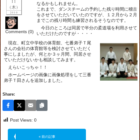
11
なるかもしれません。
(木)
これまで、ダンスチームの予約した残り時間に稽古
2010
をさせていただいていたのですが、１２月から２月
までこの残り時間も練習されるそうなのです。
今日のところは同居で半分の柔道場を利用させて
Comments (0)
いただけたのですが・・・・
現在、町立中学校の体育館、七番弟子Ｔ尾
さんの会社の体育館等を検討させていただく
事にしましたが、何とか３ヶ月間、同居させ
ていただけないかも相談してみます。
えらいこっちゃ！！
ホームページの画像に画像処理をして三番
弟子Ｔ田さんを追加しました。
Share:
Post Views:
0
« 前の記事