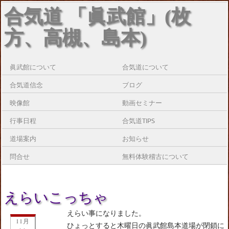
合気道 「眞武館」(枚
方、高槻、島本)
眞武館について
合気道について
合気道信念
ブログ
映像館
動画セミナー
行事日程
合気道TIPS
道場案内
お知らせ
問合せ
無料体験稽古について
えらいこっちゃ
えらい事になりました。
11月
ひょっとすると木曜日の眞武館島本道場が閉鎖に