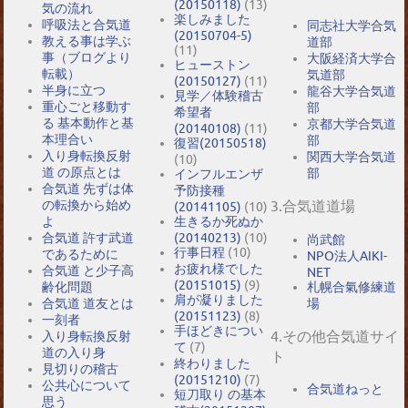
(20150118)
(13)
気の流れ
楽しみました
呼吸法と合気道
同志社大学合気
(20150704-5)
教える事は学ぶ
道部
(11)
事（ブログより
大阪経済大学合
ヒューストン
転載）
気道部
(20150127)
(11)
半身に立つ
龍谷大学合気道
見学／体験稽古
重心ごと移動す
部
希望者
る 基本動作と基
京都大学合気道
(20140108)
(11)
本理合い
部
復習(20150518)
入り身転換反射
関西大学合気道
(10)
道 の原点とは
部
インフルエンザ
合気道 先ずは体
予防接種
の転換から始め
3.合気道道場
(20141105)
(10)
よ
生きるか死ぬか
合気道 許す武道
(20140213)
(10)
尚武館
行事日程
(10)
であるために
NPO法人AIKI-
お疲れ様でした
合気道 と少子高
NET
(20151015)
(9)
札幌合氣修練道
齢化問題
肩が凝りました
場
合気道 道友とは
(20151123)
(8)
一刻者
手ほどきについ
4.その他合気道サイ
入り身転換反射
て
(7)
道の入り身
ト
終わりました
見切りの稽古
(20151210)
(7)
公共心について
合気道ねっと
短刀取り の基本
思う