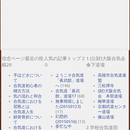
信念ページ最近の投
人気の記事トップ２
1.(公財)大阪合気会
稿20
０
傘下道場
手ほどきについ
ようこそ合気道
高槻市合気道連
て
「眞武館」道場
盟
合気道初心者の
へ
(146)
三松禪寺
稽古方法
合気道「眞武
(財)大阪合気
気の流れと和合
館」道場17
(68)
会 本部道場
合気道における
無事帰国しまし
梅華道場
習熟とは
た(20150123)
京都武道センタ
合気道人生
(17)
ー道場
幻想的
鎖骨骨折につい
篠山道場
(20150516)
(13)
て
多忙な中
2.学校合気道部
合気道における