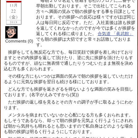
毎朝２００名近く在籍する社のフロアに二番手で
11月
早朝出勤しております。そこで出社してこられる
22
方々へ満面の笑みで朝の挨拶をする事を日課として
(金)
おります。その挨拶への反応は様々ですがほぼ同じ
人は毎日同じ反応です。ただ、入社直後は誰も挨拶
2019
を返してくれなかったのですが今では多くが挨拶を
返してくれる様に成りました。
合気道 「眞武館」
でも朝の挨拶は大切ですと常々お話致しておりま
Comments (0)
す。
挨拶をしても無反応な方でも、毎日笑顔で挨拶を差し向けており
ますとその内挨拶を返して頂けたり、逆に先に挨拶を頂けたりもす
るものですが、頑なに無表情で通したりうつむいたまま無視を決め
込む方も多くおられます。
その様な方にもいつかは満面の笑みで朝の挨拶を返していただけ
るように元気な挨拶を翌日も続ける様にしております。
どんな方でも挨拶を返さざるを得ないような満面の笑みを目指し
ております。(名字がえみですから(笑))
ただ挨拶の返し様を見るとその方々の調子が手に取るようにわか
ります。
メンタルを病まれていないかと心配になる方も多くおられます。
もしそうであるなら、却って朝の挨拶を元気よく行うようにされれ
ば朝から気持ちも晴れるとも思いますので私自身はどのような場合
も朝の挨拶は明るく行うようにしております。