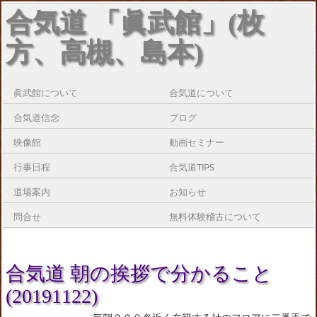
合気道 「眞武館」(枚
方、高槻、島本)
眞武館について
合気道について
合気道信念
ブログ
映像館
動画セミナー
行事日程
合気道TIPS
道場案内
お知らせ
問合せ
無料体験稽古について
合気道 朝の挨拶で分かること
(20191122)