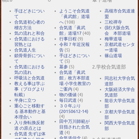
手ほどきについ
ようこそ合気道
高槻市合気道連
て
「眞武館」道場
盟
合気道初心者の
へ
(108)
三松禪寺
稽古方法
合気道「眞武
(財)大阪合気
気の流れと和合
館」道場17
(40)
会 本部道場
合気道における
行事日程
(9)
梅華道場
習熟とは
令和７年近況報
京都武道センタ
合気道人生
告
(5)
ー道場
鎖骨骨折につい
手ほどきについ
篠山道場
て
て
(5)
2.学校合気道部
合気道における
墓参
(5)
気の流れ
合気道「眞武
呼吸法と合気道
館」枚方本部道
同志社大学合気
教える事は学ぶ
場 小学生教室の
道部
事（ブログより
ご案内
(4)
大阪経済大学合
転載）
物の価値
(4)
気道部
半身に立つ
毎日武道
(4)
龍谷大学合気道
重心ごと移動す
３０年ぶり
部
る 基本動作と基
(20150612-14)
京都大学合気道
(4)
本理合い
部
田中万川師範が
入り身転換反射
関西大学合気道
目指された合気
道 の原点とは
部
道
(4)
合気道 先ずは体
合気道信念
(4)