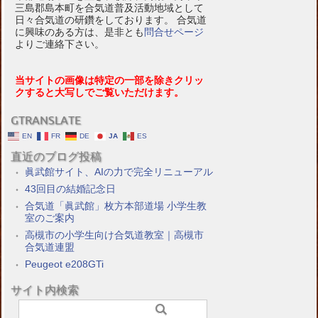
三島郡島本町を合気道普及活動地域として
日々合気道の研鑽をしております。 合気道
に興味のある方は、是非とも
問合せページ
よりご連絡下さい。
当サイトの画像は特定の一部を除きクリッ
クすると大写しでご覧いただけます。
GTRANSLATE
EN
FR
DE
JA
ES
直近のブログ投稿
眞武館サイト、AIの力で完全リニューアル
43回目の結婚記念日
合気道「眞武館」枚方本部道場 小学生教
室のご案内
高槻市の小学生向け合気道教室｜高槻市
合気道連盟
Peugeot e208GTi
サイト内検索