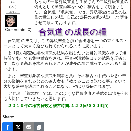
21
ちゃんの三級昇級審査とＴ良さんの二級昇級審査の
(木)
備えとして審査内容を中心に稽古をして頂きまし
た。 合気道 「眞武館」では、昇級審査は自己の技
2019
量の棚卸しの場、自己の成長の確認の場として実施
させて頂いております。
Comments (0)
合気道 の成長の糧
合気道 の成長は、この昇級審査と演武会出場を一つのマイルスト
ーンとして大きく延びられておられるように思います。
より良い審査結果や演武の結果を出したいと目的意識を持って短
時間であっても集中稽古をされ、審査や演武後はその結果を反省し
て、次なる高みを求められることが成長の糧に成っておられると思
います。
また、審査対象者や演武出演者と共にその稽古の手伝いや悪い部
分の指摘をされるなどの協力者も「教えることは教わる事」という
大切な過程を過ごされることになり、やはり成長されます。
合気道 「眞武館」では、このような昇級審査と演武会出演を今後
も大切にしていきたいと思います。
２０１９年の稽古日数と稽古時間:１２２日/３３１時間
Share: