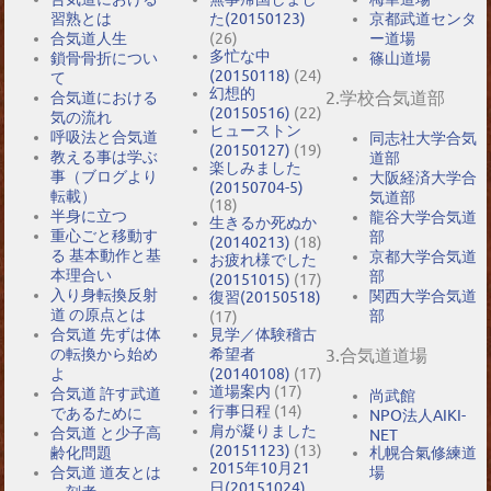
習熟とは
た(20150123)
京都武道センタ
合気道人生
(26)
ー道場
多忙な中
鎖骨骨折につい
篠山道場
(20150118)
(24)
て
幻想的
2.学校合気道部
合気道における
(20150516)
(22)
気の流れ
ヒューストン
呼吸法と合気道
同志社大学合気
(20150127)
(19)
教える事は学ぶ
道部
楽しみました
事（ブログより
大阪経済大学合
(20150704-5)
転載）
気道部
(18)
半身に立つ
龍谷大学合気道
生きるか死ぬか
重心ごと移動す
部
(20140213)
(18)
る 基本動作と基
京都大学合気道
お疲れ様でした
本理合い
部
(20151015)
(17)
入り身転換反射
関西大学合気道
復習(20150518)
道 の原点とは
部
(17)
合気道 先ずは体
見学／体験稽古
の転換から始め
希望者
3.合気道道場
よ
(20140108)
(17)
道場案内
(17)
合気道 許す武道
尚武館
行事日程
(14)
であるために
NPO法人AIKI-
肩が凝りました
合気道 と少子高
NET
(20151123)
(13)
札幌合氣修練道
齢化問題
2015年10月21
場
合気道 道友とは
日(20151024)