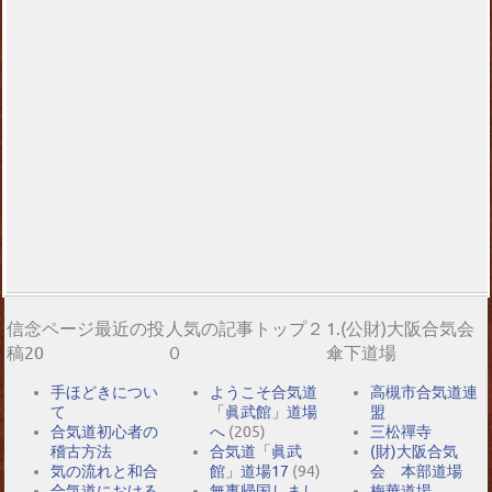
信念ページ最近の投
人気の記事トップ２
1.(公財)大阪合気会
稿20
０
傘下道場
手ほどきについ
ようこそ合気道
高槻市合気道連
て
「眞武館」道場
盟
合気道初心者の
へ
(205)
三松禪寺
稽古方法
合気道「眞武
(財)大阪合気
気の流れと和合
館」道場17
(94)
会 本部道場
合気道における
無事帰国しまし
梅華道場