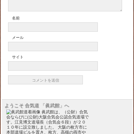
名前
メール
サイト
ようこそ 合気道 「眞武館」へ
眞武館は、（公財）合気
会ならびに(公財)大阪合気会公認合気道場で
す。江見博文道場長（合気会６段）が２０
１０年に設立致しました。 大阪の枚方市に
本部道場ビルを置き、枚方、高槻の両市や