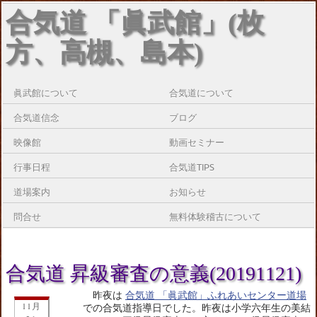
合気道 「眞武館」(枚
方、高槻、島本)
眞武館について
合気道について
合気道信念
ブログ
映像館
動画セミナー
行事日程
合気道TIPS
道場案内
お知らせ
問合せ
無料体験稽古について
合気道 昇級審査の意義(20191121)
昨夜は
合気道 「眞武館」ふれあいセンター道場
11月
での合気道指導日でした。昨夜は小学六年生の美結