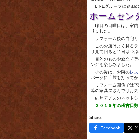
LINEグループに参
ホームセン
昨日の日曜日は、家内
りました。
リフォーム後の自宅リ
このお店はよく見るテ
り見て回ると半日はつぶ
目的のものや傘立て等
ングを楽しみました。
その後は、お隣の
レス
バーグに舌鼓を打ってか
リフォーム関係では下
等の家具屋さんではお気
結局デノスのネットシ
２０１９年の稽古日数
Share:
Facebook
X