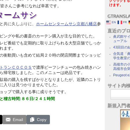
クリックする
けます。
加の皆さんご参考になれば幸甚です。
タームサシ
GTRANSL
EN
FR
と共に久しぶりに、
ホームセンタームサシ京都八幡店
参
直近のブ
ビングや私の書斎のカーテン購入が主な目的でした。
眞武館サイ
ューアル
レビ番組でも定期的に取り上げられる大型店舗でしっか
43回目の
れます。
合気道「眞
の衝動買いも含めて結局２０時の閉店間際までショッピ
学生教室
高槻市の
トランＣＯＣＯＳ
で濃厚ビーフシチューの包み焼きハン
高槻市合
ら帰宅致しました。このメニューは絶品です。
Peugeot e
駄箱の購入を残すばかりとなりましたが、近隣のニトリ
に入りは見つかりませんでした。
サイト内
ョップで購入する事に成りそうです。
と稽古時間:８６日/２４１時間
新規入門
Email
Copy