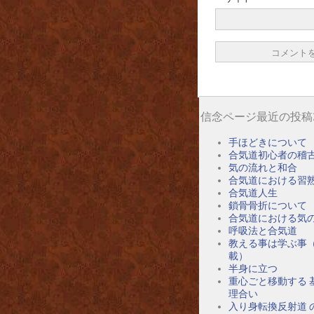
信念ページ最近の投稿
手ほどきについて
合気道初心者の稽
気の流れと和合
合気道における習
合気道人生
鎖骨骨折について
合気道における気
呼吸法と合気道
教える事は学ぶ事
載）
半身に立つ
重心ごと移動する 
理合い
入り身転換反射道 