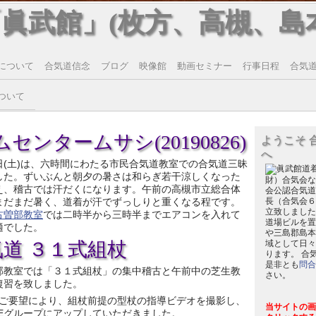
「眞武館」(枚方、高槻、島
について
合気道信念
ブログ
映像館
動画セミナー
行事日程
合気道T
ついて
センタームサシ(20190826)
ようこそ 
へ
日(土)は、六時間にわたる市民合気道教室での合気道三昧
した。ずいぶんと朝夕の暑さは和らぎ若干涼しくなった
財）合気会な
え、稽古では汗だくになります。午前の高槻市立総合体
会公認合気道
まだまだ暑く、道着が汗でずっしりと重くなる程です。
長（合気会６
立致しました
古曽部教室
では二時半から三時半までエアコンを入れて
道場ビルを置
適でした。
や三島郡島本
気道 ３１式組杖
域として日々
ります。 合
是非とも
問合
部教室では「３１式組杖」の集中稽古と午前中の芝生教
さい。
復習を致しました。
ご要望により、組杖前提の型杖の指導ビデオを撮影し、
当サイトの画
NEグループにアップしていただきました。