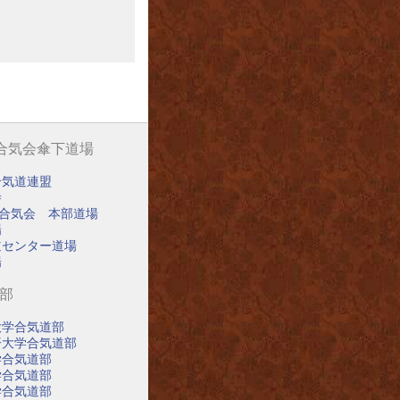
阪合気会傘下道場
合気道連盟
寺
阪合気会 本部道場
場
道センター道場
場
道部
大学合気道部
済大学合気道部
学合気道部
学合気道部
学合気道部