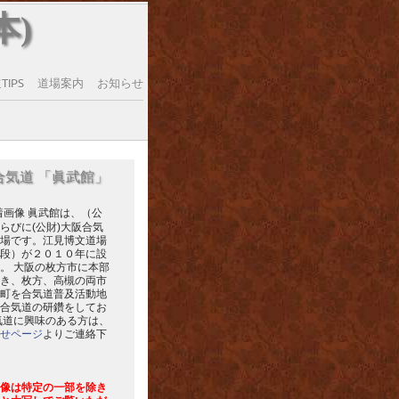
本)
IPS
道場案内
お知らせ
合気道 「眞武館」
眞武館は、（公
らびに(公財)大阪合気
場です。江見博文道場
段）が２０１０年に設
。 大阪の枚方市に本部
き、枚方、高槻の両市
町を合気道普及活動地
合気道の研鑽をしてお
気道に興味のある方は、
せページ
よりご連絡下
像は特定の一部を除き