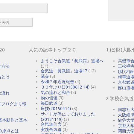
20
人気の記事トップ２０
1.(公財)大
ようこそ合気道「眞武館」道場へ
高槻市
古方法
(51)
三松禪
合気道「眞武館」道場17
(12)
(財)大
墓参
(5)
熟とは
梅華道
令和７年近況報告
(4)
京都武
３０年ぶり(20150612-14)
(4)
篠山道
気の流れと和合
(3)
の流れ
物の価値
(3)
2.学校合気
毎日武道
(3)
（ブログより転
座技(20150414)
(3)
同志社
サイトが停止しておりました
大阪経
(20131119)
(3)
基本動作と基本
龍谷大
合気道信念
(3)
京都大
実践合気道
(3)
の原点とは
関西大