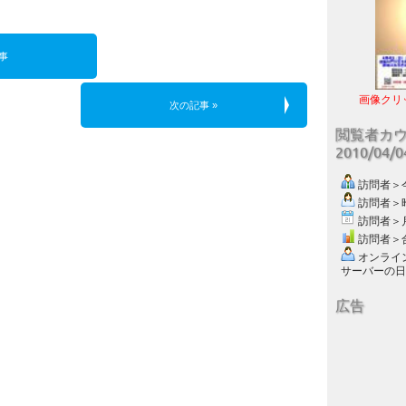
事
画像クリ
次の記事 »
閲覧者カ
2010/04/
訪問者＞今日
訪問者＞昨日
訪問者＞月別
訪問者＞合計
オンライン数
サーバーの日付 :
広告