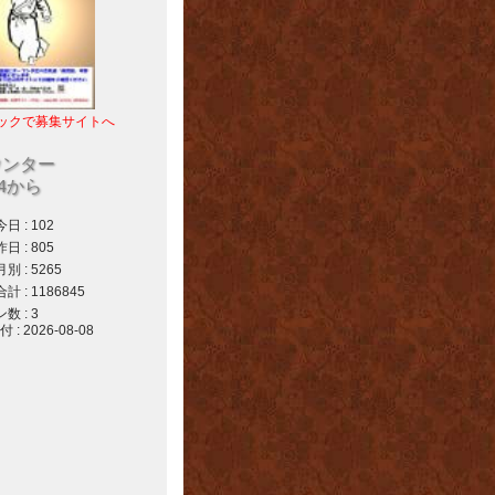
ックで募集サイトへ
ウンター
04から
 : 102
 : 805
 : 5265
 : 1186845
 : 3
 2026-08-08