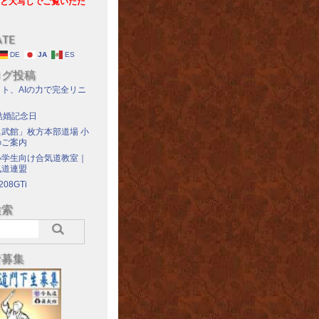
と大写しでご覧いただ
ATE
DE
JA
ES
ログ投稿
ト、AIの力で完全リニ
結婚記念日
武館」枚方本部道場 小
のご案内
小学生向け合気道教室｜
気道連盟
208GTi
検索
者募集