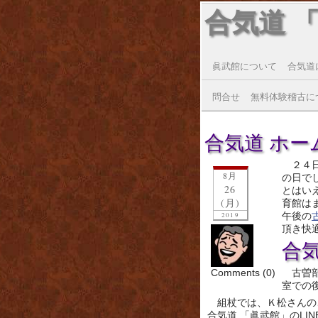
合気道 
眞武館について
合気道
問合せ
無料体験稽古に
合気道 ホーム
２４
8月
の日で
26
とはい
(月)
育館は
午後の
2019
頂き快
合
Comments (0)
古曽
室での
組杖では、Ｋ松さんの
合気道 「眞武館」のLI