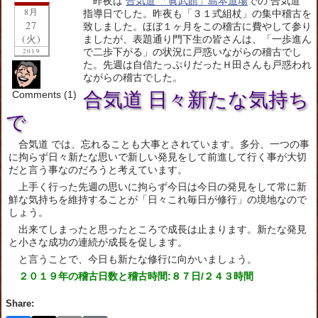
昨夜は
合気道 「眞武館」島本道場
での 合気道
8月
指導日でした。昨夜も「３１式組杖」の集中稽古を
27
致しました。ほぼ１ヶ月をこの稽古に費やして参り
(火)
ましたが、表題通り門下生の皆さんは、「一歩進ん
で二歩下がる」の状況に戸惑いながらの稽古でし
2019
た。先週は自信たっぷりだったＨ田さんも戸惑われ
ながらの稽古でした。
Comments (1)
合気道 日々新たな気持ち
で
合気道 では、忘れることも大事とされています。多分、一つの事
に拘らず日々新たな思いで新しい発見をして前進して行く事が大切
だと言う事なのだろうと考えています。
上手く行った先週の思いに拘らず今日は今日の発見をして常に新
鮮な気持ちを維持することが「日々これ毎日が修行」の境地なので
しょう。
出来てしまったと思ったところで成長は止まります。新たな発見
と小さな成功の連続が成長を促します。
と言うことで、今日も新たな修行に向かいましょう。
２０１９年の稽古日数と稽古時間:８７日/２４３時間
Share: