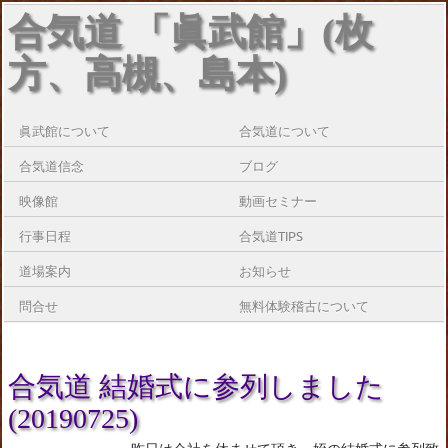
合気道 「眞武館」(枚
方、高槻、島本)
眞武館について
合気道について
合気道信念
ブログ
映像館
動画セミナー
行事日程
合気道TIPS
道場案内
お知らせ
問合せ
無料体験稽古について
合気道 結婚式に参列しました
(20190725)