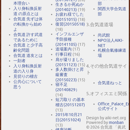
本理合い
部
生きるか死ぬか
入り身転換反射
関西大学合気道
(20140213)
(19)
道 の原点とは
部
お疲れ様でした
合気道 先ずは体
(20151015)
(18)
の転換から始め
復習(20150518)
3.合気道道場
よ
(18)
インフルエンザ
合気道 許す武道
尚武館
予防接種
であるために
NPO法人AIKI-
(20141105)
(17)
合気道 と少子高
NET
道場案内
(17)
札幌合氣修練道
齢化問題
行事日程
(16)
場
合気道 道友とは
肩が凝りました
一刻者
(20151123)
(15)
4.その他合気道サイ
入り身転換反射
多人数掛けと昇
道の入り身
ト
級審査
見切りの稽古
(20150223)
(15)
公共心について
合気道ねっと
寝不足
思う
(20140829）
5.オフィスエミ関係
(14)
短刀取り の基本
Office_Palace_E
稽古(20151207)
公式サイト
(13)
2015年10月21
Design by aiki-net.org
日(20151024)
Powered by
monban
(13)
© 2026 合気道 「眞武
健康診断