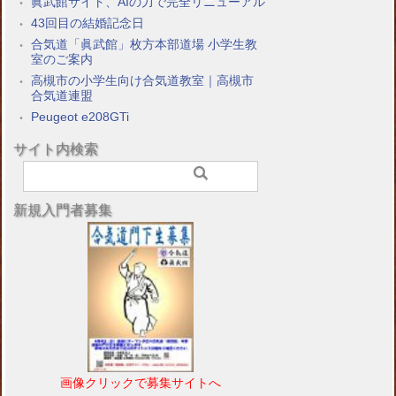
眞武館サイト、AIの力で完全リニューアル
43回目の結婚記念日
合気道「眞武館」枚方本部道場 小学生教
室のご案内
高槻市の小学生向け合気道教室｜高槻市
合気道連盟
Peugeot e208GTi
サイト内検索
新規入門者募集
画像クリックで募集サイトへ