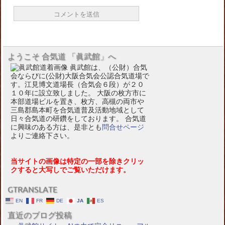
ようこそ 合気道 「眞武館」へ
眞武館は、（公財）合気
会ならびに(公財)大阪合気会公認合気道場で
す。江見博文道場長（合気会６段）が２０
１０年に設立致しました。 大阪の枚方市に
本部道場ビルを置き、枚方、高槻の両市や
三島郡島本町を合気道普及活動地域として
日々合気道の研鑽をしております。 合気道
に興味のある方は、是非とも
問合せページ
よりご連絡下さい。
当サイトの画像は特定の一部を除きクリッ
クすると大写しでご覧いただけます。
GTRANSLATE
EN
FR
DE
JA
ES
直近のブログ投稿