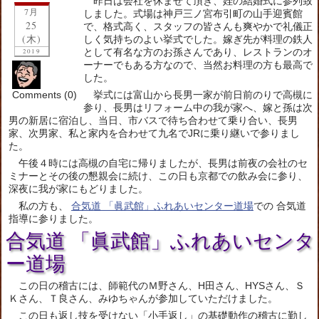
昨日は会社を休ませて頂き、姪の結婚式に参列致
7月
しました。式場は神戸三ノ宮布引町の山手迎賓館
25
で、格式高く、スタッフの皆さんも爽やかで礼儀正
(木)
しく気持ちのよい挙式でした。嫁ぎ先が料理の鉄人
として有名な方のお孫さんであり、レストランのオ
2019
ーナーでもある方なので、当然お料理の方も最高で
した。
Comments (0)
挙式には富山から長男一家が前日前のりで高槻に
参り、長男はリフォーム中の我が家へ、嫁と孫は次
男の新居に宿泊し、当日、市バスで待ち合わせて乗り合い、長男
家、次男家、私と家内を合わせて九名でJRに乗り継いで参りまし
た。
午後４時には高槻の自宅に帰りましたが、長男は前夜の会社のセ
ミナーとその後の懇親会に続け、この日も京都での飲み会に参り、
深夜に我が家にもどりました。
私の方も、
合気道 「眞武館」ふれあいセンター道場
での 合気道
指導に参りました。
合気道 「眞武館」ふれあいセンタ
ー道場
この日の稽古には、師範代のＭ野さん、H田さん、HYSさん、Ｓ
Ｋさん、Ｔ良さん、みゆちゃんが参加していただけました。
この日も返し技を受けない「小手返し」の基礎動作の稽古に勤し