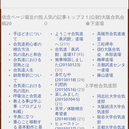
信念ページ最近の投
人気の記事トップ２
1.(公財)大阪合気会
稿20
０
傘下道場
手ほどきについ
ようこそ合気道
高槻市合気道連
て
「眞武館」道場
盟
合気道初心者の
へ
(211)
三松禪寺
稽古方法
合気道「眞武
(財)大阪合気
気の流れと和合
館」道場17
(95)
会 本部道場
合気道における
無事帰国しまし
梅華道場
習熟とは
た(20150123)
京都武道センタ
合気道人生
(31)
ー道場
多忙な中
鎖骨骨折につい
篠山道場
(20150118)
(24)
て
幻想的
2.学校合気道部
合気道における
(20150516)
(23)
気の流れ
楽しみました
呼吸法と合気道
同志社大学合気
(20150704-5)
教える事は学ぶ
道部
(21)
事（ブログより
大阪経済大学合
見学／体験稽古
転載）
気道部
希望者
半身に立つ
龍谷大学合気道
(20140108)
(21)
重心ごと移動す
部
ヒューストン
る 基本動作と基
京都大学合気道
(20150127)
(20)