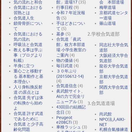
気の流れと和合
館」道場17
(35)
会 本部道場
合気道における
行事日程
(9)
梅華道場
習熟とは
令和７年近況報
京都武道センタ
合気道人生
告
(5)
ー道場
鎖骨骨折につい
手ほどきについ
篠山道場
て
て
(5)
2.学校合気道部
合気道における
墓参
(5)
気の流れ
合気道「眞武
呼吸法と合気道
館」枚方本部道
同志社大学合気
教える事は学ぶ
場 小学生教室の
道部
事（ブログより
ご案内
(4)
大阪経済大学合
転載）
物の価値
(4)
気道部
半身に立つ
毎日武道
(4)
龍谷大学合気道
重心ごと移動す
３０年ぶり
部
る 基本動作と基
(20150612-14)
京都大学合気道
(4)
本理合い
部
合気道信念
(4)
入り身転換反射
関西大学合気道
眞武館サイト、
道 の原点とは
部
AIの力で完全リ
合気道 先ずは体
ニューアル
(3)
の転換から始め
3.合気道道場
43回目の結婚記
よ
念日
(3)
合気道 許す武道
尚武館
Peugeot
であるために
NPO法人AIKI-
e208GTi
(3)
合気道 と少子高
NET
車検ラッシュ
(3)
札幌合氣修練道
齢化問題