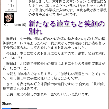
01
を致しました。六年間このマンションにお世話にな
(月)
りました。赤ちゃんだった孫のひなのちゃんも今月
より富山で小学校に入学です。今晩も我が家で最後
2019
の夕食を済ませて明朝出発です。
新たなる旅立ちと笑顔の
Comments (0)
別れ
昨夜は、丸一日の掃除の疲れや幼稚園の幼友達とのお別れ等の精
神的なストレスもあったのか、我が家からの帰宅前に我が儘を言っ
て長男に叱られ、大泣きをしたままお別れをしました。
今日は、本当に暫くのお別れになりますので、是非、笑顔で別れ
たいものです。
昨日は、北陸道で季節外れの積雪による二十台の多重衝突事故が
あったとのこと。
今朝も山陰地方では４月１日にしては珍しい積雪とのことですの
で、引っ越し中に事故の無いよう祈るばかりです。
さて、今夜は島本町立体育館の休館日ですので 合気道 「眞武館」
島本道場もお休みです。
長男一家との暫しの別れを一族で行いたいと思います。
Share: