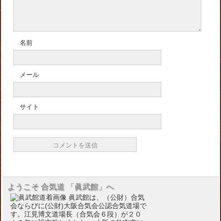
名前
メール
サイト
ようこそ 合気道 「眞武館」へ
眞武館は、（公財）合気
会ならびに(公財)大阪合気会公認合気道場で
す。江見博文道場長（合気会６段）が２０