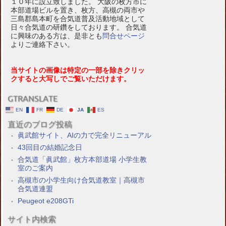
１０年に設立致しました。 大阪の枚方市に
本部道場ビルを置き、枚方、高槻の両市や
三島郡島本町を合気道普及活動地域として
日々合気道の研鑽をしております。 合気道
に興味のある方は、是非とも
問合せページ
よりご連絡下さい。
当サイトの画像は特定の一部を除きクリッ
クすると大写しでご覧いただけます。
GTRANSLATE
EN
FR
DE
JA
ES
直近のブログ投稿
眞武館サイト、AIの力で完全リニューアル
43回目の結婚記念日
合気道「眞武館」枚方本部道場 小学生教
室のご案内
高槻市の小学生向け合気道教室｜高槻市
合気道連盟
Peugeot e208GTi
サイト内検索