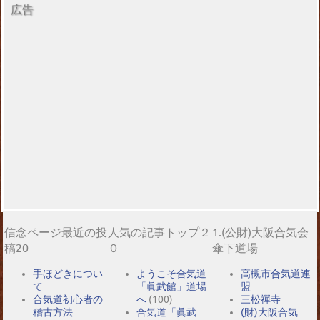
広告
信念ページ最近の投
人気の記事トップ２
1.(公財)大阪合気会
稿20
０
傘下道場
手ほどきについ
ようこそ合気道
高槻市合気道連
て
「眞武館」道場
盟
合気道初心者の
へ
(100)
三松禪寺
稽古方法
合気道「眞武
(財)大阪合気