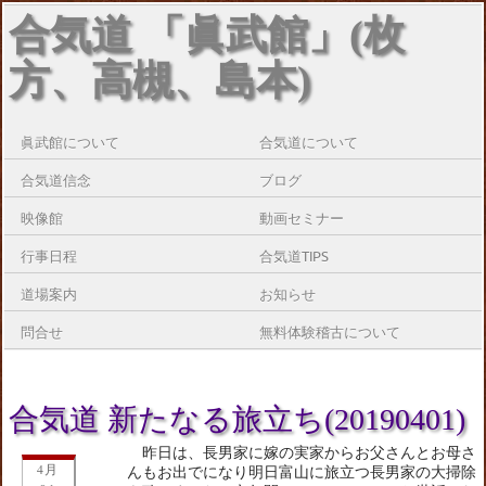
合気道 「眞武館」(枚
方、高槻、島本)
眞武館について
合気道について
合気道信念
ブログ
映像館
動画セミナー
行事日程
合気道TIPS
道場案内
お知らせ
問合せ
無料体験稽古について
合気道 新たなる旅立ち(20190401)
昨日は、長男家に嫁の実家からお父さんとお母さ
4月
んもお出でになり明日富山に旅立つ長男家の大掃除